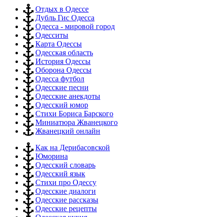
Отдых в Одессе
Дубль Гис Одесса
Одесса - мировой город
Одесситы
Карта Одессы
Одесская область
История Одессы
Оборона Одессы
Одесса футбол
Одесские песни
Одесские анекдоты
Одесский юмор
Стихи Бориса Барского
Миниатюра Жванецкого
Жванецкий онлайн
Как на Дерибасовской
Юморина
Одесский словарь
Одесский язык
Стихи про Одессу
Одесские диалоги
Одесские рассказы
Одесские рецепты