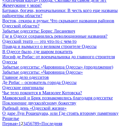
«Античная карта» города: Сколько на самом деле лет
Жемчужине у моря?
Батраки, богачи, военачальники: В честь кого еще названы
райцентры области?
Восток, секира и ручьи: Что скрывают названия районов
Одесской области?
Забытые одесситы: Борис Лисаневич
Где в Одессе сохранились революционные названия?
Одесский театр — это что-то с чем-то
Правда и вымысел о великом строителе Одессы
В Одессе было, где шаром покатить
Иосиф де Рибас: от военачальника до главного строителя
Одессы
Забытые одесситы: «Чаровница Одессы» (продолжение)
Забытые одесситы: «Чаровница Одессы»
Главное дело одесситов
Де Рибас – основатель города Одессы
Одесские оригиналы
Чье тело покоится в Мавзолее Котовска?
Маяковский и Брик познакомились благодаря одесситке
Поклонение двухколёсному божеству
Рыбный день «Одесской жизни»
О даре Луи Рошешуара, или Где стоять второму памятнику
Ришелье
Первая
«
1
2
3
4
5
6
7
8
9
»
Последняя