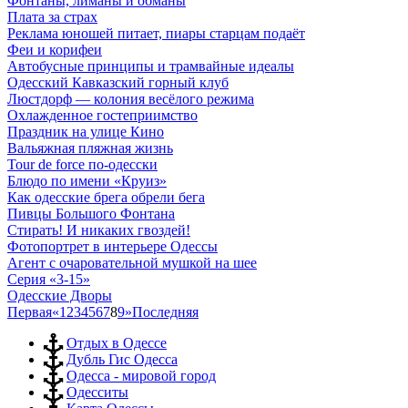
Фонтаны, лиманы и обманы
Плата за страх
Реклама юношей питает, пиары старцам подаёт
Феи и корифеи
Автобусные принципы и трамвайные идеалы
Одесский Кавказский горный клуб
Люстдорф — колония весёлого режима
Охлажденное гостеприимство
Праздник на улице Кино
Вальяжная пляжная жизнь
Tour de force по-одесски
Блюдо по имени «Круиз»
Как одесские брега обрели бега
Пивцы Большого Фонтана
Стирать! И никаких гвоздей!
Фотопортрет в интерьере Одессы
Агент с очаровательной мушкой на шее
Серия «3-15»
Одесские Дворы
Первая
«
1
2
3
4
5
6
7
8
9
»
Последняя
Отдых в Одессе
Дубль Гис Одесса
Одесса - мировой город
Одесситы