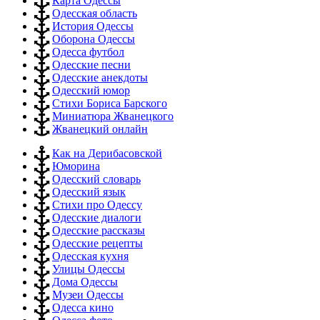
Карта Одессы
Одесская область
История Одессы
Оборона Одессы
Одесса футбол
Одесские песни
Одесские анекдоты
Одесский юмор
Стихи Бориса Барского
Миниатюра Жванецкого
Жванецкий онлайн
Как на Дерибасовской
Юморина
Одесский словарь
Одесский язык
Стихи про Одессу
Одесские диалоги
Одесские рассказы
Одесские рецепты
Одесская кухня
Улицы Одессы
Дома Одессы
Музеи Одессы
Одесса кино