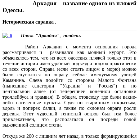
Аркадия – название одного из пляжей
Одессы.
Историческая справка
.
Пляж "Аркадия"
,
полдень
Район Аркадии с момента основания города
рассматривался и развивался как модный курорт. Это
объяснялось тем, что из всех одесских пляжей только этот в
течение истории имел удобный подъезд и подход практически
со всех сторон. Справа (если стоять лицом к морю) можно
было спуститься по оврагу, сейчас именуемому улицей
Каманина. Слева подойти со стороны Малого Фонтана
(нынешние санатории "Украина" и "Россия") и по
центральной аллее (от теперешней конечной остановки
троллейбуса и трамвая). В общем, отовсюду, где были какие-
либо населенные пункты. Судя по старинным открыткам,
вдоль и поперек балки, а также по склонам оврага росли
деревья. Этот чудесный тенистый остров был тем более
привлекателен, что располагался он посреди голой
выжженной солнцем степи.
Откуда же 200 с лишним лет назад, в только формирующейся