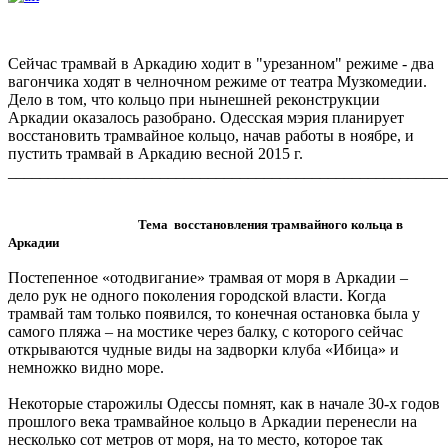
Сейчас трамвай в Аркадию ходит в "урезанном" режиме - два
вагончика ходят в челночном режиме от театра Музкомедии.
Дело в том, что кольцо при нынешней реконструкции
Аркадии оказалось разобрано. Одесская мэрия планирует
восстановить трамвайное кольцо, начав работы в ноябре, и
пустить трамвай в Аркадию весной 2015 г.
_______________________________________________________
Тема восстановления трамвайного кольца в
Арка
дии
Постепенное «отодвигание» трамвая от моря в Аркадии –
дело рук не одного поколения городской власти. Когда
трамвай там только появился, то конечная остановка была у
самого пляжа – на мостике через балку, с которого сейчас
открываются чудные виды на задворки клуба «Ибица» и
немножко видно море.
Некоторые старожилы Одессы помнят, как в начале 30-х годов
прошлого века трамвайное кольцо в Аркадии перенесли на
несколько сот метров от моря, на то место, которое так