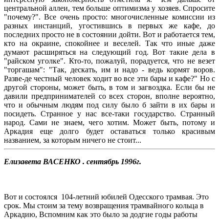
центральной аллеи, тем больше оптимизма у хозяев. Спросите
"почему?". Все очень просто: многочисленные комиссии из
разных инстанций, угостившись в первых же кафе, до
последних просто не в состоянии дойти. Вот и работается тем,
кто на окраине, спокойнее и веселей. Так что иные даже
думают расширяться на следующий год. Вот такие дела в
"райском уголке". Кто-то, пожалуй, порадуется, что не везет
"торгашам": "Так, дескать, им и надо - ведь кормят воров.
Разве-де честный человек ходит во все эти бары и кафе?" Но с
другой стороны, может быть, в том и загвоздка. Если бы не
давили предпринимателей со всех сторон, вполне вероятно,
что и обычным людям под силу было б зайти в их бары и
посидеть. Странное у нас все-таки государство. Странный
народ. Сами не знаем, чего хотим. Может быть, потому и
Аркадия еще долго будет оставаться только красивым
названием, за которым ничего не стоит...
Елизавета ВАСЕНКО . сентябрь 1996г.
Вот и состоялся 104-летний юбилей Одесского трамвая. Это
срок. Мы стоим за тему возвращения трамвайного кольца в
Аркадию, Вспомним как это было за додгие годы работы