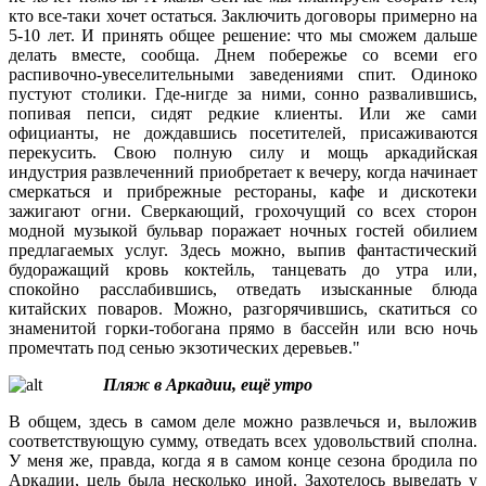
кто все-таки хочет остаться. Заключить договоры примерно на
5-10 лет. И принять общее решение: что мы сможем дальше
делать вместе, сообща. Днем побережье со всеми его
распивочно-увеселительными заведениями спит. Одиноко
пустуют столики. Где-нигде за ними, сонно развалившись,
попивая пепси, сидят редкие клиенты. Или же сами
официанты, не дождавшись посетителей, присаживаются
перекусить. Свою полную силу и мощь аркадийская
индустрия развлеченний приобретает к вечеру, когда начинает
смеркаться и прибрежные рестораны, кафе и дискотеки
зажигают огни. Сверкающий, грохочущий со всех сторон
модной музыкой бульвар поражает ночных гостей обилием
предлагаемых услуг. Здесь можно, выпив фантастический
будоражащий кровь коктейль, танцевать до утра или,
спокойно расслабившись, отведать изысканные блюда
китайских поваров. Можно, разгорячившись, скатиться со
знаменитой горки-тобогана прямо в бассейн или всю ночь
промечтать под сенью экзотических деревьев."
Пляж в Аркадии, ещё утро
В общем, здесь в самом деле можно развлечься и, выложив
соответствующую сумму, отведать всех удовольствий сполна.
У меня же, правда, когда я в самом конце сезона бродила по
Аркадии, цель была несколько иной. Захотелось выведать у