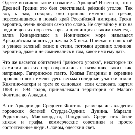
Одессе возникло такое название - Аркадия? Известно, что в
Древней Греции это был счастливый, райский уголок. Так
вот, к нам, говорят, оно пришло именно от греков,
переселившихся в новый край Российской империи. Греки,
вероятно, очень любили само это слово. Не случайно у них на
родине до сих пор есть горы и провинция с таким именем, а
залив Кинарисиакос в Ионическом море назывался
Аркадийским вплоть до начала ХХ века. Приехав в наш край
и увидев зеленый оазис в степи, потомки древних эллинов,
вероятно, даже и не сомневались в том, какое имя ему дать.
Что же касается обитателей "райского уголка", некоторые их
фамилии до сих пор сохранились в названиях, таких как,
например, Гагаринское плато. Князья Гагарины в середине
прошлого века имели здесь весьма солидные участки земли.
Княгине-матери и трем ее сыновьям, если следовать картам
1888 и 1894 годов, принадлежали территории от Малого
Фонтана до Аркадии.
А от Аркадии до Среднего Фонтана размещались владения
городских богачей Стурдза-Эдлинг, Дунина, Маразли,
Родоконаки, Маврокордато, Папудовой. Среди них были
князья и графы, коммерческие советники и просто
состоятельные люди. Словом, одесский свет.