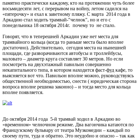
памятно практически каждому, кто на протяжении чуть более
восьмидесяти лет, с перерывом на войну, летом садился на
«пятерочку» и ехал к заветному пляжу. С марта 2014 года в
Аркадию стал ходить трамвай-"челнок", но и его с
понедельника 18 октября 2014г. почему то не стало.
Говорят, что в теперешней Аркадии уже нет места для
трамвайного кольца (когда то раньше места было вполне
достаточно). Действительно, сегодня места на нынешней
площади, где разворачиваются автобусы и троллейбусы,
маловато – диаметр круга составляет 30 метров. Но если
посмотреть на двухэтажный павильон совершенно
некапитального типа, в котором находится фаст-фуд кафе, то
выясняется вот что. Павильон вполне можно, руководствуясь
общественной необходимостью, снести ( юридическая сторона
вопроса вполне решима законно) – и тогда место для кольца
вполне появляется.
До октября 2014 года 5-й трамвай ходил в Аркадию во
«временном» челночном режиме. Два вагончика катаются по
Французскому бульвару от театра Музкомедии – каждый по
своему пути, туда и обратно. Это неудобно и опасно – так как