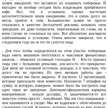
хозяев заведений, что заставило их осваивать побережье. И
выгодно ли вообще сегодня быть владельцем прибрежного
кафе. Все, что я услышала, однако, настолько
несоответствовало моим ожиданиям, что я очень долго не
могла прийти в себя. Большинство хозяев не просто
отказались в качестве бесплатной рекламы называть свои
заведения, но даже попросили, пересказывая их слова, ни в
коем случае не ссылаться на них. Все абсолютно выглядели
озабоченными и усталыми. Очень многие заверили, что в
следующем году ни за что не сунутся сюда.
- Для того чтобы определиться на этом участке побережья,
надо иметь минимум интеллекта и максимум финансовых
запасов, - объяснил условный господин Н. - Кто-то пришел
сюда уже с большими деньгами, для кого-то это прикрытие.
Для меня же основной источник доходов, и я чувствую, что
долго так не протяну. Из трех месяцев работы два -
практически мы были закрыты. Я насчитал 12 организаций,
которые присылали свои комиссии. Наложили 7 штрафов на
сумму, за которую, наверное, можно было бы построить еще
одно такое же заведение. Девочкам-официанткам карманы
выворачивали - искали доллары. А заканчивается-то все
зачастую очень просто - попойками. Мы им стол накрываем -
они напиваются и уходят. Мы же вздыхаем с облегчением до
следующих гостей. Клиенты, которые раньше ко мне ходили,