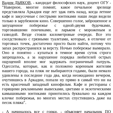
Вадим ДЬЯКОВ
, - кандидат философских наук, доцент ОГУ -
"Наверное, многие помнят, какое печальное зрелище
представляла Аркадия еще лет эдак пять назад, когда летние
кафе и закусочные с пестрыми зонтиками наши люди видели
только в зарубежном кино. Совершенно голое, заброшенное и
запущенное побережье с одной-двумя будочками,
торговавшими пончиками, и ларьком с мороженым и
газводой. Везде стояли километровые очереди. Все это
соседствовало с грязными туалетами, которые, в отличие от
торговых точек, достаточно просто было найти, потому что
запах распространялся за версту. Ночью побережье вымирало.
Оно и понятно - купаться в темное время суток строго
запрещалось, а за нарушение порядка любителей острых
ощущений вполне мог задержать пограничный патруль.
Одесситы, которые, как и положено коренным жителям
нашего города, на пляж не выбираются годами, были немало
удивлены в последние года два, когда неожиданно вечером,
очутившись в Аркадии, попали ну прямо в самый что ни на
есть красочный западный кинофильм. Кафе и рестораны с
горящими рекламными вывесками, цветами и экзотическими
камышовыми зонтиками приютились буквально на каждом
клочке побережья, во многих местах спустившись даже на
песок пляжа".
- А начиналось все с горки, - объясняет начальник ПО