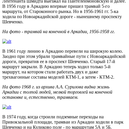
Лейтенанта Шмидта выезжал на Пантелеймоновскую и далее.
В 1956 году в Аркадию впервые пришел трамвай 5-го
маршрута, от Староконного рынка. Но в 1956-1961 гг. 5-ка
ходила по Новоаркадийской дороге - нынешнему проспекту
Шевченко.
На фото - трамвай на конечной в Аркадии, 1956-1958 гг.
В 1961 году линию в Аркадию перевели на широкую колею.
Заодно при этом убрали трамвайные пути с Новоаркадийской
дороги, превратив ее в проспект Шевченко. Старый 17-й
маршрут закрыли. В Аркадию теперь ходил только 5-й
маршрут, на котором стали работать двух и даже
трехвагонные составы моделей КТМ-1, а затем - КТМ-2.
На фото 1968 г. из архива А.А. Сурилова видна жизнь
Аркадии с толпой людей, мелкой торговлей на конечной
остановке и, естественно, трамваем.
В 1974 году, когда строили подземные переходы на
Привокзальной площади, трамваи из Аркадии ходили в парк
Шевченко и на Куликово поле - по маршрутам 5А и 5Б.