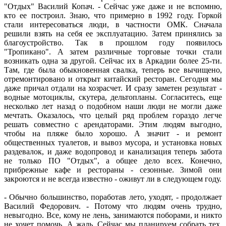
"Отдых" Василий Копач. - Сейчас уже даже и не вспомню,
кто ее построил. Знаю, что примерно в 1992 году. Горкой
стали интересоваться люди, в частности ОМК. Сначала
решили взять на себя ее эксплуатацию. Затем принялись за
благоустройство. Так в прошлом году появилось
"Тропикано". А затем различные торговые точки стали
возникать одна за другой. Сейчас их в Аркадии более 25-ти.
Там, где была обыкновенная свалка, теперь все вычищено,
отремонтировано и открыт китайский ресторан. Сегодня мы
даже причал отдали на хозрасчет. И сразу заметен результат -
водные мотоциклы, скутера, дельтопланы. Согласитесь, еще
несколько лет назад о подобном наши люди не могли даже
мечтать. Оказалось, что целый ряд проблем гораздо легче
решать совместно с арендаторами. Этим людям выгодно,
чтобы на пляже было хорошо. А значит - и ремонт
общественных туалетов, и вывоз мусора, и установка новых
раздевалок, и даже водопровод и канализация теперь забота
не только ПО "Отдых", а общее дело всех. Конечно,
прибрежные кафе и рестораны - сезонные. Зимой они
закроются и не всегда известно - оживут ли в следующем году.
- Обычно большинство, поработав лето, уходят, - продолжает
Василий Федорович. - Потому что людям очень трудно,
невыгодно. Все, кому не лень, занимаются поборами, и никто
не хочет помочь. А жаль. Сейчас мы планируем собрать тех,