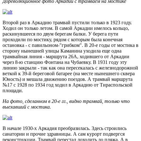
Дореволюционное фото Аркадии с трамваем на мостике
Второй раз в Аркадию трамвай пустили только в 1923 году.
Ходил он только летом. В самой Аркадии имелось кольцо,
раскинувшееся по двум берегам балки. У берега пути
проходили по мостику, рядом с которым была конечная
остановка - с павильоном-"грибком". В 20-е годы от мостика в
сторону нынешней улицы Каманина уходила еще одна
трамвайная линия - маршрута 26А, ходившего от Аркадии
через 8-ю станцию Фонтана на Чубаевку. В 1931 году эту
линию закрыли - так как она пересекалась с железнодорожной
веткой к 39-й береговой батарее (на месте нынешнего сквера
Юность) и мешала движению поездов. А трамвай маршрута
№17 с 1928 по 1934 год ходил в Аркадию от Тираспольской
площади.
На фото, сделанном в 20-е гг., видно трамвай, только что
выехавший с мостика.
В начале 1930-х Аркадия преобразилась. Здесь строились
санатории и прочие здравницы. А сам курорт подвергся
реконструкции. Трамвай перестал доходить до пляжа. А в