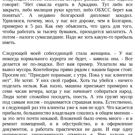
говорят: "Нет смысла ездить в Аркадию. Тут либо все
закрыто, либо милиция руки крутит, либо ОБХСС берет как
понятых". А недавно болгарский дипломат заходил.
Удивлялся, почему, мол, у нас все дороже, чем в Болгарии,
примерно в 5 раз. Как ему объяснить, что здесь для того,
чтобы работать за тысячу бумажек, приходится заплатить. А
потом - налоги сумасшедшие. Надо же хоть какую-то прибыль
иметь.
Следующей моей собеседницей стала женщина. - У нас
никогда нормального курорта не будет, - заявила она. - Все
делается не по-людски. Вот вам пример. Уплатили мы за
вывоз мусора. Контейнеры прямо рядом с нашим баром стоят.
Просим их: "Приедьте пораньше, с утра. Пока у нас клиентов
нет". Не хотят. У них свой график. Хоть ты убейся - ничего
поделать нельзя. Как назло, машина приезжает примерно к
семи часам вечера, когда у нас начинает собираться народ.
Люди хотят спокойно посидеть, поесть. А эти грузят мусор
под самым носом - поднимается страшная вонь. Естественно,
в следующий раз эти клиенты уже к нам не идут. Что касается
прибыли, большинство владельцев сошлись в общем мнении -
за это лето почти никакой. Вложений было очень много - и в
ремонт помещений, и в обустройство, и в оформление
документов, а работать практически не дали. И еще одну
интересную закономерность отметила я. Чем дальше от