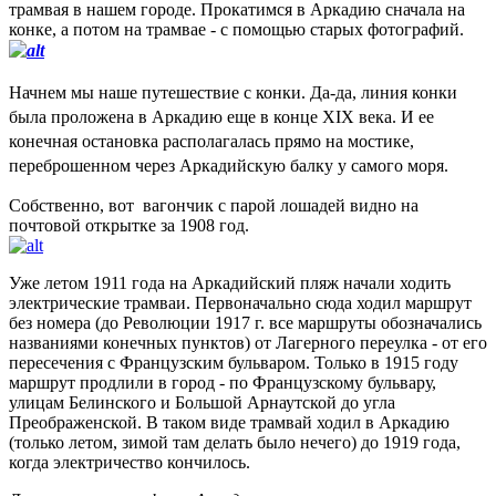
трамвая в нашем городе. Прокатимся в Аркадию сначала на
конке, а потом на трамвае - с помощью старых фотографий.
Начнем мы наше путешествие с конки. Да-да, линия конки
была проложена в Аркадию еще в конце XIX века. И ее
конечная остановка располагалась прямо на мостике,
переброшенном через Аркадийскую балку у самого моря.
Собственно, вот вагончик с парой лошадей видно на
почтовой открытке за 1908 год.
Уже летом 1911 года на Аркадийский пляж начали ходить
электрические трамваи. Первоначально сюда ходил маршрут
без номера (до Революции 1917 г. все маршруты обозначались
названиями конечных пунктов) от Лагерного переулка - от его
пересечения с Французским бульваром. Только в 1915 году
маршрут продлили в город - по Французскому бульвару,
улицам Белинского и Большой Арнаутской до угла
Преображенской. В таком виде трамвай ходил в Аркадию
(только летом, зимой там делать было нечего) до 1919 года,
когда электричество кончилось.