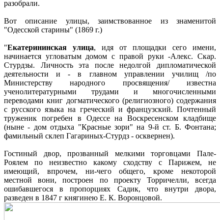
разобрали.
Вот описание улицы, заимствованное из знаменитой
"Одесской старины" (1869 г.)
"
Екатерининская улица
, идя от площадки сего имени,
начинается угловатым домом с правой руки -Алекс. Скар.
Стурдзы. Личность эта после недолгой дипломатической
деятельности и - в главном управлении училищ /по
Министерству народного просвящения/ известна
ученолитературными трудами и многочисленными
переводами книг догматического (религиозного) содержания
с русского языка на греческий и французский. Почтенный
труженик погребен в Одессе на Воскресенском кладбище
(ныне - дом отдыха "Красные зори" на 9-й ст. Б. Фонтана;
фамильный склеп Гагариных-Стурдз - осквернен).
Гостиный двор, прозванный мелкими торговцами Пале-
Роялем по неизвестно какому сходству с Парижем, не
имеющий, впрочем, ни-чего общего, кроме некоторой
местной вони, построен по проекту Торричелли, всегда
ошибавшегося в пропорциях Садик, что внутри двора,
разведен в 1847 г княгинею Е. К. Воронцовой.