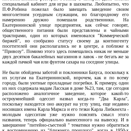
специальный кабинет для игры в шахматы. Любопытно, что
П.Ф.Робина пожелал было завещать заведение своим
многолетним усердным служащим, но благородному его
намерению дружно помешали родственники. На
Екатерининской улице предприятия, как сейчас говорят,
общественного питания были представлены и чайными
трактирами, один из которых именовался "Коммерческой
биржей", но сообразно статусу своему да контингенту
посетителей они располагались не в центре, а поближе к
"Привозу". Помимо этого здесь помещались никак не меньше
двух десятков бакалейных магазинов и лавок - не бегать же за
каждой пачкой чая или фунтом сахара на соседние улицы.
Не были обойдены заботой и поклонники Бахуса, поскольку к
их услугам на Екатерининской, впрочем, как и по всему
городу, были уютные прохладные погребки. К примеру, один
их них содержала мадам Ласская в доме №23, там, где сегодня
расположено аналогичное заведение, которое какой-то
остроумнейший одессит назвал когда-то "Два Карла",
поскольку находится оно аккурат на углу улиц, еще недавно
носивших имена Карла Маркса и его тезки Карла Либкнехта -
молодым одесситам уже нужно пояснять смысл этого
названия, теперь официально вынесенного на вывеску. И в
завершение "питейно-съестной " тематики нужно обратиться
к воспоминанию из "ближнего прошлого", когда в 1950-х