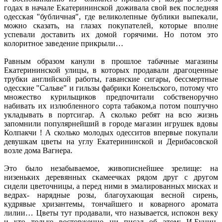
годах в начале Екатерининской доживала свой век последняя
одесская "бубличная", где великолепные бублики выпекали,
можно сказать, на глазах покупателей, которые вполне
успевали доставить их домой горячими. Но потом это
колоритное заведение прикрыли…
Равным образом канули в прошлое табачные магазины
Екатерининской улицы, в которых продавали драгоценные
трубки английской работы, гаванские сигары, бессмертные
одесские "Сальве" и гильзы фабрики Конельского, потому что
множество курильщиков предпочитали собственоручно
набивать их излюбленного сорта табаком,а потом поштучно
укладывать в портсигар. А сколько ребят на всю жизнь
запомнили популярнейший в городе магазин игрушек вдовы
Колпакчи ! А сколько молодых одесситов впервые покупали
девушкам цветы на углу Екатерининской и Дерибасовской
возле дома Вагнера.
Это было незабываемое, живописнейшее зрелище: на
низеньких деревянных скамеечках рядом друг с другом
сидели цветочницы, а перед ними в эмалированных мисках и
ведрах- нарядные розы, благоухающая весной сирень,
кудрявые хризантемы, тончайшего и коварного аромата
лилии… Цветы тут продавали, что называется, испокон веку
и кто только восторженно ни писал об этом: И.Бунин,