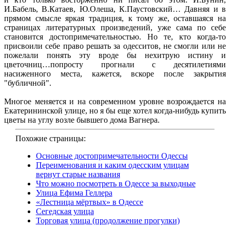
И.Бабель, В.Катаев, Ю.Олеша, К.Паустовский… Давняя и в
прямом смысле яркая традиция, к тому же, оставшаяся на
страницах литературных произведений, уже сама по себе
становится достопримечательностью. Но те, кто когда-то
присвоили себе право решать за одесситов, не смогли или не
пожелали понять эту вроде бы нехитрую истину и
цветочниц…попросту прогнали с десятилетиями
насиженного места, кажется, вскоре после закрытия
"бубличной".
Многое меняется и на современном уровне возрождается на
Екатерининской улице, но я бы еще хотел когда-нибудь купить
цветы на углу возле бывшего дома Вагнера.
Похожие страницы:
Основные достопримечательности Одессы
Переименования и каким одесским улицам
вернут старые названия
Что можно посмотреть в Одессе за выходные
Улица Ефима Геллера
«Лестница мёртвых» в Одессе
Сегедская улица
Торговая улица (продолжение прогулки)