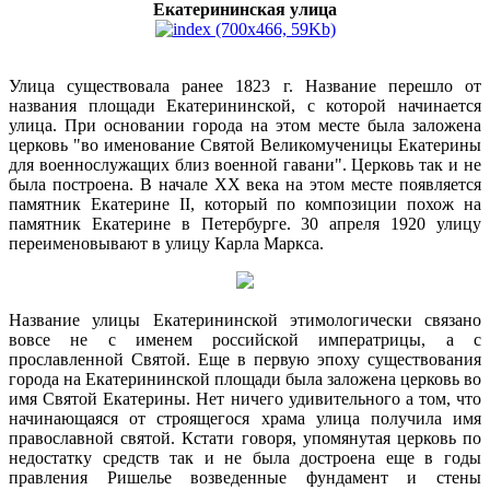
Екатерининская улица
Улица существовала ранее 1823 г. Название перешло от
названия площади Екатерининской, с которой начинается
улица. При основании города на этом месте была заложена
церковь "во именование Святой Великомученицы Екатерины
для военнослужащих близ военной гавани". Церковь так и не
была построена. В начале ХХ века на этом месте появляется
памятник Екатерине II, который по композиции похож на
памятник Екатерине в Петербурге. 30 апреля 1920 улицу
переименовывают в улицу Карла Маркса.
Название улицы Екатерининской этимологически связано
вовсе не с именем российской императрицы, а с
прославленной Святой. Еще в первую эпоху существования
города на Екатерининской площади была заложена церковь во
имя Святой Екатерины. Нет ничего удивительного а том, что
начинающаяся от строящегося храма улица получила имя
православной святой. Кстати говоря, упомянутая церковь по
недостатку средств так и не была достроена еще в годы
правления Ришелье возведенные фундамент и стены