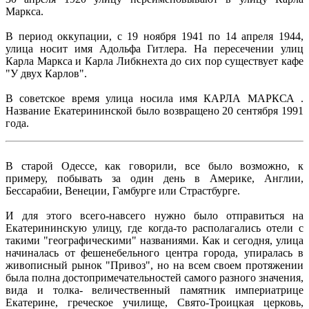
Маркса.
В период оккупации, с 19 ноября 1941 по 14 апреля 1944,
улица носит имя Адольфа Гитлера. На пересечении улиц
Карла Маркса и Карла Либкнехта до сих пор существует кафе
"У двух Карлов".
В советское время улица носила имя КАРЛА МАРКСА .
Название Екатерининской было возвращено 20 сентября 1991
года.
В старой Одессе, как говорили, все было возможно, к
примеру, побывать за один день в Америке, Англии,
Бессарабии, Венеции, Гамбурге или Страстбурге.
И для этого всего-навсего нужно было отправиться на
Екатерининскую улицу, где когда-то располагались отели с
такими "географическими" названиями. Как и сегодня, улица
начиналась от фешенебельного центра города, упиралась в
живописный рынок "Привоз", но на всем своем протяжении
была полна достопримечательностей самого разного значения,
вида и толка- величественный памятник империатрице
Екатерине, греческое училище, Свято-Троицкая церковь,