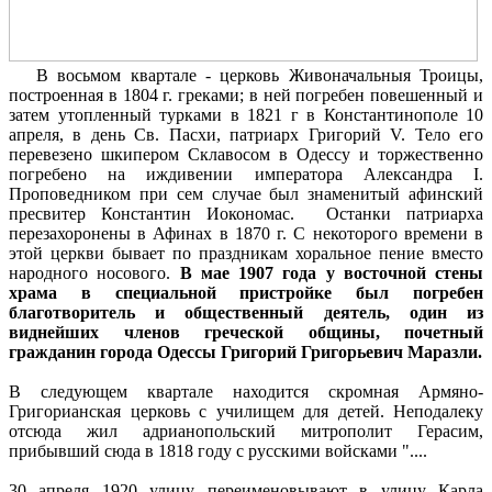
В восьмом квартале - церковь Живоначальныя Троицы,
построенная в 1804 г. греками; в ней погребен повешенный и
затем утопленный турками в 1821 г в Константинополе 10
апреля, в день Св. Пасхи, патриарх Григорий V. Тело его
перевезено шкипером Склавосом в Одессу и торжественно
погребено на иждивении императора Александра I.
Проповедником при сем случае был знаменитый афинский
пресвитер Константин Иокономас. Останки патриарха
перезахоронены в Афинах в 1870 г. С некоторого времени в
этой церкви бывает по праздникам хоральное пение вместо
народного носового.
В мае 1907 года у восточной стены
храма в специальной пристройке был погребен
благотворитель и общественный деятель, один из
виднейших членов греческой общины, почетный
гражданин города Одессы Григорий Григорьевич Маразли.
В следующем квартале находится скромная Армяно-
Григорианская церковь с училищем для детей. Неподалеку
отсюда жил адрианопольский митрополит Герасим,
прибывший сюда в 1818 году с русскими войсками "....
30 апреля 1920 улицу переименовывают в улицу Карла