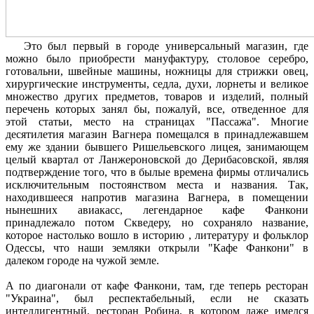
Это был первый в городе универсальный магазин, где
можно было приобрести мануфактуру, столовое серебро,
готовальни, швейные машины, ножницы для стрижки овец,
хирургические инструменты, седла, духи, лорнеты и великое
множество других предметов, товаров и изделий, полный
перечень которых занял бы, пожалуй, все, отведенное для
этой статьи, место на страницах "Пассажа". Многие
десятилетия магазин Вагнера помещался в принадлежавшем
ему же здании бывшего Ришельевского лицея, занимающем
целый квартал от Ланжероновской до Дерибасовской, являя
подтверждение того, что в былые времена фирмы отличались
исключительным постоянством места и названия. Так,
находившееся напротив магазина Вагнера, в помещении
нынешних авиакасс, легендарное кафе Фанкони
принадлежало потом Скведеру, но сохраняло название,
которое настолько вошло в историю , литературу и фольклор
Одессы, что наши земляки открыли "Кафе Фанкони" в
далеком городе на чужой земле.
А по диагонали от кафе Фанкони, там, где теперь ресторан
"Украина", был респектабельный, если не сказать
интеллигентный, ресторан Робина, в котором даже имелся