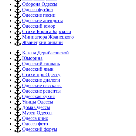
Оборона Одессы
Одесса футбол
Одесские песни
Одесские анекдоты
Одесский юмор
Стихи Бориса Барского
Миниатюра Жванецкого
Жванецкий онлайн
Как на Дерибасовской
Юморина
Одесский словарь
Одесский язык
Стихи про Одессу
Одесские диалоги
Одесские рассказы
Одесские рецепты
Одесская кухня
Улицы Одессы
Дома Одессы
Музеи Одессы
Одесса кино
Одесса фото
Одесский форум