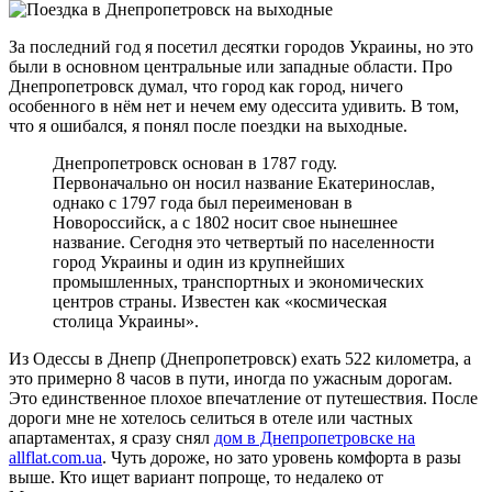
За последний год я посетил десятки городов Украины, но это
были в основном центральные или западные области. Про
Днепропетровск думал, что город как город, ничего
особенного в нём нет и нечем ему одессита удивить. В том,
что я ошибался, я понял после поездки на выходные.
Днепропетровск основан в 1787 году.
Первоначально он носил название Екатеринослав,
однако с 1797 года был переименован в
Новороссийск, а с 1802 носит свое нынешнее
название. Сегодня это четвертый по населенности
город Украины и один из крупнейших
промышленных, транспортных и экономических
центров страны. Известен как «космическая
столица Украины».
Из Одессы в Днепр (Днепропетровск) ехать 522 километра, а
это примерно 8 часов в пути, иногда по ужасным дорогам.
Это единственное плохое впечатление от путешествия. После
дороги мне не хотелось селиться в отеле или частных
апартаментах, я сразу снял
дом в Днепропетровске на
allflat.com.ua
. Чуть дороже, но зато уровень комфорта в разы
выше. Кто ищет вариант попроще, то недалеко от