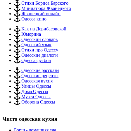
Стихи Бориса Барского
Миниатюра Жванецкого
Жванецкий онлайн
Одесса кино
Как на Дерибасовской
Юморина
Одесский словарь
Одесский язык
Стихи про Одессу
Одесские диалоги
Одесса футбол
Одесские рассказы
Одесские рецепты
Одесская кухня
Улицы Одессы
Дома Одессы
Музеи Одессы
Оборона Одессы
Чиcто одесская кухня
Борщ - домашняя еда