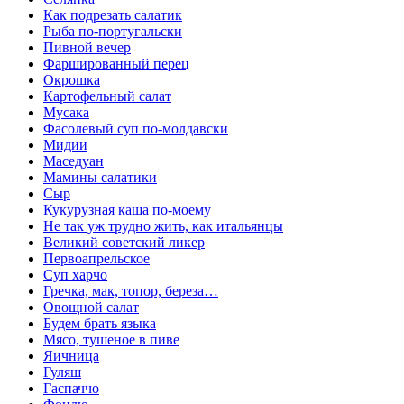
Как подрезать салатик
Рыба по-португальски
Пивной вечер
Фаршированный перец
Окрошка
Картофельный салат
Мусака
Фасолевый суп по-молдавски
Мидии
Маседуан
Мамины салатики
Сыр
Кукурузная каша по-моему
Не так уж трудно жить, как итальянцы
Великий советский ликер
Первоапрельское
Суп харчо
Гречка, мак, топор, береза…
Овощной салат
Будем брать языка
Мясо, тушеное в пиве
Яичница
Гуляш
Гаспаччо