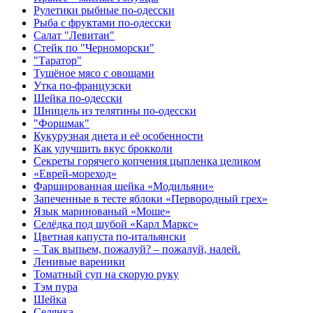
Рулетики рыбные по-одесски
Рыба с фруктами по-одесски
Салат "Левитан"
Стейк по "Черноморски"
"Таратор"
Тушёное мясо с овощами
Утка по-французски
Шейка по-одесски
Шницель из телятины по-одесски
"Форшмак"
Кукурузная диета и её особенности
Как улучшить вкус брокколи
Секреты горячего копчения цыпленка целиком
«Еврей-мореход»
Фаршированная шейка «Модильяни»
Запеченные в тесте яблоки «Первородный грех»
Язык маринованый «Моше»
Селёдка под шубой «Карл Маркс»
Цветная капуста по-итальянски
– Так выпьем, пожалуй? – пожалуй, налей.
Ленивые вареники
Томатный суп на скорую руку
Тэм пура
Шейка
Селянка