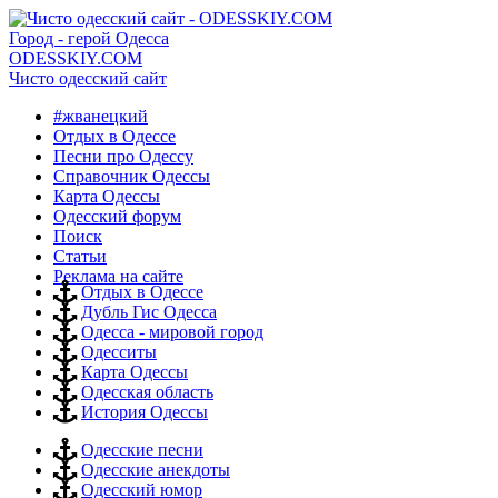
Город - герой Одесса
ODESSKIY.COM
Чисто одесский сайт
#жванецкий
Отдых в Одессе
Песни про Одессу
Справочник Одессы
Карта Одессы
Одесский форум
Поиск
Статьи
Реклама на сайте
Отдых в Одессе
Дубль Гис Одесса
Одесса - мировой город
Одесситы
Карта Одессы
Одесская область
История Одессы
Одесские песни
Одесские анекдоты
Одесский юмор