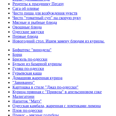
Рецепты к празднику Песаху
Сага об оливье
Чисто пища для возбуждения чувств
Чисто "томатный суп" на скорую руку
Мясные и рыбные блюда
Овощные блюда
Одесские закуски
Первые блюда
Новогодний стол. Ищем замену блюдам из курицы.
Бифштекс "винодела"
Борщ
Бризоль по-одесски
Бульон из базарной курицы
Гуляш по-одесски
Гурьевская каша
Домашняя жаренная курица
"Завиванец"
Картошка в стиле "Джаз по-одесски"
Курица прянная с "Привоза" в апельсиновом соке
Малигатони
Напиток "Матэ"
Одесская камбала, жаренная с ломтиками лимона
Плов по-одесски
Пракес – мясные голубцы