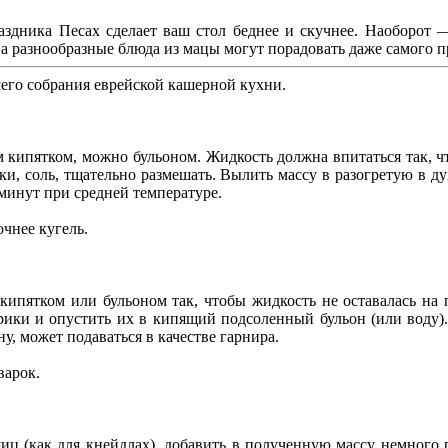
раздника Песах сделает ваш стол беднее и скучнее. Наоборот 
 а разнообразные блюда из мацы могут порадовать даже самого 
его собрания еврейской кашерной кухни.
кипятком, можно бульоном. Жидкость должна впитаться так, чт
ки, соль, тщательно размешать. Вылить массу в разогретую в 
минут при средней температуре.
очнее кугель.
пятком или бульоном так, чтобы жидкость не оставалась на п
рики и опустить их в кипящий подсоленный бульон (или воду).
у, может подаваться в качестве гарнира.
варок.
иц (как для кнейдлах), добавить в полученную массу немного 