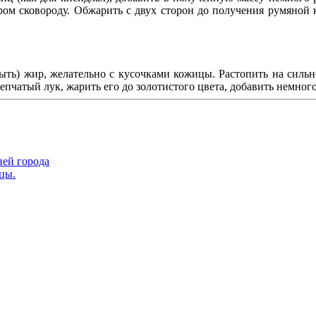
ом сковороду. Обжарить с двух сторон до получения румяной к
ыть) жир, желательно с кусочками кожицы. Растопить на сильно
пчатый лук, жарить его до золотистого цвета, добавить немного
ней города
цы.