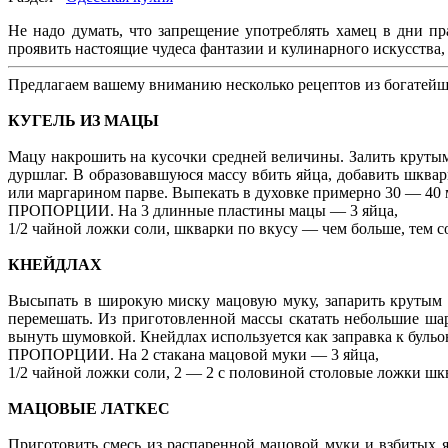
Не надо думать, что запрещение употреблять хамец в дни п
проявить настоящие чудеса фантазии и кулинарного искусства,
Предлагаем вашему вниманию несколько рецептов из богатейш
КУГЕЛЬ ИЗ МАЦЫ
Мацу накрошить на кусочки средней величины. Залить крутым 
дуршлаг. В образовавшуюся массу вбить яйца, добавить шквар
или маргарином парве. Выпекать в духовке примерно 30 — 40 
ПРОПОРЦИИ. На 3 длинные пластины мацы — 3 яйца,
1/2 чайной ложки соли, шкварки по вкусу — чем больше, тем с
КНЕЙДЛАХ
Высыпать в широкую миску мацовую муку, запарить крутым ки
перемешать. Из приготовленной массы скатать небольшие ша
вынуть шумовкой. Кнейдлах используется как заправка к бульон
ПРОПОРЦИИ. На 2 стакана мацовой муки — 3 яйца,
1/2 чайной ложки соли, 2 — 2 с половиной столовые ложки шк
МАЦОВЫЕ ЛАТКЕС
Приготовить смесь из распаренной мацовой муки и взбитых я