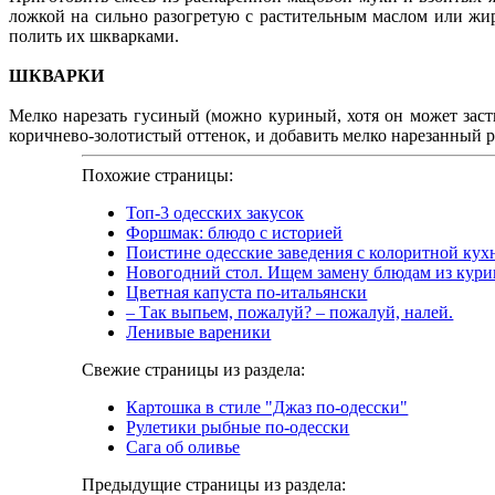
ложкой на сильно разогретую с растительным маслом или жир
полить их шкварками.
ШКВАРКИ
Мелко нарезать гусиный (можно куриный, хотя он может заст
коричнево-золотистый оттенок, и добавить мелко нарезанный ре
Похожие страницы:
Топ-3 одесских закусок
Форшмак: блюдо с историей
Поистине одесские заведения с колоритной кух
Новогодний стол. Ищем замену блюдам из кури
Цветная капуста по-итальянски
– Так выпьем, пожалуй? – пожалуй, налей.
Ленивые вареники
Свежие страницы из раздела:
Картошка в стиле "Джаз по-одесски"
Рулетики рыбные по-одесски
Сага об оливье
Предыдущие страницы из раздела: