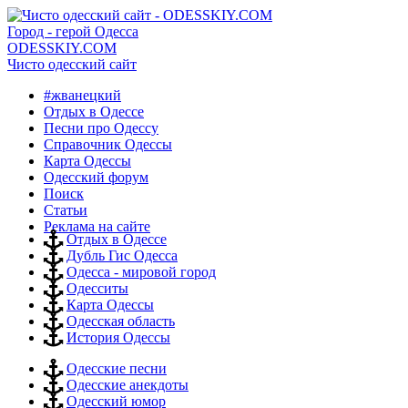
Город - герой Одесса
ODESSKIY.COM
Чисто одесский сайт
#жванецкий
Отдых в Одессе
Песни про Одессу
Справочник Одессы
Карта Одессы
Одесский форум
Поиск
Статьи
Реклама на сайте
Отдых в Одессе
Дубль Гис Одесса
Одесса - мировой город
Одесситы
Карта Одессы
Одесская область
История Одессы
Одесские песни
Одесские анекдоты
Одесский юмор