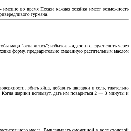
— именно во время Песаха каждая хозяйка имеет возможность
привередливого гурмана!
обы маца "отпарилась"; избыток жидкости следует слить через
духовке форму, предварительно смазанную растительным маслом
оверхности, вбить яйца, добавить шкварки и соль, тщательно
 Когда шарики всплывут, дать им повариться 2 — 3 минуты и
растительного масла. Выкладывать смоченной в воде столовой