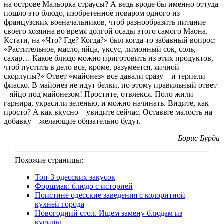
на острове Мальорка страусы? А ведь вроде бы именно оттуда
пошло это блюдо, изобретенное поваром одного из
французских военачальников, чтоб разнообразить питание
своего хозяина во время долгой осады этого самого Маона.
Кстати, на «Что? Где? Когда?» был когда-то забавный вопрос:
«Растительное, масло, яйца, уксус, лимонный сок, соль,
сахар… Какое блюдо можно приготовить из этих продуктов,
чтоб пустить в дело все, кроме, разумеется, яичной
скорлупы?» Ответ «майонез» все давали сразу – и терпели
фиаско. В майонез не идут белки, по этому правильный ответ
– яйцо под майонезом! Простите, отвлекся. Поло жили
гарнира, украсили зеленью, и можно начинать. Видите, как
просто? А как вкусно – увидите сейчас. Оставьте малость на
добавку – желающие обязательно будут.
Борис Бурда
Похожие страницы:
Топ-3 одесских закусок
Форшмак: блюдо с историей
Поистине одесские заведения с колоритной
кухней города
Новогодний стол. Ищем замену блюдам из
курицы.