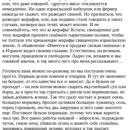
или, что даже изящней, «другого мяса» откликнутся
немедленно. Ни один израильский кибуцник или фермер
никогда не скажет, что разводит свиней. Но признаться, что
разводит жирафов, или, как недавно стали говорить в таких
случаях, низкорослых телят, может вполне. И не
сомневайтесь, что это за жирафы! Кстати, свинарники для
этих жирафов принято снабжать паркетными полами, чтобы
не топтали эти хрюкающие жирафы священную израильскую
землю. А объявление «Имеется в продаже свежая свинина» я
в Израиле видел своими глазами. Естественно, на великом,
могучем, правдивом и свободном. Ладно уж, возьмем и мы
говяжий язычок, и так много чего про меня рассказывают…
Готовить язык можно по-разному, но мы поступим очень
просто. Первым делом помоем и отварим. И тут не экономьте
на бульоне, от его качества все и зависит. Да и бульон не
пропадет – на нем потом можно сварить вкуснейший суп или
борщ, да и просто так стрескать с рисом или вермишелью, не
забыв добавить зелени. Так что сразу чистьте и режьте очень
большую морковку, бросьте целиком большую луковицу, соль,
перец горошком, листка два лаврушки и чего сами захотите
еще. Поставьте бульон пораньше, потому что язык варится
часа три. Все равно работы никакой – забросили, подождали
чуток, сняли пену, убавили огонь и живете себе спокойно,
занимаясь домашними делами, которых и так хватает.