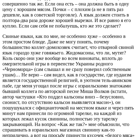
совершенно так же. Если она есть – она должна быть в одну
цену с хорошим мясом. Почки – с плохим (а не в пять раз
дешевле, как в советской торговле). А язык должен стоить в
полтора-два раза дороже хорошей вырезки. И все равно я его
куплю. Если сам себя не побалуешь, кто же это сделает?
Свиные языки, как по мне, не особенно хуже – особенно в
этом простом блюде. Даже не могу понять, почему
большинство коллег-домохозяек считает, что отварной свиной
язык гораздо хуже говяжьего. Жидомасоны, что ли, мутят?
Коль скоро они уже вообще во всем виноваты, вплоть до
омерзительной игры в первенстве Украины родного
«Черноморца» (сам слышал и не сразу поверил собственным
ушам)… Не верю – сам видел, как в государстве, где иудаизм
является государственной религией, в уютном тель-авивском
пабе, где меня угощал после игры с израильскими знатоками
бывший коллега по авторской песне Миша Волков (кстати,
автор частушки «Кто поддел кальсоны вниз – безусловно,
сионист, по отсутствию кальсон выявляется масон»), он
пошушукался с официанточкой на местном языке и через пять
минут нам принесли по огромной тарелке, на каждой из
которых лежал кусок свинины, полностью эту тарелку
закрывающий. На вопрос «Как же так?» мне объяснили, что
спрашивать в израильских магазинах свинину как-то
неприлично, а вот на просьбу принести кусочек «белого мяса»