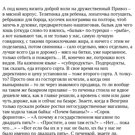
А под конец визита доброй воли на дружественный Привоз –
в мясной корпус. Телятинка для ребенка, лопаточка потушить,
ребрышки для борща, кусочек килограмма на полтора, чтоб
запечь в духовке, предварительно нашпиговав, балык для чего
хошь (откуда слово-то взялось, «балык» по-турецки – «рыба»,
а вот называют так, и не только у нас, самую лучшую
говядинку, с такими прожилочками жира, и ничего с этим не
поделаешь), потом свининка – сало отдельно, мясо отдельно, а
лучше всего (да и дороже) – мясо на битки, уже нарезанное,
только отбить и пожарить… И, конечно же, потрошки всех
видов. На казенном языке – «субпродукты». Подпродукты,
так сказать, еда второго сорта. В свое время на них
директивно и цену установили – тоже второго сорта. А толку-
то? Просто они из госторговли исчезли, а когда они
выныривали – то ли через знакомого продавца, то ли вообще
на таком же базарном прилавке – то печенка стоила не вдвое
дешевле мяса, как в главке решили, а вровень с ним или даже
чуть дороже, как и сейчас на базаре. Знаете, когда в Венгрии
только пускали робкие ростки негосударственные магазины,
там ходила такая байка: «Почем бананы?» – «Сорок
форинтов». – «А почему в государственном магазине по
двадцать пять?» – «Простите, а они там есть?» – «Нет… пока
что…» – «Вот если бы их и у нас не было, их бы у нас не
было именно по двадцать пять». С печенкой, знаете ли,