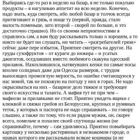
Выбираясь где-то раз в неделю на базар, я не только покупаю
продукты – я нагуливаю аппетит на всю неделю. Конечно,
надо знать, куда смотреть, ибо любой базар и толчок всегда
притягивают и грязь, и нище ту (первой, правда, стало
малость поменьше, зато второй – скорей по больше, и это
достаточно страшно). Но со своими неприятностями я
справлюсь сам, а вам буду рассказывать только о хорошем, а то
никто не будет ни слушать, ни читать – «разгребателей грязи»
сейчас даже пере избыток. Приятнее смотреть на другое. На
груды сухофруктов – от кураги до инжира – и усатых
джигитов, оседлавших вместо любимого скакуна одесский
прилавок. Нахохлившихся, натянувших кепки по самые носы
вполне солидных даже для Одессы размеров, с трудом
выносящих промозглую мерзость, по ошибке считающуюся у
нас зимой, так не похожую на погоду у них в горах. Не надо
окрысиваться на них – базарное дело тяжкое и требующее
своего искусства и таланта. А мафия тут не при чем –
мафиози за прилавками не стоят. Приятно увидеть ящики с
клюквой и связки грибов из Белоруссии, крупных и румяных
теток, у которых и паспорта не надо спрашивать – по говору
слышно, а также по тому, что если рядом мужик, он, скорее
всего, помельче и похилее своей спутницы жизни (не
спрашивайте, почему – сам удивляюсь). Приятно повыбирать
картошку у несколько растерянных в незнакомом городе, о
нравах которого им рассказывали всякие кошмары (и не