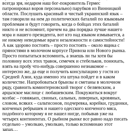
всегда зря, недаром наш бог-покровитель Гермес
патронировал воров персонально) парубков из Винницкой
области. Послушать красивый и чистый украинский язык –
там говорили на нем до политических баталий по языковым
проблемам и будут говорить, когда о бойцах этих баталий
никто и не вспомнит, причем на два порядка лучше нашего
мэра и нашего президента, вот кто над языком измывается, а
не никому неведомые враги незалежности и самостийности!
А как здорово постоять – просто постоять – около ящика с
пряностями в молочном корпусе Привоза или Нового рынка.
Просто попытаться вспомнить, а знаешь ли ты хотя бы
половину всех этих травок, семечек и стебельков, понюхать,
взять на пробу что-нибудь совершенно незнакомое –
интересно же, да еще и получить консультацию у гостя из
Средней Азии, куда именно эта штука пойдет и в каком
количестве. Напробоваться брынзы и сметаны в молочном
ряду, сравнить коминтерновский творог с беляевским, а
арцызское маслице с любашевским. Покружиться вокруг
колбас – говяжьих, свиных, сальных, ливерных, кровяных,
словом, всяких – сальтисонов, подчеревка, корейки, грудинки,
копченых ребрышек и нашего одесского копченого мяса,
подобного которому я не нашел нигде, побывав уже на
четырех континентах. О рыбном рынке все равно надо писать
отдельно – умолкаю, умолкаю, только вспоминаю этот
запах…