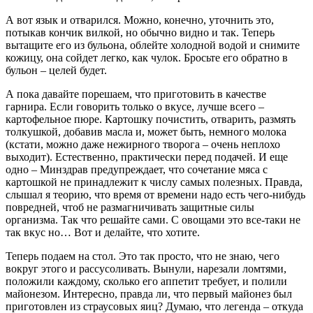
А вот язык и отварился. Можно, конечно, уточнить это,
потыкав кончик вилкой, но обычно видно и так. Теперь
вытащите его из бульона, облейте холодной водой и снимите
кожицу, она сойдет легко, как чулок. Бросьте его обратно в
бульон – целей будет.
А пока давайте порешаем, что приготовить в качестве
гарнира. Если говорить только о вкусе, лучше всего –
картофельное пюре. Картошку почистить, отварить, размять
толкушкой, добавив масла и, может быть, немного молока
(кстати, можно даже нежирного творога – очень неплохо
выходит). Естественно, практически перед подачей. И еще
одно – Минздрав предупреждает, что сочетание мяса с
картошкой не принадлежит к числу самых полезных. Правда,
слышал я теорию, что время от времени надо есть чего-нибудь
повредней, чтоб не размагничивать защитные силы
организма. Так что решайте сами. С овощами это все-таки не
так вкус но… Вот и делайте, что хотите.
Теперь подаем на стол. Это так просто, что не знаю, чего
вокруг этого и рассусоливать. Вынули, нарезали ломтями,
положили каждому, сколько его аппетит требует, и полили
майонезом. Интересно, правда ли, что первый майонез был
приготовлен из страусовых яиц? Думаю, что легенда – откуда