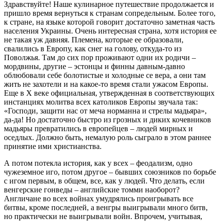
Здравствуйте! Наше кулинарное путешествие продолжается и
пришло время вернуться к странам сопредельным. Более того,
к стране, на языке которой говорит достаточно заметная часть
населения Украины. Очень интересная страна, хотя история ее
не такая уж давняя. Племена, которые ее образовали,
свалились в Европу, как снег на голову, откуда-то из
Поволжья. Там до сих пор проживают одни их родичи –
мордвины, другие – эстонцы и финны давным-давно
облюбовали себе болотистые и холодные се вера, а они там
жить не захотели и на какое-то время стали ужасом Европы.
Еще в Х веке официальная, утвержденная в соответствующих
инстанциях молитва всех католиков Европы звучала так:
«Господи, защити нас от меча норманна и стрелы мадьяра»,
да-да! Но достаточно быстро из грозных и диких кочевников
мадьяры превратились в европейцев – людей мирных и
оседлых. Должно быть, немалую роль сыграло в этом раннее
принятие ими христианства.
А потом потекла история, как у всех – феодализм, одно
чужеземное иго, потом другое – бывших союзников по борьбе
с игом первым, в общем, все, как у людей. Что делать, если
венгерские гонведы – английские томми наоборот?
Англичане во всех войнах умудрялись проигрывать все
битвы, кроме последней, а венгры выигрывали много битв,
но практически не выигрывали войн. Впрочем, учитывая,