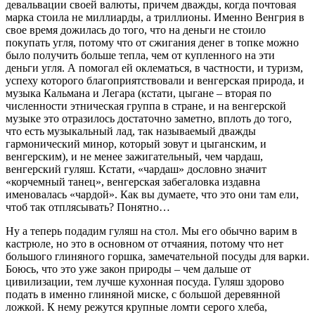
девальвации своей валюты, причем дважды, когда почтовая
марка стоила не миллиарды, а триллионы. Именно Венгрия в
свое время дожилась до того, что на деньги не стоило
покупать угля, потому что от сжигания денег в топке можно
было получить больше тепла, чем от купленного на эти
деньги угля. А помогал ей оклематься, в частности, и туризм,
успеху которого благоприятствовали и венгерская природа, и
музыка Кальмана и Легара (кстати, цыгане – вторая по
численности этническая группа в стране, и на венгерской
музыке это отразилось достаточно заметно, вплоть до того,
что есть музыкальный лад, так называемый дважды
гармонический минор, который зовут и цыганским, и
венгерским), и не менее зажигательный, чем чардаш,
венгерский гуляш. Кстати, «чардаш» дословно значит
«корчемный танец», венгерская забегаловка издавна
именовалась «чардой». Как вы думаете, что это они там ели,
чтоб так отплясывать? Понятно…
Ну а теперь подадим гуляш на стол. Мы его обычно варим в
кастрюле, но это в основном от отчаяния, потому что нет
большого глиняного горшка, замечательной посуды для варки.
Боюсь, что это уже закон природы – чем дальше от
цивилизации, тем лучше кухонная посуда. Гуляш здорово
подать в именно глиняной миске, с большой деревянной
ложкой. К нему режутся крупные ломти серого хлеба,