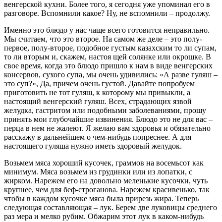
венгерской кухни. Более того, я сегодня уже упоминал его в
разговоре. Вспомнили какое? Ну, не вспомнили – продолжу.
Именно это блюдо у нас чаще всего готовится неправильно.
Мы считаем, что это второе. На самом же деле – это полу-
первое, полу-второе, подобное густым казахским то ли супам,
то ли вторым и, скажем, настоя щей солянке или окрошке. В
свое время, когда это блюдо пришло к нам в виде венгерских
консервов, сухого супа, мы очень удивились: «А разве гуляш –
это суп?», Да, причем очень густой. Давайте попробуем
приготовить не тот гуляш, к которому мы привыкли, а
настоящий венгерский гуляш. Всех, страдающих язвой
желудка, гастритом или подобными заболеваниями, прошу
принять мои глубочайшие извинения. Блюдо это не для вас –
перца в нем не жалеют. Я желаю вам здоровья и обязательно
расскажу в дальнейшем о чем-нибудь попреснее. А для
настоящего гуляша нужно иметь здоровый желудок.
Возьмем мяса хороший кусочек, граммов на восемьсот как
минимум. Мяса возьмем из грудинки или из лопатки, с
жирком. Нарежем его на довольно меленькие кусочки, чуть
крупнее, чем для беф-строганова. Нарежем красивенько, так
чтобы в каждом кусочке мяса была прирезь жира. Теперь
следующая составляющая – лук. Берем две луковицы среднего
раз мера и мелко рубим. Обжарим этот лук в каком-нибудь