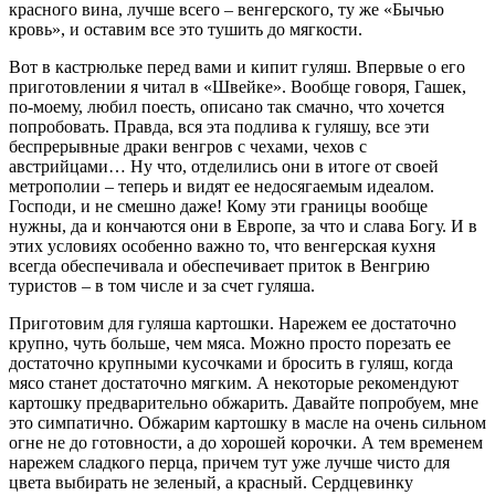
красного вина, лучше всего – венгерского, ту же «Бычью
кровь», и оставим все это тушить до мягкости.
Вот в кастрюльке перед вами и кипит гуляш. Впервые о его
приготовлении я читал в «Швейке». Вообще говоря, Гашек,
по-моему, любил поесть, описано так смачно, что хочется
попробовать. Правда, вся эта подлива к гуляшу, все эти
беспрерывные драки венгров с чехами, чехов с
австрийцами… Ну что, отделились они в итоге от своей
метрополии – теперь и видят ее недосягаемым идеалом.
Господи, и не смешно даже! Кому эти границы вообще
нужны, да и кончаются они в Европе, за что и слава Богу. И в
этих условиях особенно важно то, что венгерская кухня
всегда обеспечивала и обеспечивает приток в Венгрию
туристов – в том числе и за счет гуляша.
Приготовим для гуляша картошки. Нарежем ее достаточно
крупно, чуть больше, чем мяса. Можно просто порезать ее
достаточно крупными кусочками и бросить в гуляш, когда
мясо станет достаточно мягким. А некоторые рекомендуют
картошку предварительно обжарить. Давайте попробуем, мне
это симпатично. Обжарим картошку в масле на очень сильном
огне не до готовности, а до хорошей корочки. А тем временем
нарежем сладкого перца, причем тут уже лучше чисто для
цвета выбирать не зеленый, а красный. Сердцевинку