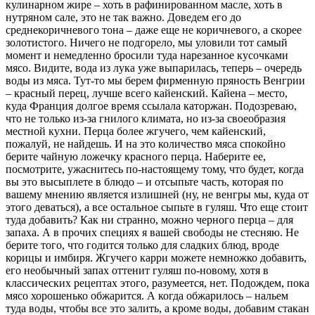
кулинарном жире – хоть в рафинированном масле, хоть в
нутряном сале, это не так важно. Доведем его до
среднекоричневого тона – даже еще не коричневого, а скорее
золотистого. Ничего не подгорело, мы уловили тот самый
момент и немедленно бросили туда нарезанное кусочками
мясо. Видите, вода из лука уже выпарилась, теперь – очередь
воды из мяса. Тут-то мы берем фирменную пряность Венгрии
– красный перец, лучше всего кайенский. Кайена – место,
куда Франция долгое время ссылала каторжан. Подозреваю,
что не только из-за гнилого климата, но из-за своеобразия
местной кухни. Перца более жгучего, чем кайенский,
пожалуй, не найдешь. И на это количество мяса спокойно
берите чайную ложечку красного перца. Наберите ее,
посмотрите, ужаснитесь по-настоящему тому, что будет, когда
вы это высыплете в блюдо – и отсыпьте часть, которая по
вашему мнению является излишней (ну, не венгры мы, куда от
этого деваться), а все остальное сыпьте в гуляш. Что еще стоит
туда добавить? Как ни странно, можно черного перца – для
запаха. А в прочих специях я вашей свободы не стесняю. Не
берите того, что годится только для сладких блюд, вроде
корицы и имбиря. Жгучего карри можете немножко добавить,
его необычный запах оттенит гуляш по-новому, хотя в
классических рецептах этого, разумеется, нет. Подождем, пока
мясо хорошенько обжарится. А когда обжарилось – нальем
туда воды, чтобы все это залить, а кроме воды, добавим стакан