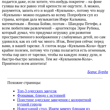
подается даже, если хотите, что-нибудь покрепче – на фоне
гуляша вы все равно этой крепости не ощутите. А можно,
разумеется, запить его и водой «Куяльник», потому что воду
«Куяльник» можно подавать ко всему. Попробуем суп из
страны, которая дала музыкантам Имре Кальмана,
математикам – Яноша Бойяи, поэтам – Шандора Петефи, а
всем любителям развлечений – архитектора Эрне Рубика,
который думал, что придумал игрушку для развития
пространственного воображения у слабоумных детей, но сам
удивился, как их сей час много. Итак, Венгрия сейчас перед
вами, в вашей тарелке. А глоток воды «Куяльник-Кола» будет
крайне полезен, потому что гуляш полагается есть огненным,
чтобы пар шел от тарелки, чтобы на каждую ложку дули, и
быстро-быстро запивали. Тем же «Куяльником-Кола».
Приятного всем аппетита!
Борис Бурда
Похожие страницы:
Топ-3 одесских закусок
Форшмак: блюдо с историей
Поистине одесские заведения с колоритной
кухней города
Новогодний стол. Ищем замену блюдам из