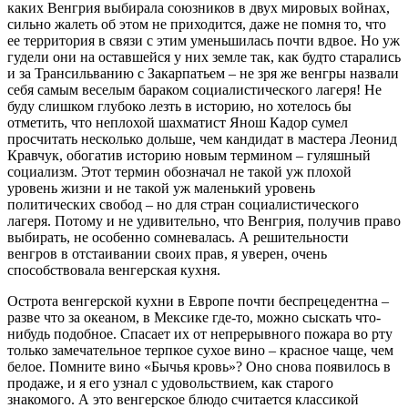
каких Венгрия выбирала союзников в двух мировых войнах,
сильно жалеть об этом не приходится, даже не помня то, что
ее территория в связи с этим уменьшилась почти вдвое. Но уж
гудели они на оставшейся у них земле так, как будто старались
и за Трансильванию с Закарпатьем – не зря же венгры назвали
себя самым веселым бараком социалистического лагеря! Не
буду слишком глубоко лезть в историю, но хотелось бы
отметить, что неплохой шахматист Янош Кадор сумел
просчитать несколько дольше, чем кандидат в мастера Леонид
Кравчук, обогатив историю новым термином – гуляшный
социализм. Этот термин обозначал не такой уж плохой
уровень жизни и не такой уж маленький уровень
политических свобод – но для стран социалистического
лагеря. Потому и не удивительно, что Венгрия, получив право
выбирать, не особенно сомневалась. А решительности
венгров в отстаивании своих прав, я уверен, очень
способствовала венгерская кухня.
Острота венгерской кухни в Европе почти беспрецедентна –
разве что за океаном, в Мексике где-то, можно сыскать что-
нибудь подобное. Спасает их от непрерывного пожара во рту
только замечательное терпкое сухое вино – красное чаще, чем
белое. Помните вино «Бычья кровь»? Оно снова появилось в
продаже, и я его узнал с удовольствием, как старого
знакомого. А это венгерское блюдо считается классикой