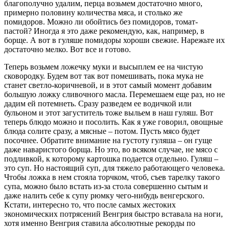
благополучно удалим, перца возьмем достаточно много,
примерно половину количества мяса, и столько же
помидоров. Можно ли обойтись без помидоров, томат-
пастой? Иногда я это даже рекомендую, как, например, в
борще. А вот в гуляше помидоры хороши свежие. Нарежьте их
достаточно мелко. Вот все и готово.
Теперь возьмем ложечку муки и высыплем ее на чистую
сковородку. Будем вот так вот помешивать, пока мука не
станет светло-коричневой, и в этот самый момент добавим
большую ложку сливочного масла. Перемешаем еще раз, но не
дадим ей потемнеть. Сразу разведем ее водичкой или
бульоном и этот загуститель тоже выльем в наш гуляш. Вот
теперь блюдо можно и посолить. Как я уже говорил, овощные
блюда солите сразу, а мясные – потом. Пусть мясо будет
посочнее. Обратите внимание на густоту гуляша – он гуще
даже наваристого борща. Но это, во всяком случае, не мясо с
подливкой, к которому картошка подается отдельно. Гуляш –
это суп. Но настоящий суп, для тяжело работающего человека.
Чтобы ложка в нем стояла торчком, чтоб, съев тарелку такого
супа, можно было встать из-за стола совершенно сытым и
даже налить себе к супу рюмку чего-нибудь венгерского.
Кстати, интересно то, что после самых жестоких
экономических потрясений Венгрия быстро вставала на ноги,
хотя именно Венгрия ставила абсолютные рекорды по