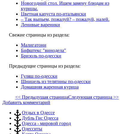
Новогодний стол. Ищем замену блюдам из
курицы.
Цветная капуста по-итальянски
– Так выпьем, пожалуй? – пожалуй, налей.
Ленивые вареники
Свежие страницы из раздела:
Малигатони
Бифштекс "винодела"
Бризоль по-одесски
Предыдущие страницы из раздела:
Гуляш по-одесски
Шницель из телятины по-одесски
Домашняя жаренная курица
<< Предыдущая страница
Следующая страница >>
Добавить комментарий
Отдых в Одессе
Дубль Гис Одесса
Одесса - мировой город
Одесситы