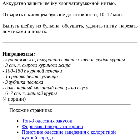
Аккуратно зашить шейку хлопчатобумажной нитью.
Отварить в кипящем бульоне до готовности, 10–12 мин.
Вынуть шейку из бульона, обсушить, удалить нитку, нарезать
ломтиками и подать.
Инградиенты:
- куриная кожа, аккуратно снятая с шеи и грудки курицы
- 3 ст. л. сырого куриного жира
- 100–150 г куриной печенки
- 1 средняя белая луковица
- 3 зубчика чеснока
- соль, черный молотый перец - по вкусу
- 6–7 ст. л. манной крупы
(4 порции)
Похожие страницы:
Топ-3 одесских закусок
Форшмак: блюдо с историей
Поистине одесские заведения с колоритной
кухней города