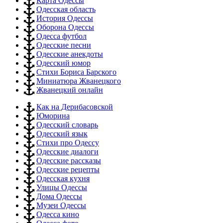
Карта Одессы
Одесская область
История Одессы
Оборона Одессы
Одесса футбол
Одесские песни
Одесские анекдоты
Одесский юмор
Стихи Бориса Барского
Миниатюра Жванецкого
Жванецкий онлайн
Как на Дерибасовской
Юморина
Одесский словарь
Одесский язык
Стихи про Одессу
Одесские диалоги
Одесские рассказы
Одесские рецепты
Одесская кухня
Улицы Одессы
Дома Одессы
Музеи Одессы
Одесса кино