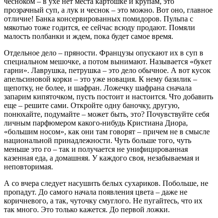
чесноком – в ухе нет места картошке и крупам, это
прозрачный суп, а лук и чеснок – это можно. Вот оно, главное
отличие! Банка консервированных помидоров. Пульпа с
мякотью тоже годится, ее сейчас всюду продают. Помяли
малость полбанки и ждем, пока будет самое время.
Отдельное дело – пряности. Французы опускают их в суп в
специальном мешочке, а потом вынимают. Называется «букет
гарни». Лаврушка, петрушка – это дело обычное. А вот кусок
апельсиновой корки – это уже новация. К нему базилик –
щепотку, не более, и шафран. Ложечку шафрана сначала
запарим кипяточком, пусть постоит и настоится. Что добавить
еще – решите сами. Откройте одну баночку, другую,
понюхайте, подумайте – может быть, это? Почувствуйте себя
личным парфюмером какого-нибудь Кристиана Диора,
«большим носом», как они там говорят – причем не в смысле
национальной принадлежности. Чуть больше того, чуть
меньше это го – так и получается не унифицированная
казенная еда, а домашняя. У каждого своя, незабываемая и
неповторимая.
А со вчера следует насушить белых сухариков. Побольше, не
пропадут. До самого начала появления цвета – даже не
коричневого, а так, чуточку смуглого. Не пугайтесь, что их
так много. Это только кажется. До первой ложки.