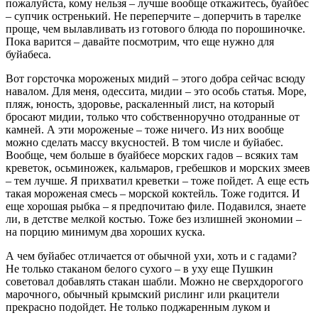
пожалуйста, кому нельзя – лучше вообще откажитесь, буайбес
– супчик остренький. Не переперчите – доперчить в тарелке
проще, чем вылавливать из готового блюда по порошиночке.
Пока варится – давайте посмотрим, что еще нужно для
буйабеса.
Вот горсточка мороженых мидий – этого добра сейчас всюду
навалом. Для меня, одессита, мидии – это особь статья. Море,
пляж, юность, здоровье, раскаленный лист, на который
бросают мидии, только что собственноручно отодранные от
камней. А эти мороженые – тоже ничего. Из них вообще
можно сделать массу вкусностей. В том числе и буйабес.
Вообще, чем больше в буайбесе морских гадов – всяких там
креветок, осьминожек, кальмаров, гребешков и морских змеев
– тем лучше. Я прихватил креветки – тоже пойдет. А еще есть
такая мороженая смесь – морской коктейль. Тоже годится. И
еще хорошая рыбка – я предпочитаю филе. Подавился, знаете
ли, в детстве мелкой костью. Тоже без излишней экономии –
на порцию минимум два хороших куска.
А чем буйабес отличается от обычной ухи, хоть и с гадами?
Не только стаканом белого сухого – в уху еще Пушкин
советовал добавлять стакан шабли. Можно не сверхдорогого
марочного, обычный крымский рислинг или ркацители
прекрасно подойдет. Не только поджаренным луком и