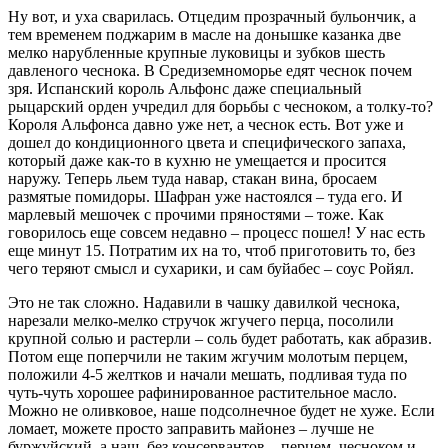
Ну вот, и уха сварилась. Отцедим прозрачный бульончик, а
тем временем поджарим в масле на донышке казанка две
мелко нарубленные крупные луковицы и зубков шесть
давленого чеснока. В Средиземноморье едят чеснок почем
зря. Испанский король Альфонс даже специальный
рыцарский орден учредил для борьбы с чесноком, а толку-то?
Короля Альфонса давно уже нет, а чеснок есть. Вот уже и
дошел до кондиционного цвета и специфического запаха,
который даже как-то в кухню не умещается и просится
наружу. Теперь льем туда навар, стакан вина, бросаем
размятые помидоры. Шафран уже настоялся – туда его. И
марлевый мешочек с прочими пряностями – тоже. Как
говорилось еще совсем недавно – процесс пошел! У нас есть
еще минут 15. Потратим их на то, чтоб приготовить то, без
чего теряют смысл и сухарики, и сам буйабес – соус Ройял.
Это не так сложно. Надавили в чашку давилкой чеснока,
нарезали мелко-мелко стручок жгучего перца, посолили
крупной солью и растерли – соль будет работать, как абразив.
Потом еще поперчили не таким жгучим молотым перцем,
положили 4-5 желтков и начали мешать, подливая туда по
чуть-чуть хорошее рафинированное растительное масло.
Можно не оливковое, наше подсолнечное будет не хуже. Если
ломает, можете просто заправить майонез – лучше не
буржуйский, а наш, без консервантов – перцем, чесноком и