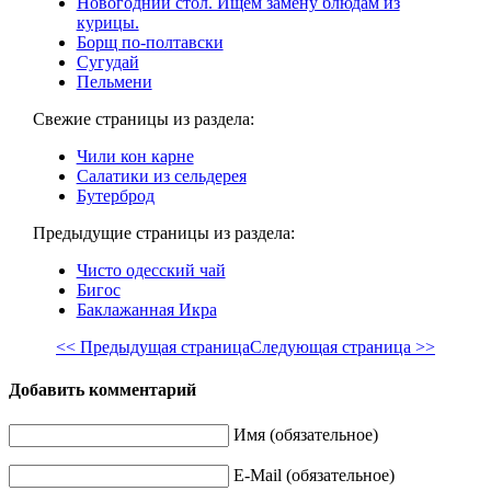
Новогодний стол. Ищем замену блюдам из
курицы.
Борщ по-полтавски
Сугудай
Пельмени
Свежие страницы из раздела:
Чили кон карне
Салатики из сельдерея
Бутерброд
Предыдущие страницы из раздела:
Чисто одесский чай
Бигос
Баклажанная Икра
<< Предыдущая страница
Следующая страница >>
Добавить комментарий
Имя (обязательное)
E-Mail (обязательное)