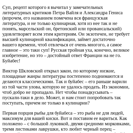
Суп, рецепт которого я вычитал у замечательных
литературных критиков Петра Вайля и Александра Гениса
(впрочем, его названием помечена вся французская
литература, и не только кулинарная, хотя из нее так и не
понять, марсельский он, бретонский или провансальский)
удовлетворяет всем этим критериям. Он экзотичен, не требует
высшей кулинарной квалификации, займет достаточно
вашего времени, чтоб отвлечься от очень многого, а самое
главное – это таки суп! Русская тройная уха, конечно, великое
изобретение, но это – достойный ответ Франции на не го.
Буйабес!
Виктор Шкловский открыл закон, по которому низкие,
площадные жанры литературы постепенно поднимаются и
делаются классическими. Так и буйабес – его раньше варили
из той части улова, которую не удалось продать. Из экономии,
чтоб добро не пропадало. Нет чтобы понадкусывать –
пускали-таки в дело. Может, и нам стоит попробовать так
поступать, причем не только в кулинарии?
Первая порция рыбы для буйабеса – это рыба не для людей,
максимум для вашей киски. Вот и поставим ее вариться. Как
положено – с большой луковкой, двумя средними морковками,
тремя листиками лаврушки, кто любит черный перец –