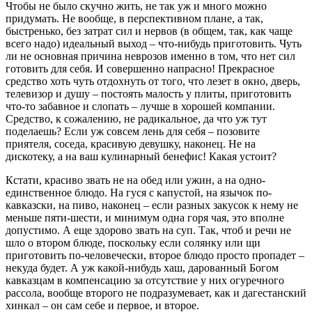
Чтобы не было скучно жить, не так уж и много можно
придумать. Не вообще, в перспективном плане, а так,
быстренько, без затрат сил и нервов (в общем, так, как чаще
всего надо) идеальный выход – что-нибудь приготовить. Чуть
ли не основная причина неврозов именно в том, что нет сил
готовить для себя. И совершенно напрасно! Прекрасное
средство хоть чуть отдохнуть от того, что лезет в окно, дверь,
телевизор и душу – постоять малость у плиты, приготовить
что-то забавное и слопать – лучше в хорошей компании.
Средство, к сожалению, не радикальное, да что уж тут
поделаешь? Если уж совсем лень для себя – позовите
приятеля, соседа, красивую девушку, наконец. Не на
дискотеку, а на ваш кулинарный бенефис! Какая устоит?
Кстати, красиво звать не на обед или ужин, а на одно-
единственное блюдо. На гуся с капустой, на язычок по-
кавказски, на пиво, наконец – если разных закусок к нему не
меньше пяти-шести, и минимум одна горя чая, это вполне
допустимо. А еще здорово звать на суп. Так, чтоб и речи не
шло о втором блюде, поскольку если солянку или щи
приготовить по-человечески, второе блюдо просто пропадет –
некуда будет. А уж какой-нибудь хаш, дарованный Богом
кавказцам в компенсацию за отсутствие у них огуречного
рассола, вообще второго не подразумевает, как и дагестанский
хинкал – он сам себе и первое, и второе.