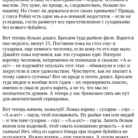
маслом. Это хуже, но проще, и, следовательно, больше по-
нашему. Но стоит ли держаться всех своих привычек? Правда,
у соуса Ройял есть один ма-а-а-ленький недостаток – если не
уследишь, гости разметут все приготовленное с сухариками
без всякого буйабеса.
Вот теперь бульон дошел. Бросаем туда рыбное филе. Варится
оно недолго, минут 15. Поставим пока на стол соус и
сухарики, еще немного чесночку, если кому-то его еще мало.
Давайте пока поучимся, как эти сухарики едят. Натерли
корочку чесноком, непременно ее понюхали и сказали: «А-а-
ах!» – не вздумайте опускать этот этап – обмакнули в соус и
захрустели в свое удовольствие. Чувствуете, как не хватает к
этому самого супчика? Вот он вроде и почти дошел. Бросаем
туда мидии и вообще всех гадов – их переваривать опасно,
именно в смысле долго варить, а не то, что мы по
неопытности думаем. А теперь у нас буквально пять ми нут
для окончательной сервировки.
Вот теперь начнем, пожалуй! Ложка варева – сухарик – соус –
«А-а-ах!» – пауза, чтоб посмаковать. Ну рыбки там или мидий
– и тем паче сухарик – соус – «А-а-ах!» – пауза. Запить белым
вином или водичкой, чтоб смыть излишнюю резкость – и все
сначала! Нет, обед из одного блюда при подаче буйабеса не
получается. Нужно второе – еще тарелочка. А потом может