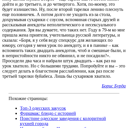
дойти и до третьего, и до четвертого. Хотя, по-моему, это
будет излишество. Ну, после второй тарелки лениво плеснуть
еще половничек. А потом долго не уходить из-за стола,
дохрумывая сухарики с соусом, вспоминая старых друзей и
рассказывая анекдоты неполитического и несексуального
содержания. Зря вы думаете, что таких нет. Году в 79-м ко мне
пришла жена приятеля, учительница русской литературы, и
сказала: «Боря, я у себя веду спецкурс для желающих по
юмору, сегодня у меня урок по анекдоту, и я в панике – как
вспомнить таких двадцать анекдотов, чтоб и смешные были, и
в непристойности никто не обвинил, и не посадили?».
Просидели два часа и набрали штук двадцать – как раз на
урок хватило. Но с большими трудами. Попробуйте и вы – это
следует делать в благостном расслаблении, как раз после
третьей тарелки буйабеса. Лишь бы сухариков хватило.
Борис Бурда
Похожие страницы:
Топ-3 одесских закусок
Форшмак: блюдо с историей
Поистине одесские заведения с колоритной
кухней города