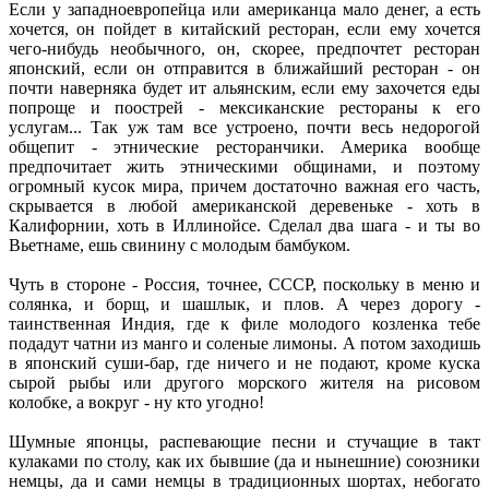
Если у западноевропейца или американца мало денег, а есть
хочется, он пойдет в китайский ресторан, если ему хочется
чего-нибудь необычного, он, скорее, предпочтет ресторан
японский, если он отправится в ближайший ресторан - он
почти наверняка будет ит альянским, если ему захочется еды
попроще и поострей - мексиканские рестораны к его
услугам... Так уж там все устроено, почти весь недорогой
общепит - этнические ресторанчики. Америка вообще
предпочитает жить этническими общинами, и поэтому
огромный кусок мира, причем достаточно важная его часть,
скрывается в любой американской деревеньке - хоть в
Калифорнии, хоть в Иллинойсе. Сделал два шага - и ты во
Вьетнаме, ешь свинину с молодым бамбуком.
Чуть в стороне - Россия, точнее, СССР, поскольку в меню и
солянка, и борщ, и шашлык, и плов. А через дорогу -
таинственная Индия, где к филе молодого козленка тебе
подадут чатни из манго и соленые лимоны. А потом заходишь
в японский суши-бар, где ничего и не подают, кроме куска
сырой рыбы или другого морского жителя на рисовом
колобке, а вокруг - ну кто угодно!
Шумные японцы, распевающие песни и стучащие в такт
кулаками по столу, как их бывшие (да и нынешние) союзники
немцы, да и сами немцы в традиционных шортах, небогато