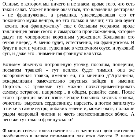
Оливье, о котором мы ничего и не знаем, кроме того, что есть
такой салат. Может вполне оказаться, что владелица ресторана
- не француженка, а румынка, унаследовавшая его от
покойного мужа-венгра, но это только и значит, что она будет
"косить под француженку" еще с большим усердием, вроде
таллиннцев рязан ского и самарского происхождения, которые
дадут по чопорности коренным уроженцам Колывани сто
очков вперед. А меню будет, естественно, на французском. И
будут в нем и улитки, тушенные в чесночном соусе, и луковый
суп, и даже это - знаменитая французс кая утка.
Возьмем обычную потрошеную уточку, посолим, поперчим,
посыпем травкой - тут неплох будет тимьян, она же
богородичная травка, именно ей, по мнению д"Артаньяна,
вскармливали замечательно вкусных зайцев в имении
Портоса. С травками тут можно поэкспериментировать
самому, эстрагон, например... в общем, решайте сами. После
этого традиция велит взять четыре больших кислых яблока,
очистить, вырезать сердцевинку, нарезать, а потом запихнуть
птичке в самое нутро, добавив зелени и, может быть, положив
рядом лавровый листик и часть невместившихся яблок. А
чего же тут такого французского?
Франция сейчас только начнется - и начнется с действительно
необычного в нашем понимании для утки фрукта. В нашем