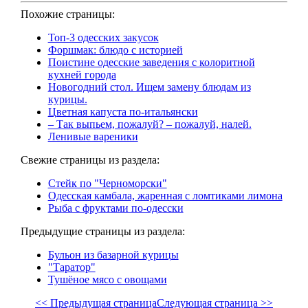
Похожие страницы:
Топ-3 одесских закусок
Форшмак: блюдо с историей
Поистине одесские заведения с колоритной
кухней города
Новогодний стол. Ищем замену блюдам из
курицы.
Цветная капуста по-итальянски
– Так выпьем, пожалуй? – пожалуй, налей.
Ленивые вареники
Свежие страницы из раздела:
Стейк по "Черноморски"
Одесская камбала, жаренная с ломтиками лимона
Рыба с фруктами по-одесски
Предыдущие страницы из раздела:
Бульон из базарной курицы
"Таратор"
Тушёное мясо с овощами
<< Предыдущая страница
Следующая страница >>