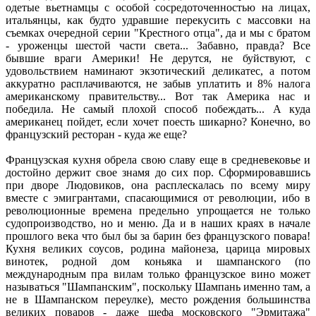
одетые вьетнамцы с особой сосредоточенностью на лицах,
итальянцы, как будто удравшие перекусить с массовки на
съемках очередной серии "Крестного отца", да и мы с братом
- уроженцы шестой части света... Забавно, правда? Все
бывшие враги Америки! Не дерутся, не буйствуют, с
удовольствием наминают экзотический деликатес, а потом
аккуратно расплачиваются, не забыв уплатить и 8% налога
американскому правительству... Вот так Америка нас и
победила. Не самый плохой способ побеждать... А куда
американец пойдет, если хочет поесть шикарно? Конечно, во
французский ресторан - куда же еще?
Французская кухня обрела свою славу еще в средневековье и
достойно держит свое знамя до сих пор. Сформировавшись
при дворе Людовиков, она расплескалась по всему миру
вместе с эмигрантами, спасающимися от революции, ибо в
революционные времена предельно упрощается не только
судопроизводство, но и меню. Да и в наших краях в начале
прошлого века что был бы за барин без французского повара!
Кухня великих соусов, родина майонеза, царица мировых
винотек, родной дом коньяка и шампанского (по
международным пра вилам только французское вино может
называться "Шампанским", поскольку Шампань именно там, а
не в Шампанском переулке), место рождения большинства
великих поваров - даже шефа московского "Эрмитажа"