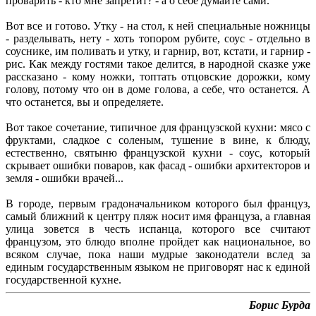
проварить - кто мне запретит? - а о себе думайте сами.
Вот все и готово. Утку - на стол, к ней специальные ножницы
- разделывать, нету - хоть топором рубите, соус - отдельно в
соуснике, им поливать и утку, и гарнир, вот, кстати, и гарнир -
рис. Как между гостями такое делится, в народной сказке уже
рассказано - кому ножки, топтать отцовские дорожки, кому
голову, потому что он в доме голова, а себе, что останется. А
что останется, вы и определяете.
Вот такое сочетание, типичное для французской кухни: мясо с
фруктами, сладкое с соленым, тушение в вине, к блюду,
естественно, святыню французской кухни - соус, который
скрывает ошибки поваров, как фасад - ошибки архитекторов и
земля - ошибки врачей...
В городе, первым градоначальником которого был француз,
самый ближний к центру пляж носит имя француза, а главная
улица зовется в честь испанца, которого все считают
французом, это блюдо вполне пройдет как национальное, во
всяком случае, пока наши мудрые законодатели вслед за
единым государственным языком не приговорят нас к единой
государственной кухне.
Борис Бурда