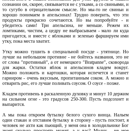
сознании он, скорее, связывается не с утками, а со свиньями, и
то сугубо в отрицательном смысле. Но мы-то не свиньи и
хорошо понимаем в апельсинах! Трудно поверить, что эти
продукты прекрасно сочетаются. Но вы попробуйте - и
убедитесь сами! Три апельсина, не меньше. Режем их
ломтиками, чистим, а цедру не выбрасываем - мало ли куда
пригодится, и вместе с яблоками и зеленью фаршируем ими
утку, пока места хватит.
Утку можно тушить в специальной посуде - утятнице. Но
лучше на небольшом противне - не бойтесь названия, это не
от слова "противный", а от немецкого "Bratpanne", сковорода
для жарки. Остатки яблок и апельсинов кладем вокруг.
Можно положить и картошки, которая испечется и станет
гарниром - очень вкусным, пропитанным соком. А можно и
отварить рис, его лучше поливать соусом. О соусе - позже.
Кладем противень в раскаленную духовку и минут 10 держим
на сильном огне - это градусов 250-300. Пусть подсохнет и
выпарится.
А мы пока откроем бутылку белого сухого винца. Нальем
один стакан и отставим бутылку в сторону - пусть постоит, я
человек не ахти как пьющий, у меня она в холодильнике Бог
знает сколько простоять может, а у вас? Молчу - не мое