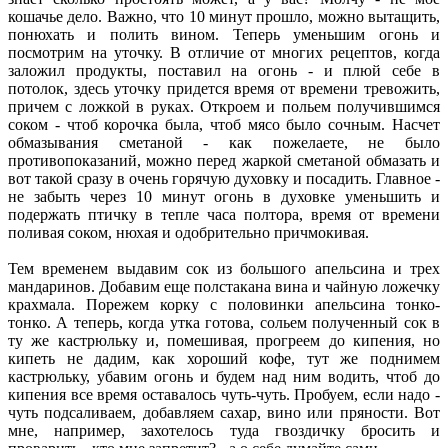
кошачье дело. Важно, что 10 минут прошло, можно вытащить,
понюхать и полить вином. Теперь уменьшим огонь и
посмотрим на уточку. В отличие от многих рецептов, когда
заложил продукты, поставил на огонь - и плюй себе в
потолок, здесь уточку придется время от времени тревожить,
причем с ложкой в руках. Откроем и польем получившимся
соком - чтоб корочка была, чтоб мясо было сочным. Насчет
обмазывания сметаной - как пожелаете, не было
противопоказаний, можно перед жаркой сметаной обмазать и
вот такой сразу в очень горячую духовку и посадить. Главное -
не забыть через 10 минут огонь в духовке уменьшить и
подержать птичку в тепле часа полтора, время от времени
поливая соком, нюхая и одобрительно причмокивая.
Тем временем выдавим сок из большого апельсина и трех
мандаринов. Добавим еще полстакана вина и чайную ложечку
крахмала. Порежем корку с половинки апельсина тонко-
тонко. А теперь, когда утка готова, сольем полученный сок в
ту же кастрюльку и, помешивая, прогреем до кипения, но
кипеть не дадим, как хороший кофе, тут же поднимем
кастрюльку, убавим огонь и будем над ним водить, чтоб до
кипения все время оставалось чуть-чуть. Пробуем, если надо -
чуть подсаливаем, добавляем сахар, вино или пряности. Вот
мне, например, захотелось туда гвоздичку бросить и