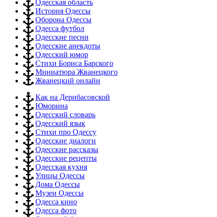
Одесская область
История Одессы
Оборона Одессы
Одесса футбол
Одесские песни
Одесские анекдоты
Одесский юмор
Стихи Бориса Барского
Миниатюра Жванецкого
Жванецкий онлайн
Как на Дерибасовской
Юморина
Одесский словарь
Одесский язык
Стихи про Одессу
Одесские диалоги
Одесские рассказы
Одесские рецепты
Одесская кухня
Улицы Одессы
Дома Одессы
Музеи Одессы
Одесса кино
Одесса фото