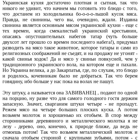
Украинская кухня достаточно плотная и сытная, так что
никого не удивит, что начнем мы готовить это блюдо с того,
что достанем из холодильника бо-о-о-о-льшой кусок мяса.
Правда, не свинины, чего вы, очевидно, ждали. Издавна
свинина является основным мясом украинской кухни - еще с
тех времен, когда смекалистый украинский крестьянин,
опасаясь опустошительных набегов татар (чуть больше
двухсот лет прошло со времен последнего набега!), придумал
разводить на мясо такое животное, которое татары и сами из
религиозных соображений не съедят, и на продажу не угонят -
какой свинья ходок! Да и мясо у свиньи повкусней, чем у
традиционного украинского вола, на котором еще и пахали.
Но Украина велика, а до Закарпатья, где, по слухам, это блюдо
и родилось, кочевникам было не добраться. Так что берем
говядину, ибо больше у нас пока на волах не пашут.
Эту штуку, а называется она ЗАВИВАНЕЦ , подают по одной
на порцию, ну разве что для самого голодного гостя держим
запасную. Значит, сварганим штуки четыре - не пропадут.
Режем мясо на четыре больших плоских куска. А потом
возьмем молоток и хорошенько их отобьем. В спор между
сторонниками деревянного и металлического молотка я не
лезу - дерево, оно, конечно, к природе ближе, да ведь не
отмоешь потом! Так что возьмем металлический молоток и
сначала отобьем стороной с крупными зубьями, потом - с