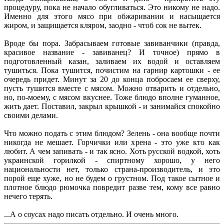
процедуру, пока не начало обугливаться. Это никому не надо.
Именно для этого мясо при обжаривании и насыщается
жиром, и защищается кляром, заодно - чтоб сок не вытек.
Вроде бы пора. Забрасываем готовые завиванчики (правда,
красивое название - завиванец? И точное) прямо в
подготовленный казан, заливаем их водой и оставляем
тушиться. Пока тушится, почистим на гарнир картошки - ее
очередь придет. Минут за 20 до конца побросаем ее сверху,
пусть тушится вместе с мясом. Можно отварить и отдельно,
но, по-моему, с мясом вкуснее. Тоже блюдо вполне гуманное,
жить дает. Поставил, закрыл крышкой - и занимайся спокойно
своими делами.
Что можно подать с этим блюдом? Зелень - она вообще почти
никогда не мешает. Горчички или хрена - это уже кто как
любит. А чем запивать - и так ясно. Хоть русской водкой, хоть
украинской горилкой - спиртному хорошо, у него
национальности нет, только страна-производитель, и это
порой еще хуже, но не будем о грустном. Под такое сытное и
плотное блюдо рюмочка повредит разве тем, кому все равно
нечего терять.
...А о соусах надо писать отдельно. И очень много.