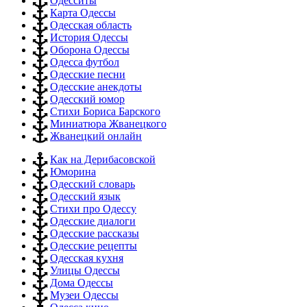
Одесситы
Карта Одессы
Одесская область
История Одессы
Оборона Одессы
Одесса футбол
Одесские песни
Одесские анекдоты
Одесский юмор
Стихи Бориса Барского
Миниатюра Жванецкого
Жванецкий онлайн
Как на Дерибасовской
Юморина
Одесский словарь
Одесский язык
Стихи про Одессу
Одесские диалоги
Одесские рассказы
Одесские рецепты
Одесская кухня
Улицы Одессы
Дома Одессы
Музеи Одессы