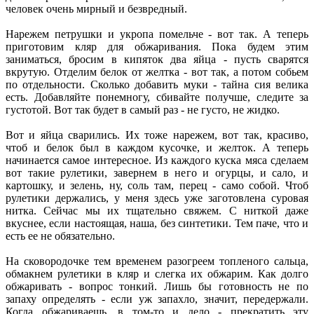
человек очень мирный и безвредный.
Нарежем петрушки и укропа помельче - вот так. А теперь
приготовим кляр для обжаривания. Пока будем этим
заниматься, бросим в кипяток два яйца - пусть сварятся
вкрутую. Отделим белок от желтка - вот так, а потом собьем
по отдельности. Сколько добавить муки - тайна сия велика
есть. Добавляйте понемногу, сбивайте получше, следите за
густотой. Вот так будет в самый раз - не густо, не жидко.
Вот и яйца сварились. Их тоже нарежем, вот так, красиво,
чтоб и белок был в каждом кусочке, и желток. А теперь
начинается самое интересное. Из каждого куска мяса сделаем
вот такие рулетики, завернем в него и огурцы, и сало, и
картошку, и зелень, ну, соль там, перец - само собой. Чтоб
рулетики держались, у меня здесь уже заготовлена суровая
нитка. Сейчас мы их тщательно свяжем. С ниткой даже
вкуснее, если настоящая, наша, без синтетики. Тем паче, что и
есть ее не обязательно.
На сковородочке тем временем разогреем топленого сальца,
обмакнем рулетики в кляр и слегка их обжарим. Как долго
обжаривать - вопрос тонкий. Лишь бы готовность не по
запаху определять - если уж запахло, значит, передержали.
Когда обжариваешь, в том-то и дело - прекратить эту