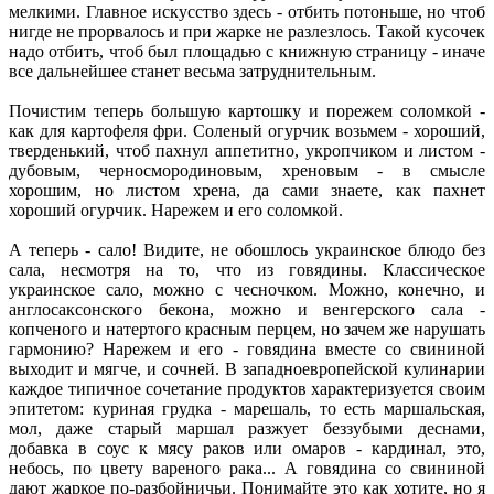
мелкими. Главное искусство здесь - отбить потоньше, но чтоб
нигде не прорвалось и при жарке не разлезлось. Такой кусочек
надо отбить, чтоб был площадью с книжную страницу - иначе
все дальнейшее станет весьма затруднительным.
Почистим теперь большую картошку и порежем соломкой -
как для картофеля фри. Соленый огурчик возьмем - хороший,
тверденький, чтоб пахнул аппетитно, укропчиком и листом -
дубовым, черносмородиновым, хреновым - в смысле
хорошим, но листом хрена, да сами знаете, как пахнет
хороший огурчик. Нарежем и его соломкой.
А теперь - сало! Видите, не обошлось украинское блюдо без
сала, несмотря на то, что из говядины. Классическое
украинское сало, можно с чесночком. Можно, конечно, и
англосаксонского бекона, можно и венгерского сала -
копченого и натертого красным перцем, но зачем же нарушать
гармонию? Нарежем и его - говядина вместе со свининой
выходит и мягче, и сочней. В западноевропейской кулинарии
каждое типичное сочетание продуктов характеризуется своим
эпитетом: куриная грудка - марешаль, то есть маршальская,
мол, даже старый маршал разжует беззубыми деснами,
добавка в соус к мясу раков или омаров - кардинал, это,
небось, по цвету вареного рака... А говядина со свининой
дают жаркое по-разбойничьи. Понимайте это как хотите, но я