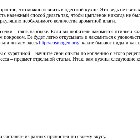
ростое, что можно освоить в одесской кухне. Это ведь не свиная
Есть надежный способ делать так, чтобы цыпленок никогда не бы
иркуляцию необходимого количества ароматной влаги.
сочки – таять на языке. Если вы любитель лакомится птичьей ко
 покровом. Ее будет легко откусывать и лакомиться с удовольст
льни читаем здесь
http://cosmogen.org/
, какие бывают виды и как 
оды с курятиной – начните свои опыты по копчению с этого реце
цесса – предмет отдельной статьи. Итак, вам нужны следующие 
 составьте из разных пряностей по своему вкусу.