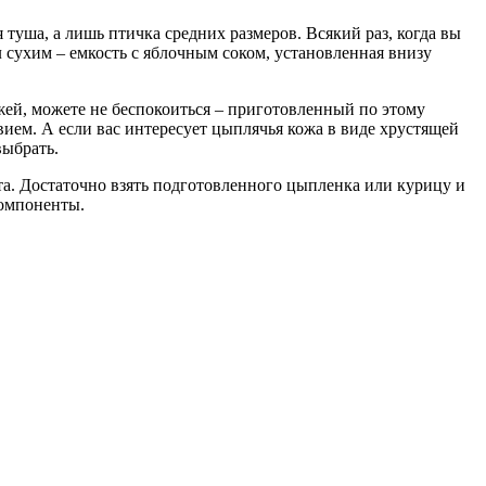
 туша, а лишь птичка средних размеров. Всякий раз, когда вы
л сухим – емкость с яблочным соком, установленная внизу
жей, можете не беспокоиться – приготовленный по этому
вием. А если вас интересует цыплячья кожа в виде хрустящей
выбрать.
пта. Достаточно взять подготовленного цыпленка или курицу и
компоненты.