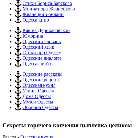
Стихи Бориса Барского
Миниатюра Жванецкого
Жванецкий онлайн
Одесса кино
Как на Дерибасовской
Юморина
Одесский словарь
Одесский язык
Стихи про Одессу
Одесские диалоги
Одесса футбол
Одесские рассказы
Одесские рецепты
Одесская кухня
Улицы Одессы
Дома Одессы
Музеи Одессы
Оборона Одессы
Секреты горячего копчения цыпленка целиком
Раздел -
Одесская кухня