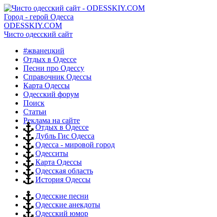
Город - герой Одесса
ODESSKIY.COM
Чисто одесский сайт
#жванецкий
Отдых в Одессе
Песни про Одессу
Справочник Одессы
Карта Одессы
Одесский форум
Поиск
Статьи
Реклама на сайте
Отдых в Одессе
Дубль Гис Одесса
Одесса - мировой город
Одесситы
Карта Одессы
Одесская область
История Одессы
Одесские песни
Одесские анекдоты
Одесский юмор