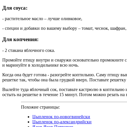
Для соуса:
- растительное масло – лучше оливковое,
- специи и добавки по вашему выбору – томат, чеснок, шафран,
Для копчения:
- 2 стакана яблочного сока.
Промойте птицу внутри и снаружи основательно промокните с
и маринуйте в холодильнике всю ночь.
Когда она будет готова - разогрейте коптильню. Саму птицу 
решетке так, чтобы она была грудкой вверх. Поставьте решет
Вылейте туда яблочный сок, поставьте кастрюлю в коптильню и 
остыть на решетке в течение 15 минут. Потом можно резать на
Похожие страницы:
Цыпленок по-новогвинейски
Цыпленок по-александрийски
Ядов Яков Петрович