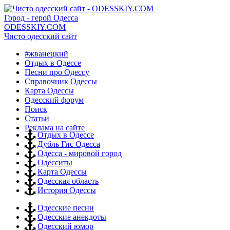
Город - герой Одесса
ODESSKIY.COM
Чисто одесский сайт
#жванецкий
Отдых в Одессе
Песни про Одессу
Справочник Одессы
Карта Одессы
Одесский форум
Поиск
Статьи
Реклама на сайте
Отдых в Одессе
Дубль Гис Одесса
Одесса - мировой город
Одесситы
Карта Одессы
Одесская область
История Одессы
Одесские песни
Одесские анекдоты
Одесский юмор