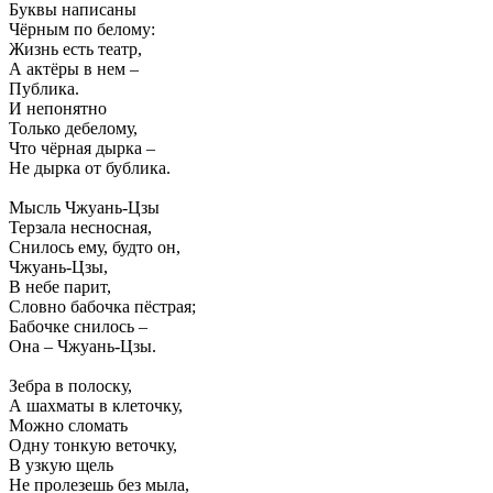
Буквы написаны
Чёрным по белому:
Жизнь есть театр,
А актёры в нем –
Публика.
И непонятно
Только дебелому,
Что чёрная дырка –
Не дырка от бублика.
Мысль Чжуань-Цзы
Терзала несносная,
Снилось ему, будто он,
Чжуань-Цзы,
В небе парит,
Словно бабочка пёстрая;
Бабочке снилось –
Она – Чжуань-Цзы.
Зебра в полоску,
А шахматы в клеточку,
Можно сломать
Одну тонкую веточку,
В узкую щель
Не пролезешь без мыла,