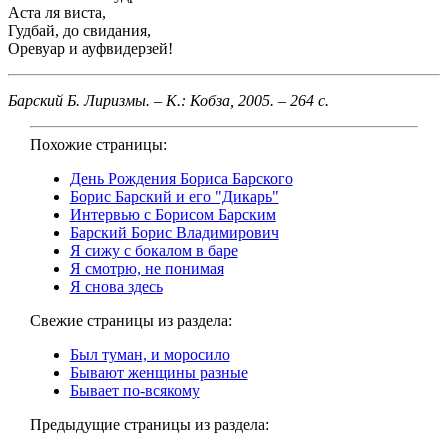
Аста ля виста,
Гудбай, до свидания,
Оревуар и ауфвидерзей!
Барский Б. Лиризмы. – К.: Кобза, 2005. – 264 с.
Похожие страницы:
День Рождения Бориса Барского
Борис Барский и его "Дикарь"
Интервью с Борисом Барским
Барский Борис Владимирович
Я сижу с бокалом в баре
Я смотрю, не понимая
Я снова здесь
Свежие страницы из раздела:
Был туман, и моросило
Бывают женщины разные
Бывает по-всякому
Предыдущие страницы из раздела: