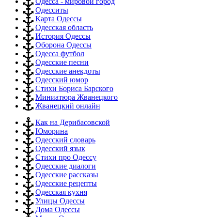
Одесса - мировой город
Одесситы
Карта Одессы
Одесская область
История Одессы
Оборона Одессы
Одесса футбол
Одесские песни
Одесские анекдоты
Одесский юмор
Стихи Бориса Барского
Миниатюра Жванецкого
Жванецкий онлайн
Как на Дерибасовской
Юморина
Одесский словарь
Одесский язык
Стихи про Одессу
Одесские диалоги
Одесские рассказы
Одесские рецепты
Одесская кухня
Улицы Одессы
Дома Одессы