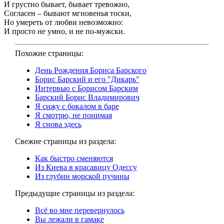
И грустно бывает, бывает тревожно,
Согласен – бывают мгновенья тоски,
Но умереть от любви невозможно:
И просто не умно, и не по-мужски.
Похожие страницы:
День Рождения Бориса Барского
Борис Барский и его "Дикарь"
Интервью с Борисом Барским
Барский Борис Владимирович
Я сижу с бокалом в баре
Я смотрю, не понимая
Я снова здесь
Свежие страницы из раздела:
Как быстро сменяются
Из Киева в красавицу Одессу
Из глубин морской пучины
Предыдущие страницы из раздела:
Всё во мне перевернулось
Вы лежали в гамаке