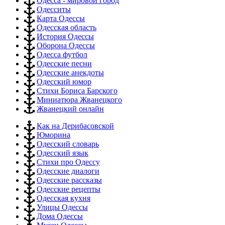
Одесса - мировой город
Одесситы
Карта Одессы
Одесская область
История Одессы
Оборона Одессы
Одесса футбол
Одесские песни
Одесские анекдоты
Одесский юмор
Стихи Бориса Барского
Миниатюра Жванецкого
Жванецкий онлайн
Как на Дерибасовской
Юморина
Одесский словарь
Одесский язык
Стихи про Одессу
Одесские диалоги
Одесские рассказы
Одесские рецепты
Одесская кухня
Улицы Одессы
Дома Одессы