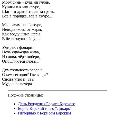
Моря синь – куда ни глянь,
Курица в клавиатуре,
Шаг – и дрянь зашла за грань:
Все в порядке, все в ажуре...
Мы висим на абажуре,
Неподвижны от жары,
Как воздушные шары
В безвоздушной ауре.
Умирают фонари,
Ночь едва-едва жива,
И слова, чёрт побери,
Опошляются слова...
Думательность головы:
С кем сегодня? Где вчера?
Снова утро и, увы,
Мудренее вечера...
Похожие страницы:
День Рождения Бориса Барского
Борис Барский и его "Дикарь"
Интервью с Борисом Барским