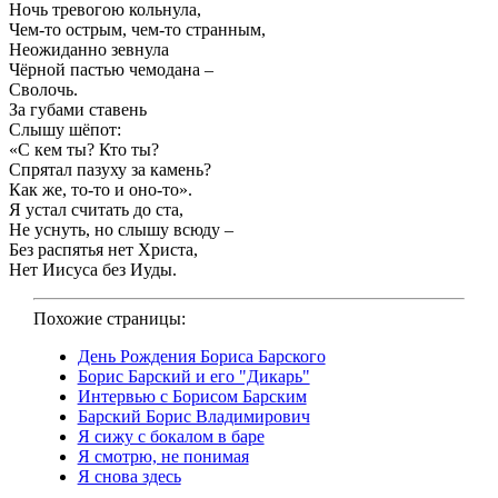
Ночь тревогою кольнула,
Чем-то острым, чем-то странным,
Неожиданно зевнула
Чёрной пастью чемодана –
Сволочь.
За губами ставень
Слышу шёпот:
«С кем ты? Кто ты?
Спрятал пазуху за камень?
Как же, то-то и оно-то».
Я устал считать до ста,
Не уснуть, но слышу всюду –
Без распятья нет Христа,
Нет Иисуса без Иуды.
Похожие страницы:
День Рождения Бориса Барского
Борис Барский и его "Дикарь"
Интервью с Борисом Барским
Барский Борис Владимирович
Я сижу с бокалом в баре
Я смотрю, не понимая
Я снова здесь