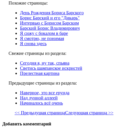
Похожие страницы:
День Рождения Бориса Барского
Борис Барский и его "Дикарь"
Интервью с Борисом Барским
Барский Борис Владимирович
Я сижу с бокалом в баре
Я смотрю, не понимая
Я снова здесь
Свежие страницы из раздела:
Сегодня я, ну так, спьяна
Светись шампанское искристей
Прелестная картина
Предыдущие страницы из раздела:
Наверное, это все ерунда
Над лунной аллеей
Начиналось всё очень
<< Предыдущая страница
Следующая страница >>
Добавить комментарий