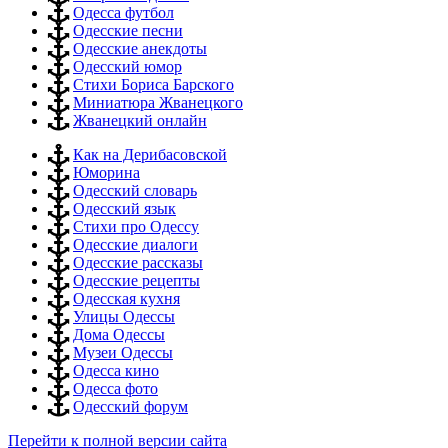
Одесса футбол
Одесские песни
Одесские анекдоты
Одесский юмор
Стихи Бориса Барского
Миниатюра Жванецкого
Жванецкий онлайн
Как на Дерибасовской
Юморина
Одесский словарь
Одесский язык
Стихи про Одессу
Одесские диалоги
Одесские рассказы
Одесские рецепты
Одесская кухня
Улицы Одессы
Дома Одессы
Музеи Одессы
Одесса кино
Одесса фото
Одесский форум
Перейти к полной версии сайта