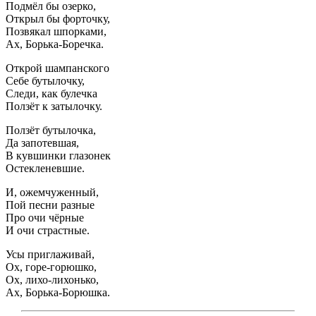
Подмёл бы озерко,
Открыл бы форточку,
Позвякал шпорками,
Ах, Борька-Боречка.
Открой шампанского
Себе бутылочку,
Следи, как булечка
Ползёт к затылочку.
Ползёт бутылочка,
Да запотевшая,
В кувшинки глазонек
Остекленевшие.
И, ожемчуженный,
Пой песни разные
Про очи чёрные
И очи страстные.
Усы приглаживай,
Ох, горе-горюшко,
Ох, лихо-лихонько,
Ах, Борька-Борюшка.