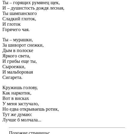
Ты – горящих румянец щек,
И – душистость дождя лесная,
Ты шампанского
Сладкий глоток,
И глоток
Горячего чая.
Ты – мурашки,
За шиворот снежки,
Дым в полоске
Яркого света,
И грибы еще ты,
Сыроежки,
И мальборовая
Сигарета.
Кружишь голову,
Как наркотик,
Вот в висках
У меня застучало,
Но едва открываешь ротик,
Тут же думаю:
Лучше б молчала...
Похожие страницы: