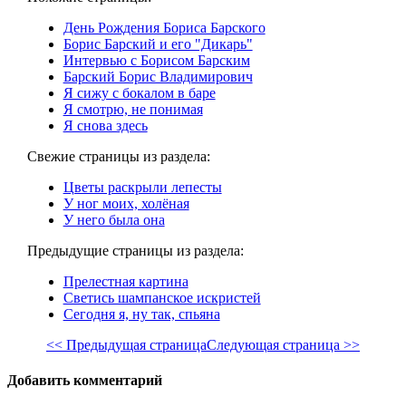
День Рождения Бориса Барского
Борис Барский и его "Дикарь"
Интервью с Борисом Барским
Барский Борис Владимирович
Я сижу с бокалом в баре
Я смотрю, не понимая
Я снова здесь
Свежие страницы из раздела:
Цветы раскрыли лепесты
У ног моих, холёная
У него была она
Предыдущие страницы из раздела:
Прелестная картина
Светись шампанское искристей
Сегодня я, ну так, спьяна
<< Предыдущая страница
Следующая страница >>
Добавить комментарий