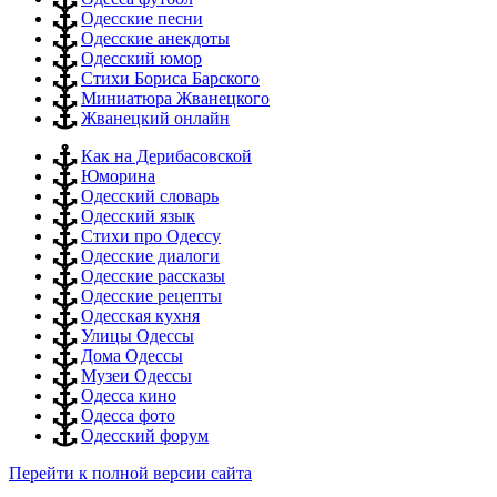
Одесские песни
Одесские анекдоты
Одесский юмор
Стихи Бориса Барского
Миниатюра Жванецкого
Жванецкий онлайн
Как на Дерибасовской
Юморина
Одесский словарь
Одесский язык
Стихи про Одессу
Одесские диалоги
Одесские рассказы
Одесские рецепты
Одесская кухня
Улицы Одессы
Дома Одессы
Музеи Одессы
Одесса кино
Одесса фото
Одесский форум
Перейти к полной версии сайта