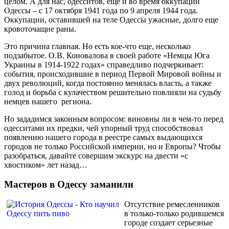
целом. А для нас, одесситов, еще и во время оккупации
Одессы – с 17 октября 1941 года по 9 апреля 1944 года.
Оккупации, оставившей на теле Одессы ужасные, долго еще
кровоточащие раны.
Это причина главная. Но есть кое-что еще, несколько
подзабытое. О.В. Коновалова в своей работе «Немцы Юга
Украины в 1914-1922 годах» справедливо подчеркивает:
события, происходившие в период Первой Мировой войны и
двух революций, когда постоянно менялась власть, а также
голод и борьба с кулачеством решительно повлияли на судьбу
немцев нашего региона.
Но зададимся законным вопросом: виновны ли в чем-то перед
одесситами их предки, чей упорный труд способствовал
появлению нашего города в реестре самых выдающихся
городов не только Российской империи, но и Европы? Чтобы
разобраться, давайте совершим экскурс на двести «с
хвостиком» лет назад…
Мастеров в Одессу заманили
Отсутствие ремесленников
в только-только родившемся
городе создает серьезные