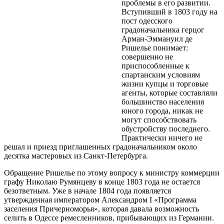
проблемы в его развитии.
Вступивший в 1803 году на
пост одесского
градоначальника герцог
Арман-Эммануил де
Ришелье понимает:
совершенно не
приспособленные к
спартанским условиям
жизни купцы и торговые
агенты, которые составляли
большинство населения
юного города, никак не
могут способствовать
обустройству последнего.
Практически ничего не
решал и приезд приглашенных градоначальником около
десятка мастеровых из Санкт-Петербурга.
Обращение Ришелье по этому вопросу к министру коммерции
графу Николаю Румянцеву в конце 1803 года не остается
безответным. Уже в начале 1804 года появляется
утвержденная императором Александром I «Программа
заселения Причерноморья», которая давала возможность
селить в Одессе ремесленников, прибывающих из Германии.