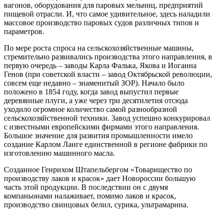
вагонов, оборудования для паровых мельниц, предприятий
пищевой отрасли. И, что самое удивительное, здесь наладили
массовое производство паровых судов различных типов и
параметров.
По мере роста спроса на сельскохозяйственные машины,
стремительно развивались производства этого направления, в
первую очередь – заводы Карла Фалька, Якова и Иоганна
Генов (при советской власти – завод Октябрьской революции,
совсем еще недавно – знаменитый ЗОР). Начало было
положено в 1854 году, когда завод выпустил первые
деревянные плуги, а уже через три десятилетия отсюда
уходило огромное количество самой разнообразной
сельскохозяйственной техники. Завод успешно конкурировал
с известными европейскими фирмами этого направления.
Большое значение для развития промышленности имело
создание Карлом Ланге единственной в регионе фабрики по
изготовлению машинного масла.
Созданное Генрихом Штапельбергом «Товарищество по
производству лаков и красок» дает Новороссии большую
часть этой продукции. В последствии он с двумя
компаньонами налаживает, помимо лаков и красок,
производство свинцовых белил, сурика, ультрамарина.