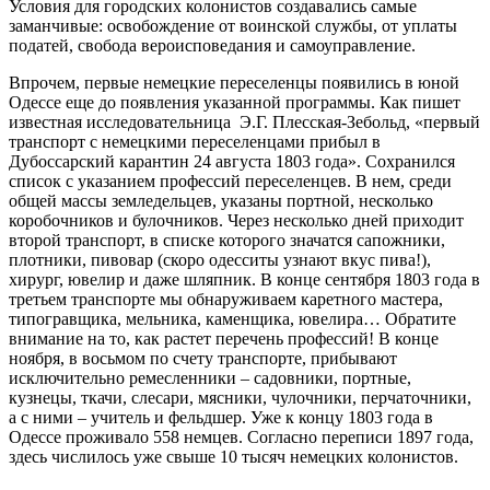
Условия для городских колонистов создавались самые
заманчивые: освобождение от воинской службы, от уплаты
податей, свобода вероисповедания и самоуправление.
Впрочем, первые немецкие переселенцы появились в юной
Одессе еще до появления указанной программы. Как пишет
известная исследовательница Э.Г. Плесская-Зебольд, «первый
транспорт с немецкими переселенцами прибыл в
Дубоссарский карантин 24 августа 1803 года». Сохранился
список с указанием профессий переселенцев. В нем, среди
общей массы земледельцев, указаны портной, несколько
коробочников и булочников. Через несколько дней приходит
второй транспорт, в списке которого значатся сапожники,
плотники, пивовар (скоро одесситы узнают вкус пива!),
хирург, ювелир и даже шляпник. В конце сентября 1803 года в
третьем транспорте мы обнаруживаем каретного мастера,
типогравщика, мельника, каменщика, ювелира… Обратите
внимание на то, как растет перечень профессий! В конце
ноября, в восьмом по счету транспорте, прибывают
исключительно ремесленники – садовники, портные,
кузнецы, ткачи, слесари, мясники, чулочники, перчаточники,
а с ними – учитель и фельдшер. Уже к концу 1803 года в
Одессе проживало 558 немцев. Согласно переписи 1897 года,
здесь числилось уже свыше 10 тысяч немецких колонистов.