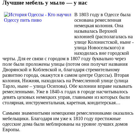
Лучшие мебель у мыло — у нас
В 1803 году в Одессе была
основана ремесленная
немецкая колония. Она
называлась Верхней
колонией (располагалась на
улице Колонистской, ныне -
улица Новосельского) и
находилась вне городской
черты. Для ее связи с городом в 1807 году буквально через
поле были проложены улицы (потом они получат названия
Дворянской и Коблевской и, благодаря стремительному
развитию города, окажутся в самом центре Одессы). Вторая
колония, Нижняя, находилась на Ремесленной улице (улица
Тарло, ныне – улица Осипова). Обе колонии вправе называть
ремесленными. Уже в 1840-х годах в городе насчитывалось
девять цеховых немецких управ, главными из которых были
столярная, инструментальная, каретная, кондитерская…
Самыми знаменитыми немецкими ремесленниками оказались
мебельщики. Благодаря им уже к 1810 году престижные
одесские дома были меблированы на уровне лучших домов
Европы.