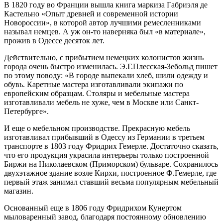
В 1820 году во Франции вышла книга маркиза Габриэля де
Кастельно «Опыт древней и современной истории
Новороссии», в которой автор лучшими ремесленниками
называл немцев. А уж он-то наверняка был «в материале»,
прожив в Одессе десяток лет.
Действительно, с прибытием немецких колонистов жизнь
города очень быстро изменилась. Э.Г.Плесская-Зебольд пишет
по этому поводу: «В городе выпекали хлеб, шили одежду и
обувь. Каретные мастера изготавливали экипажи по
европейским образцам. Столяры и мебельные мастера
изготавливали мебель не хуже, чем в Москве или Санкт-
Петербурге».
И еще о мебельном производстве. Прекрасную мебель
изготавливал прибывший в Одессу из Германии в третьем
транспорте в 1803 году Фридрих Гемерле. Достаточно сказать,
что его продукция украсила интерьеры только построенной
Биржи на Николаевском (Приморском) бульваре. Сохранилось
двухэтажное здание возле Кирхи, построенное Ф.Гемерле, где
первый этаж занимал ставший весьма популярным мебельный
магазин.
Основанный еще в 1806 году Фридрихом Кунертом
мыловаренный завод, благодаря постоянному обновлению