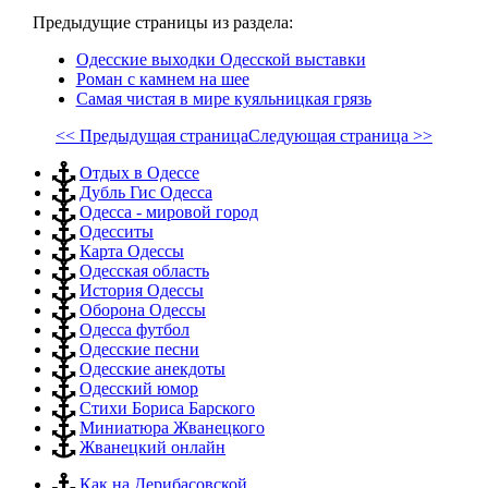
Предыдущие страницы из раздела:
Одесские выходки Одесской выставки
Роман с камнем на шее
Самая чистая в мире куяльницкая грязь
<< Предыдущая страница
Следующая страница >>
Отдых в Одессе
Дубль Гис Одесса
Одесса - мировой город
Одесситы
Карта Одессы
Одесская область
История Одессы
Оборона Одессы
Одесса футбол
Одесские песни
Одесские анекдоты
Одесский юмор
Стихи Бориса Барского
Миниатюра Жванецкого
Жванецкий онлайн
Как на Дерибасовской