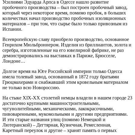
Усилиями Эдуарда Арпса в Одессе нашло развитие
пробочного производства – был построен пробочный завод,
который через некоторое время, помимо пробок, в больших
количествах начал производство пробочных изоляционных
материалов – при том, что сырье было только привозным из
Испании.
Всеевропейскую славу приобрело производство, основанное
Генрихом Мюльброннером. Изделия из бриллиантов, золота и
серебра, изготовленные на его ювелирной фабрике, не раз
демонстрировались на выставках в Париже, Брюсселе,
Лондоне…
Долгое время на Юге Российской империи только Одесса
имела толевый завод, основанный в 1872 году братьями
Грюцмахерами и снабжавший этим кровельным материалом
не только всю Новороссию.
На стыке XIX-ХХ столетий немцы владели в нашем городе 23
достаточно крупными машиностроительными,
чугунолитейными, механическими, лакокрасочными,
пивоваренными, мукомольными и другими предприятиями.
И эти старые названия улиц (помимо Немецкой и
Лютеранской) – Дегтярная, Кузнечная, Ремесленная,
Каретный переулок и другие – хранят память о первых