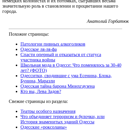
немецких колонистах и их потомках, сыгравших весьма
значительную роль в становлении и процветании нашего
города.
Анатолий Горбатюк
Похожие страницы:
Патологии пивных алкоголиков
Одесское ля-ля-фа
Спасти оперный и отказаться от статуса
участника войны
Школьная мода в Одессе: Что поменялось за 30-40
лет? (ФОТО)
Одесситки, сводившие с ума Есенина, Блока,
Бунина, Маразли
Одесская тайна барона Мюнхгаузена
Кто вы, Лева Задов?
Свежие страницы из раздела:
Театры особого назначения
Что объединяет терроризм и булочки, или
История знаменитых зданий Одессы
Одесские «роксоланы»