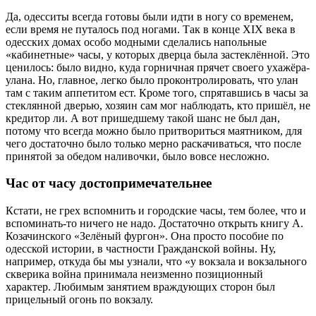
Да, одесситы всегда готовы были идти в ногу со временем,
если время не путалось под ногами. Так в конце ХІХ века в
одесских домах особо модными сделались напольные
«кабинетные» часы, у которых дверца была застеклённой. Это
ценилось: было видно, куда горничная прячет своего ухажёра-
улана. Но, главное, легко было проконтролировать, что улан
там с таким аппетитом ест. Кроме того, спрятавшись в часы за
стеклянной дверью, хозяин сам мог наблюдать, кто пришёл, не
кредитор ли. А вот пришедшему такой шанс не был дан,
потому что всегда можно было притвориться маятником, для
чего достаточно было только мерно раскачиваться, что после
принятой за обедом наливочки, было вовсе несложно.
Час от часу достопримечательнее
Кстати, не грех вспомнить и городские часы, тем более, что и
вспоминать-то ничего не надо. Достаточно открыть книгу А.
Козачинского «Зелёный фургон». Она просто пособие по
одесской истории, в частности Гражданской войны. Ну,
например, откуда бы мы узнали, что «у вокзала и вокзального
скверика война принимала неизменно позиционный
характер. Любимым занятием враждующих сторон был
прицельный огонь по вокзалу.