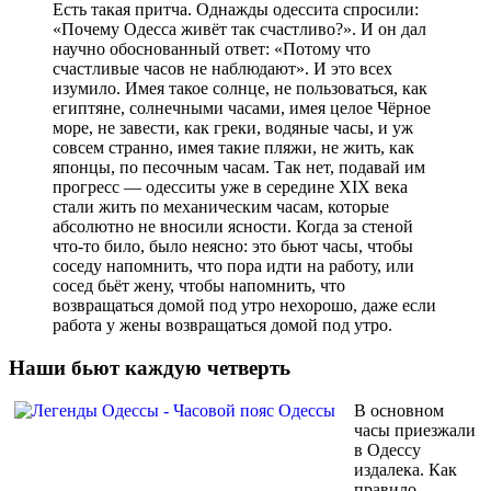
Есть такая притча. Однажды одессита спросили:
«Почему Одесса живёт так счастливо?». И он дал
научно обоснованный ответ: «Потому что
счастливые часов не наблюдают». И это всех
изумило. Имея такое солнце, не пользоваться, как
египтяне, солнечными часами, имея целое Чёрное
море, не завести, как греки, водяные часы, и уж
совсем странно, имея такие пляжи, не жить, как
японцы, по песочным часам. Так нет, подавай им
прогресс — одесситы уже в середине ХІХ века
стали жить по механическим часам, которые
абсолютно не вносили ясности. Когда за стеной
что-то било, было неясно: это бьют часы, чтобы
соседу напомнить, что пора идти на работу, или
сосед бьёт жену, чтобы напомнить, что
возвращаться домой под утро нехорошо, даже если
работа у жены возвращаться домой под утро.
Наши бьют каждую четверть
В основном
часы приезжали
в Одессу
издалека. Как
правило,