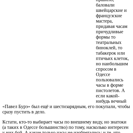
баловали
швейцарские и
французские
мастера,
придавая часам
причудливые
формы то
театральных
биноклей, то
табакерок или
птичьих клеток,
но наибольшим
спросом в
Одессе
пользовались
часы в форме
пистолетов. А
если какой-
нибудь вечный
«Павел Бурэ» был ещё и шестизарядным, его покупали, чтобы
сразу пустить в дело.
Кстати, кто-то выбирает часы по внешнему виду, но знатоки
(а таких в Одессе большинство) по тому, насколько интересен
у них бой. А какие только часы не изобретались: и те, что