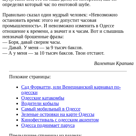
определял который час по енотовой шубе.
Правильно сказал один мудрый человек: «Невозможно
остановить время: этого не допустит часовая
промышленность». И невозможно изменить в Одессе
отношение к времени, а значит и к часам. Вот и слышишь
невзначай брошенные фразы:
— Боря, давай сверим часы.
— Давай. У меня — за 9 тысяч баксов.
— А у меня — за 10 тысяч баксов. Твои отстают.
Валентин Крапива
Похожие страницы:
Сад Форкатти, или Венецианский карнавал по-
одесски
Одесские катакомбы
Водители кобылы
Самый мобильный в Одессе
Зеленые островки на карте Одессы
Кинофестиваль с одесским акцентом
Одесса поднимает паруса
Предыдущие страницы из раздела: