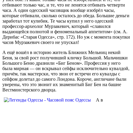
отбивают только час, и те, что не ленятся отбивать четверти
часа. А один одесский часовщик вообще изобрёл часы,
которые отбивали, сколько осталось до обеда. Большие деньги
заработал тот кулибик. Те часы купил у него одесский
профессор-археолог Мурзакевич, который «славился
выдающейся полнотой и феноменальный аппетитом» (см. А.
Дерибас «Старая Одесса», стр. 172). Но уж с момента покупки
часов Мурзакевич своего не упускал!
А ещё вошёл в историю житель Ближних Мельниц некий
Беня, за свой рост получивший кличку Большой. Мальчишки
Большого Беню дразнили «Биг Беном». Профессия у него
была мирная — он вскрывал сейфы исключительно кувалдой,
причём, так мастерски, что звон от встречи его кувалды с
сейфом долетал до самого Лондона. Короче, англичане были
уверены, что это звонит их знаменитый Биг Бен на башне
Вестминстерского дворца.
А в