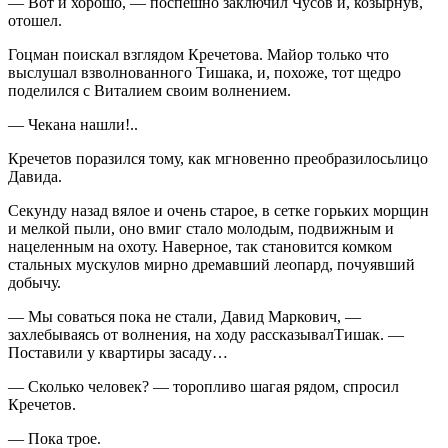
— Вот и хорошо, — поспешно заключил Чусов и, козырнув,
отошел.
Гоцман поискал взглядом Кречетова. Майор только что
выслушал взволнованного Тишака, и, похоже, тот щедро
поделился с Виталием своим волнением.
— Чекана нашли!..
Кречетов поразился тому, как мгновенно преобразилосьлицо
Давида.
Секунду назад вялое и очень старое, в сетке горьких морщин
и мелкой пыли, оно вмиг стало молодым, подвижным и
нацеленным на охоту. Наверное, так становится комком
стальных мускулов мирно дремавший леопард, почуявший
добычу.
— Мы соваться пока не стали, Давид Маркович, —
захлебываясь от волнения, на ходу рассказывалТишак. —
Поставили у квартиры засаду…
— Сколько человек? — торопливо шагая рядом, спросил
Кречетов.
— Пока трое.