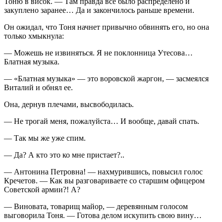
Тоню в висок. — Там правда все было распределено и
закуплено заранее… Да и закончилось раньше времени.
Он ожидал, что Тоня начнет привычно обвинять его, но она
только хмыкнула:
— Можешь не извиняться. Я не поклонница Утесова…
Блатная музыка.
— «Блатная музыка» — это воровской жаргон, — засмеялся
Виталий и обнял ее.
Она, дернув плечами, высвободилась.
— Не трогай меня, пожалуйста… И вообще, давай спать.
— Так мы же уже спим.
— Да? А кто это ко мне пристает?..
— Антонина Петровна! — нахмурившись, повысил голос
Кречетов. — Как вы разговариваете со старшим офицером
Советской армии?! А?
— Виновата, товарищ майор, — деревянным голосом
выговорила Тоня. — Готова делом искупить свою вину…