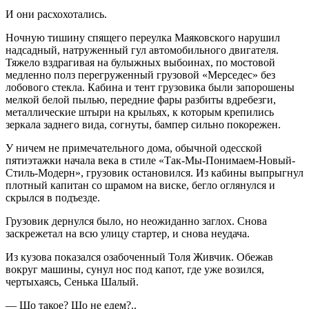
И они расхохотались.
Ночную тишину спящего переулка Маяковского нарушил
надсадный, натруженный гул автомобильного двигателя.
Тяжело вздрагивая на булыжных выбоинах, по мостовой
медленно полз перегруженный грузовой «Мерседес» без
лобового стекла. Кабина и тент грузовика были запорошены
мелкой белой пылью, передние фары разбиты вдребезги,
металлические штыри на крыльях, к которым крепились
зеркала заднего вида, согнуты, бампер сильно покорежен.
У ничем не примечательного дома, обычной одесской
пятиэтажки начала века в стиле «Так-Мы-Понимаем-Новый-
Стиль-Модерн», грузовик остановился. Из кабины выпрыгнул
плотный капитан со шрамом на виске, бегло оглянулся и
скрылся в подъезде.
Грузовик дернулся было, но неожиданно заглох. Снова
заскрежетал на всю улицу стартер, и снова неудача.
Из кузова показался озабоченный Толя Живчик. Обежав
вокруг машины, сунул нос под капот, где уже возился,
чертыхаясь, Сенька Шалый.
— Шо такое? Шо не едем?..