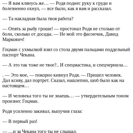
— Я вам клянусь же… — Родя поднес руку к груди и
болезненно охнул, — все было, как я вам и рассказал.
— Та накладная была твоя работа?
— Опять за рыбу гроши! — простонал Родя не столько от
боли, сколько от досады. — Не мой это фасончик, Давид
Маркович!
Гоцман с ухмылкой взял со стола двумя пальцами поддельный
паспорт Чекана.
— А это так тоже не твое?.. И спецмастика, и спецчернила…
. — Это мое, — покорно кивнул Родя. — Пришел человек.
Дал ксиву, дал портрет. Сказал, нашлепни, шоб было как на
настоящем…
— И человека того ты не знаешь… — утвердительным тоном
произнес Гоцман.
Родя усиленно закивал, выпучив глаза:
— В первый раз!
— …и за Чекана того ты не слышал.