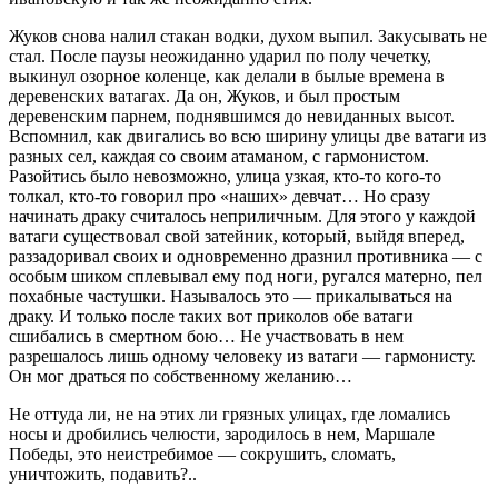
Жуков снова налил стакан водки, духом выпил. Закусывать не
стал. После паузы неожиданно ударил по полу чечетку,
выкинул озорное коленце, как делали в былые времена в
деревенских ватагах. Да он, Жуков, и был простым
деревенским парнем, поднявшимся до невиданных высот.
Вспомнил, как двигались во всю ширину улицы две ватаги из
разных сел, каждая со своим атаманом, с гармонистом.
Разойтись было невозможно, улица узкая, кто-то кого-то
толкал, кто-то говорил про «наших» девчат… Но сразу
начинать драку считалось неприличным. Для этого у каждой
ватаги существовал свой затейник, который, выйдя вперед,
раззадоривал своих и одновременно дразнил противника — с
особым шиком сплевывал ему под ноги, ругался матерно, пел
похабные частушки. Называлось это — прикалываться на
драку. И только после таких вот приколов обе ватаги
сшибались в смертном бою… Не участвовать в нем
разрешалось лишь одному человеку из ватаги — гармонисту.
Он мог драться по собственному желанию…
Не оттуда ли, не на этих ли грязных улицах, где ломались
носы и дробились челюсти, зародилось в нем, Маршале
Победы, это неистребимое — сокрушить, сломать,
уничтожить, подавить?..