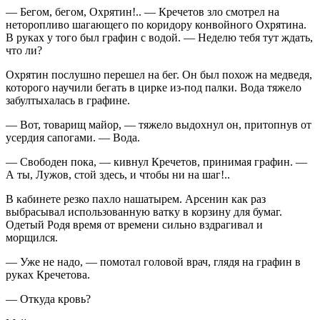
— Бегом, бегом, Охрятин!.. — Кречетов зло смотрел на
неторопливо шагающего по коридору конвойного Охрятина.
В руках у того был графин с водой. — Неделю тебя тут ждать,
что ли?
Охрятин послушно перешел на бег. Он был похож на медведя,
которого научили бегать в цирке из-под палки. Вода тяжело
забултыхалась в графине.
— Вот, товарищ майор, — тяжело выдохнул он, притопнув от
усердия сапогами. — Вода.
— Свободен пока, — кивнул Кречетов, принимая графин. —
А ты, Лужов, стой здесь, и чтобы ни на шаг!..
В кабинете резко пахло нашатырем. Арсенин как раз
выбрасывал использованную ватку в корзину для бумаг.
Одетый Родя время от времени сильно вздрагивал и
морщился.
— Уже не надо, — помотал головой врач, глядя на графин в
руках Кречетова.
— Откуда кровь?