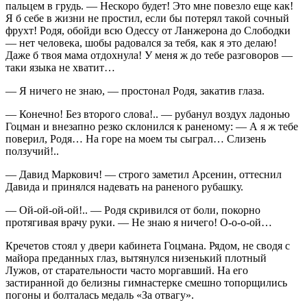
пальцем в грудь. — Нескоро будет! Это мне повезло еще как!
Я б себе в жизни не простил, если бы потерял такой сочный
фрухт! Родя, обойди всю Одессу от Ланжерона до Слободки
— нет человека, шобы радовался за тебя, как я это делаю!
Даже б твоя мама отдохнула! У меня ж до тебе разговоров —
таки языка не хватит…
— Я ничего не знаю, — простонал Родя, закатив глаза.
— Конечно! Без второго слова!.. — рубанул воздух ладонью
Гоцман и внезапно резко склонился к раненому: — А я ж тебе
поверил, Родя… На горе на моем ты сыграл… Слизень
ползучий!..
— Давид Маркович! — строго заметил Арсенин, оттеснил
Давида и принялся надевать на раненого рубашку.
— Ой-ой-ой-ой!.. — Родя скривился от боли, покорно
протягивая врачу руки. — Не знаю я ничего! О-о-о-ой…
Кречетов стоял у двери кабинета Гоцмана. Рядом, не сводя с
майора преданных глаз, вытянулся низенький плотный
Лужов, от старательности часто моргавший. На его
застиранной до белизны гимнастерке смешно топорщились
погоны и болталась медаль «За отвагу».