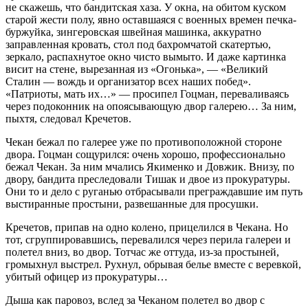
не скажешь, что бандитская хаза. У окна, на обитом куском
старой жести полу, явно оставшаяся с военных времен печка-
буржуйка, зингеровская швейная машинка, аккуратно
заправленная кровать, стол под бахромчатой скатертью,
зеркало, распахнутое окно чисто вымыто. И даже картинка
висит на стене, вырезанная из «Огонька», — «Великий
Сталин — вождь и организатор всех наших побед».
«Патриоты, мать их…» — просипел Гоцман, переваливаясь
через подоконник на опоясывающую двор галерею… За ним,
пыхтя, следовал Кречетов.
Чекан бежал по галерее уже по противоположной стороне
двора. Гоцман сощурился: очень хорошо, профессионально
бежал Чекан. За ним мчались Якименко и Довжик. Внизу, по
двору, бандита преследовали Тишак и двое из прокуратуры.
Они то и дело с руганью отбрасывали преграждавшие им путь
выстиранные простыни, развешанные для просушки.
Кречетов, припав на одно колено, прицелился в Чекана. Но
тот, сгруппировавшись, перевалился через перила галереи и
полетел вниз, во двор. Тотчас же оттуда, из-за простыней,
громыхнул выстрел. Рухнул, обрывая белье вместе с веревкой,
убитый офицер из прокуратуры…
Дыша как паровоз, вслед за Чеканом полетел во двор с