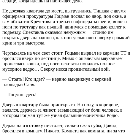
сердце, когда идешь на настоящее дело.
Не доезжая квартала до места, выгрузились. Тишака с двумя
офицерами прокуратуры Гоцман послал во двор, под окна, а
сам обхватил Кречетова и третьего офицера за шеи и, волоча
ноги по тротуару как пьяный, двинулся с помощью коллег к
подъезду. Спектакль оказался ненужным — стоило им
открыть дверь парадного, как они услышали наверху громкий
крик и три выстрела.
Чертыхаясь на чем свет стоит, Гоцман вырвал из кармана ТТ и
бросился вверх по лестнице. Мимо с ошалелым мяуканьем
пронеслась кошка, под ноги некстати попалось полное
мусорное ведро… Сверху несся пронзительный вой.
— Стоять! Кто идет? — нервно выкрикнул с верхней
площадки Саня.
— Гоцман здесь!
Дверь в квартиру была приоткрыта. На полу, в коридоре,
валялся, держась за живот, завывающий от боли человек, в
котором Гоцман тут же узнал фальшивомонетчика Родю.
Держа на изготовку пистолет, сильно сжав губы, Давид
бросился в комнату. Никого. Комната как комната, ни за что