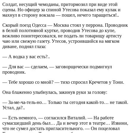
Солдат, несущий чемоданы, притормозил при виде этой
сцены. Но офицер за спиной Утесова показал ему кулак и
махнул в сторону вокзала — пошел, нечего таращиться!..
Скорый поезд Одесса — Москва стоял у перрона. Проводник
в белой полотняной куртке, проводив Утесова до купе,
вежливо поинтересовался, не подать ли товарищу артисту
чаю или свежую газету. Утесов, устроившийся на мягком
диване, поднял глаза:
— А водка у вас есть?..
— Для вас — сделаем, — заговорщически подмигнул
проводник.
— Тебе хорошо со мной? — тихо спросил Кречетов у Тони.
Она блаженно улыбнулась, закинув руки за голову:
— За-ме-ча-тель-но… Только ты сегодня какой-то… не такой.
Устал, да?..
— Есть немного, — согласился Виталий. — На работе
сумасшедший день был… Да и вечер этот в театре… Извини,
что не сумел достать пригласительного. — Он поцеловал