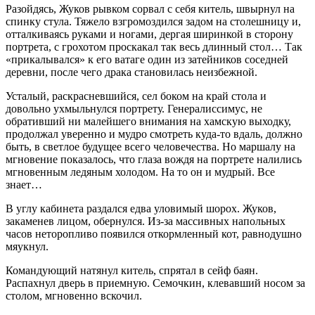
Разойдясь, Жуков рывком сорвал с себя китель, швырнул на
спинку стула. Тяжело взгромоздился задом на столешницу и,
отталкиваясь руками и ногами, дергая ширинкой в сторону
портрета, с грохотом проскакал так весь длинный стол… Так
«прикалывался» к его ватаге один из затейников соседней
деревни, после чего драка становилась неизбежной.
Усталый, раскрасневшийся, сел боком на край стола и
довольно ухмыльнулся портрету. Генералиссимус, не
обративший ни малейшего внимания на хамскую выходку,
продолжал уверенно и мудро смотреть куда-то вдаль, должно
быть, в светлое будущее всего человечества. Но маршалу на
мгновение показалось, что глаза вождя на портрете налились
мгновенным ледяным холодом. На то он и мудрый. Все
знает…
В углу кабинета раздался едва уловимый шорох. Жуков,
закаменев лицом, обернулся. Из-за массивных напольных
часов неторопливо появился откормленный кот, равнодушно
мяукнул.
Командующий натянул китель, спрятал в сейф баян.
Распахнул дверь в приемную. Семочкин, клевавший носом за
столом, мгновенно вскочил.