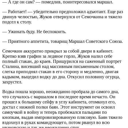
— А где он сам? — помедлив, поинтересовался маршал.
— Работает! — убедительно предположил адъютант. Еще раз
двинув челюстью, Жуков отвернулся от Семочкина и тяжело
подсел к столу.
— Ужинать буду. Не беспокоить.
— Приятного аппетита, товарищ Маршал Советского Союза.
Семочкин аккуратно прикрыл за собой двери в кабинет.
Крепко взяв графин за ледяное горло, Жуков налил себе
полный стакан, до краев. Прищурился на саженный портрет
Сталина, висевший над массивным письменным столом,
слегка приподнял стакан в его сторону и медленно, двигая
кадыком, выцедил водку до дна. Откусил половину огурца,
захрустел.
Водка пошла хорошо, неожиданно пробрала до самого дна,
что случалось с маршалом в последнее время нечасто. Он
прошел к большому сейфу в углу кабинета, отомкнул его,
достал с нижней полки баян. Этот инструмент он освоил
самоучкой в войну и теперь пробежался пальцами по
кнопкам, выдав импровизированную плясовую. Баян тяжело
вздохнул в руках командующего, потом рванул во всю
ивановскую и так же неожиданно стих.