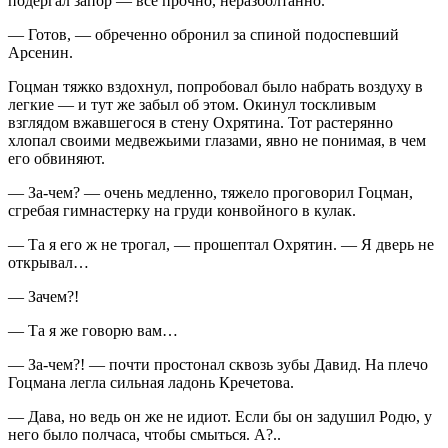
подергал запор — все прочно, неразболтанно.
— Готов, — обреченно обронил за спиной подоспевший
Арсенин.
Гоцман тяжко вздохнул, попробовал было набрать воздуху в
легкие — и тут же забыл об этом. Окинул тоскливым
взглядом вжавшегося в стену Охрятина. Тот растерянно
хлопал своими медвежьими глазами, явно не понимая, в чем
его обвиняют.
— За-чем? — очень медленно, тяжело проговорил Гоцман,
сгребая гимнастерку на груди конвойного в кулак.
— Та я его ж не трогал, — прошептал Охрятин. — Я дверь не
открывал…
— Зачем?!
— Та я же говорю вам…
— За-чем?! — почти простонал сквозь зубы Давид. На плечо
Гоцмана легла сильная ладонь Кречетова.
— Дава, но ведь он же не идиот. Если бы он задушил Родю, у
него было полчаса, чтобы смыться. А?..