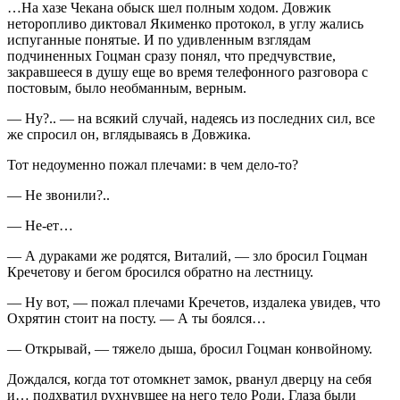
…На хазе Чекана обыск шел полным ходом. Довжик
неторопливо диктовал Якименко протокол, в углу жались
испуганные понятые. И по удивленным взглядам
подчиненных Гоцман сразу понял, что предчувствие,
закравшееся в душу еще во время телефонного разговора с
постовым, было необманным, верным.
— Ну?.. — на всякий случай, надеясь из последних сил, все
же спросил он, вглядываясь в Довжика.
Тот недоуменно пожал плечами: в чем дело-то?
— Не звонили?..
— Не-ет…
— А дураками же родятся, Виталий, — зло бросил Гоцман
Кречетову и бегом бросился обратно на лестницу.
— Ну вот, — пожал плечами Кречетов, издалека увидев, что
Охрятин стоит на посту. — А ты боялся…
— Открывай, — тяжело дыша, бросил Гоцман конвойному.
Дождался, когда тот отомкнет замок, рванул дверцу на себя
и… подхватил рухнувшее на него тело Роди. Глаза были