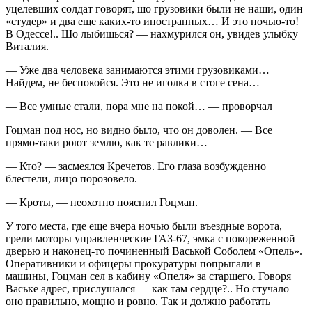
уцелевших солдат говорят, шо грузовики были не наши, один
«студер» и два еще каких-то иностранных… И это ночью-то!
В Одессе!.. Шо лыбишься? — нахмурился он, увидев улыбку
Виталия.
— Уже два человека занимаются этими грузовиками…
Найдем, не беспокойся. Это не иголка в стоге сена…
— Все умные стали, пора мне на покой… — проворчал
Гоцман под нос, но видно было, что он доволен. — Все
прямо-таки роют землю, как те равлики…
— Кто? — засмеялся Кречетов. Его глаза возбужденно
блестели, лицо порозовело.
— Кроты, — неохотно пояснил Гоцман.
У того места, где еще вчера ночью были въездные ворота,
грели моторы управленческие ГАЗ-67, эмка с покореженной
дверью и наконец-то починенный Васькой Соболем «Опель».
Оперативники и офицеры прокуратуры попрыгали в
машины, Гоцман сел в кабину «Опеля» за старшего. Говоря
Ваське адрес, прислушался — как там сердце?.. Но стучало
оно правильно, мощно и ровно. Так и должно работать