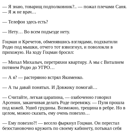
— Я знаю, товарищ подполковник?.. — пожал плечами Саня.
— Я ж не врач…
— Телефон здесь есть?
— Нету… Во всем подъезде нету.
Гоцман и Кречетов, обменявшись взглядами, подхватили
Родю под мышки, отчего тот взвизгнул, и поволокли в
прихожую. На ходу Гоцман бросил:
— Михал Михалыч, перетряхни квартиру. А мы с Виталием
потянем Родю до УГРО…
— А я? — растерянно встрял Якименко.
— А ты давай понятых. И Довжику помогай…
— Считайте, легкая царапина, — озабоченно говорил
Арсенин, заканчивая делать Роде перевязку. — Пуля прошла
под кожей. Ушиб грудины. Возможно, трещина в ребре. Но в
целом, можно сказать, ему очень повезло…
— Ему повезло?! — весело фыркнул Гоцман. Он перестал
безостановочно кружить по своему кабинету, потыкал себя