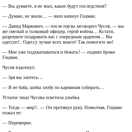
— Вы думаете, я не знал, какие будут последствия?
— Думаю, не знали… — вяло кивнул Гоцман.
— Давид Маркович, — после паузы заговорил Чусов, — вы
же смелый и толковый офицер, герой войны… Кстати,
разрешите поздравить вас с очередным орденом… Вы
одессит!.. Одессу лучше всех знаете! Так помогите же!
— Мне уже подхватываться и бежать? — поднял брови
Гоцман.
Чусов вздохнул:
— Зря вы злитесь…
— Я не баба, шобы злобу по карманам собирать…
Усталое лицо Чусова осветила улыбка.
— Тогда — мир?.. — Он протянул руку. Помолчав, Гоцман
пожал ее:
— Перемирие.