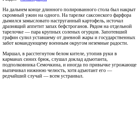
На дальнем конце длинного полированного стола был накрыт
скромный ужин на одного. На тарелке саксонского фарфора
дымился замысловато наструганный картофель, источал
дразнящий аппетит запах бефстроганов. Рядом на отдельной
тарелочке — пара крупных соленых огурцов. Запотевший
графин сулил уставшему от дневной жары и государственных
забот командующему военным округом неземные радости.
Маршал, в расстегнутом белом кителе, утопив руки в
карманах синих брюк, слушал доклад адъютанта,
подполковника Семочкина, и иногда по привычке угрожающе
выпячивал нижнюю челюсть, хотя адъютант его —
редчайший случай — всем устраивал.