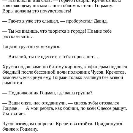
— Мы власть! Мы сила! — горячо говорил Кречетов вяло
ковыряющему носком сапога обломок стены Гоцману. —
Воры должны это почувствовать!
— Где-то я уже это слышал, — пробормотал Давид.
— Ты же видишь, что творится в городе! Не мне тебе
рассказывать…
Гоцман грустно усмехнулся:
— Виталий, ты не одессит, с тебя спроса нет…
Хрустя подошвами по битому кирпичу, к офицерам подошел
бледный после бессонной ночи полковник Чусов. Кречетов,
замолчав, козырнул ему, Гоцман только взглянул без всякой
симпатии.
— Подполковник Гоцман, где ваша группа?
— Ваши опять нас отодвинули, — сквозь зубы отозвался
Гоцман. — А мои ребята, как бобики, по всей Одессе.рыщут.
Им хватает.
Чусов взглядом попросил Кречетова отойти. Придвинулся
ближе к Гоцману.