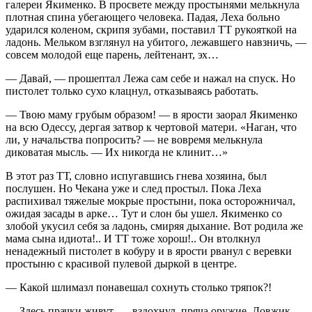
галереи Якименко. В просвете между простынями мелькнула
плотная спина убегающего человека. Падая, Леха больно
ударился коленом, скрипя зубами, поставил ТТ рукояткой на
ладонь. Мельком взглянул на убитого, лежавшего навзничь, —
совсем молодой еще парень, лейтенант, эх…
— Давай, — прошептал Лежа сам себе и нажал на спуск. Но
пистолет только сухо клацнул, отказываясь работать.
— Твою маму грубым образом! — в ярости заорал Якименко
на всю Одессу, дергая затвор к чертовой матери. «Наган, что
ли, у начальства попросить? — не вовремя мелькнула
диковатая мысль. — Их никогда не клинит…»
В этот раз ТТ, словно испугавшись гнева хозяина, был
послушен. Но Чекана уже и след простыл. Пока Леха
распихивал тяжелые мокрые простыни, пока осторожничал,
ожидая засады в арке… Тут и слон бы ушел. Якименко со
злобой укусил себя за ладонь, смиряя дыхание. Вот родила же
мама сына идиота!.. И ТТ тоже хорош!.. Он втолкнул
ненадежный пистолет в кобуру и в ярости рванул с веревки
простыню с красивой пулевой дыркой в центре.
— Какой шлимазл понавешал сохнуть столько тряпок?!
— Здесь прачки живут, — вздохнул, пряча оружие, Довжик.