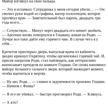
Майор взглянул на свои пальцы.
— Это я испачкал. Сотрудника у меня сегодня убили… — Он
смочил руки водой из графина, вытер полотенцем, которое
протянул врач. — Замечательный был парень, двадцать три
года всего…
— Сочувствую… Минут через двадцать его начнет знобить.
— Арсенин вновь повернулся к Гоцману, кивая на Родю. —
Лучше все-таки дайте ему горячего чаю. В случае чего я у
себя…
Кречетов приоткрыл дверь, выпуская врача из кабинета,
заодно крикнул Охрятину, чтобы организовал горячий чай. И,
присев напротив Роди, стал наблюдать, как нетерпеливо
выписывает кренделя по комнате Гоцман. Он снова напомнил
майору большого сильного зверя, который выжидает момент,
чтобы вцепиться в жертву.
— Ну шо, Родя… — словно в задумчивости произнес Гоцман.
— Начнем с Фимы?
— Я его не убивал, — быстро проговорил Родя. — Клянусь.
— А кто?