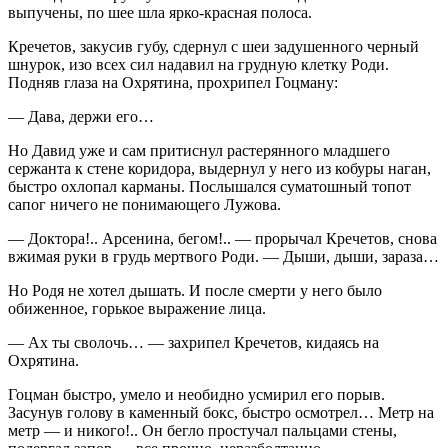
выпучены, по шее шла ярко-красная полоса.
Кречетов, закусив губу, сдернул с шеи задушенного черный
шнурок, изо всех сил надавил на грудную клетку Роди.
Подняв глаза на Охрятина, прохрипел Гоцману:
— Дава, держи его…
Но Давид уже и сам притиснул растерянного младшего
сержанта к стене коридора, выдернул у него из кобуры наган,
быстро охлопал карманы. Послышался суматошный топот
сапог ничего не понимающего Лужова.
— Доктора!.. Арсенина, бегом!.. — прорычал Кречетов, снова
вжимая руки в грудь мертвого Роди. — Дыши, дыши, зараза…
Но Родя не хотел дышать. И после смерти у него было
обиженное, горькое выражение лица.
— Ах ты сволочь… — захрипел Кречетов, кидаясь на
Охрятина.
Гоцман быстро, умело и необидно усмирил его порыв.
Засунув голову в каменный бокс, быстро осмотрел… Метр на
метр — и никого!.. Он бегло простучал пальцами стены,