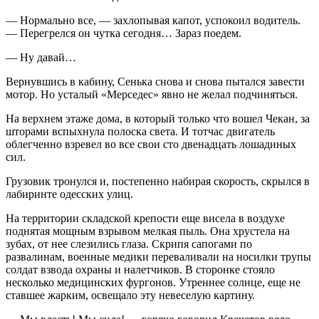
— Нормально все, — захлопывая капот, успокоил водитель.
— Перегрелся он чутка сегодня… Зараз поедем.
— Ну давай…
Вернувшись в кабину, Сенька снова и снова пытался завести
мотор. Но усталый «Мерседес» явно не желал подчиняться.
На верхнем этаже дома, в который только что вошел Чекан, за
шторами вспыхнула полоска света. И тотчас двигатель
облегченно взревел во все свои сто двенадцать лошадиных
сил.
Грузовик тронулся и, постепенно набирая скорость, скрылся в
лабиринте одесских улиц.
На территории складской крепости еще висела в воздухе
поднятая мощным взрывом мелкая пыль. Она хрустела на
зубах, от нее слезились глаза. Скрипя сапогами по
развалинам, военные медики переваливали на носилки трупы
солдат взвода охраны и налетчиков. В сторонке стояло
несколько медицинских фургонов. Утреннее солнце, еще не
ставшее жарким, освещало эту невеселую картину.