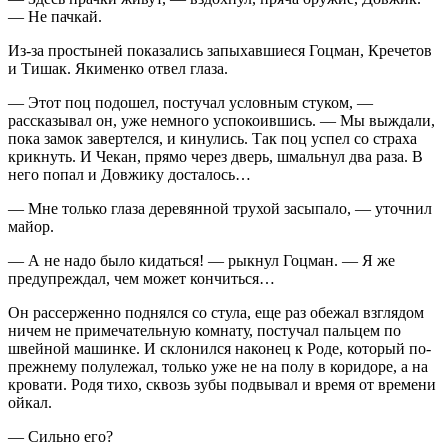
— Не пачкай.
Из-за простыней показались запыхавшиеся Гоцман, Кречетов
и Тишак. Якименко отвел глаза.
— Этот поц подошел, постучал условным стуком, —
рассказывал он, уже немного успокоившись. — Мы выждали,
пока замок завертелся, и кинулись. Так поц успел со страха
крикнуть. И Чекан, прямо через дверь, шмальнул два раза. В
него попал и Довжику досталось…
— Мне только глаза деревянной трухой засыпало, — уточнил
майор.
— А не надо было кидаться! — рыкнул Гоцман. — Я же
предупреждал, чем может кончиться…
Он рассерженно поднялся со стула, еще раз обежал взглядом
ничем не примечательную комнату, постучал пальцем по
швейной машинке. И склонился наконец к Роде, который по-
прежнему полулежал, только уже не на полу в коридоре, а на
кровати. Родя тихо, сквозь зубы подвывал и время от времени
ойкал.
— Сильно его?