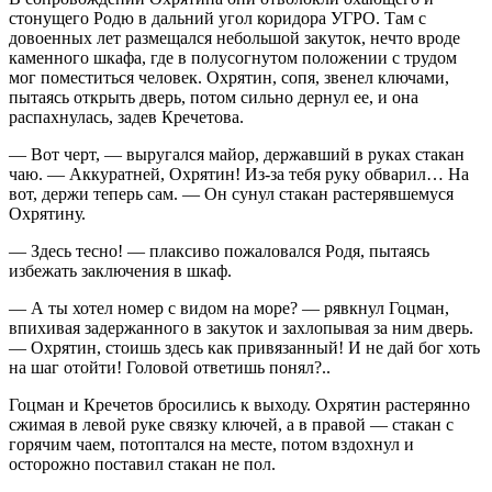
стонущего Родю в дальний угол коридора УГРО. Там с
довоенных лет размещался небольшой закуток, нечто вроде
каменного шкафа, где в полусогнутом положении с трудом
мог поместиться человек. Охрятин, сопя, звенел ключами,
пытаясь открыть дверь, потом сильно дернул ее, и она
распахнулась, задев Кречетова.
— Вот черт, — выругался майор, державший в руках стакан
чаю. — Аккуратней, Охрятин! Из-за тебя руку обварил… На
вот, держи теперь сам. — Он сунул стакан растерявшемуся
Охрятину.
— Здесь тесно! — плаксиво пожаловался Родя, пытаясь
избежать заключения в шкаф.
— А ты хотел номер с видом на море? — рявкнул Гоцман,
впихивая задержанного в закуток и захлопывая за ним дверь.
— Охрятин, стоишь здесь как привязанный! И не дай бог хоть
на шаг отойти! Головой ответишь понял?..
Гоцман и Кречетов бросились к выходу. Охрятин растерянно
сжимая в левой руке связку ключей, а в правой — стакан с
горячим чаем, потоптался на месте, потом вздохнул и
осторожно поставил стакан не пол.