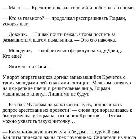
— Мало!.. — Кречетов покачал головой и побежал за своими.
— Кто за главного? — продолжал расспрашивать Гоцман,
ускоряя шаг.
— Довжик. — Тишак почти бежал, чтобы поспеть за
размашистым шагом начальника. — Это его наколка.
— Молодчик, — одобрительно фыркнул на ходу Давид. —
Кто еще?
— Якименко и Саня…
У ворот оперативников догнал запыхавшийся Кречетов с
тремя молодыми лейтенантами юстиции. Мельком взглянув
на их крепкие плечи и решительные лица, Гоцман
машинально кивнул. Лишними не будут.
— Раз ты с Чусовым на короткой ноге, ну, попроси хоть
допрос арестованных провести! — снова приноравливаясь к
быстрому шагу Гоцмана, заговорил Кречетов. — Тут же
можно ухватить такую ниточку…
— Какую-никакую ниточку я тебе дам… Подумай сам.
Бандиты приехали аж на трех грузовиках. Свидетели из числа