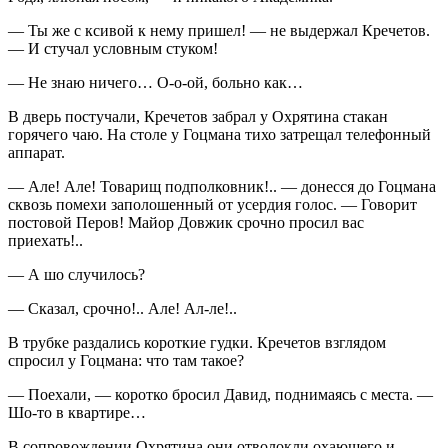
— Ты же с ксивой к нему пришел! — не выдержал Кречетов.
— И стучал условным стуком!
— Не знаю ничего… О-о-ой, больно как…
В дверь постучали, Кречетов забрал у Охрятина стакан
горячего чаю. На столе у Гоцмана тихо затрещал телефонный
аппарат.
— Але! Але! Товарищ подполковник!.. — донесся до Гоцмана
сквозь помехи заполошенный от усердия голос. — Говорит
постовой Перов! Майор Довжик срочно просил вас
приехать!..
— А шо случилось?
— Сказал, срочно!.. Але! Ал-ле!..
В трубке раздались короткие гудки. Кречетов взглядом
спросил у Гоцмана: что там такое?
— Поехали, — коротко бросил Давид, поднимаясь с места. —
Шо-то в квартире…
В сопровождении Охрятина они отволокли охающего и