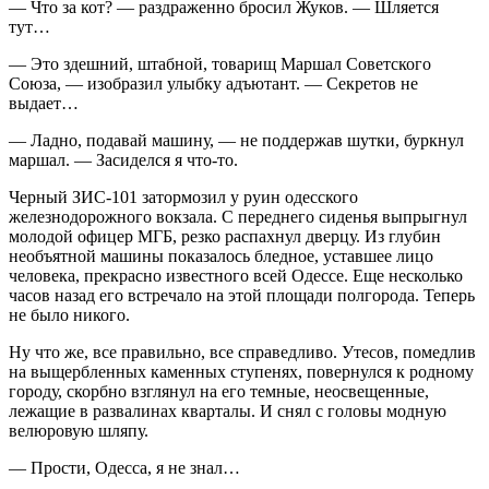
— Что за кот? — раздраженно бросил Жуков. — Шляется
тут…
— Это здешний, штабной, товарищ Маршал Советского
Союза, — изобразил улыбку адъютант. — Секретов не
выдает…
— Ладно, подавай машину, — не поддержав шутки, буркнул
маршал. — Засиделся я что-то.
Черный ЗИС-101 затормозил у руин одесского
железнодорожного вокзала. С переднего сиденья выпрыгнул
молодой офицер МГБ, резко распахнул дверцу. Из глубин
необъятной машины показалось бледное, уставшее лицо
человека, прекрасно известного всей Одессе. Еще несколько
часов назад его встречало на этой площади полгорода. Теперь
не было никого.
Ну что же, все правильно, все справедливо. Утесов, помедлив
на выщербленных каменных ступенях, повернулся к родному
городу, скорбно взглянул на его темные, неосвещенные,
лежащие в развалинах кварталы. И снял с головы модную
велюровую шляпу.
— Прости, Одесса, я не знал…