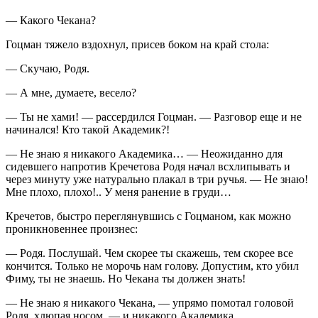
— Какого Чекана?
Гоцман тяжело вздохнул, присев боком на край стола:
— Скучаю, Родя.
— А мне, думаете, весело?
— Ты не хами! — рассердился Гоцман. — Разговор еще и не
начинался! Кто такой Академик?!
— Не знаю я никакого Академика… — Неожиданно для
сидевшего напротив Кречетова Родя начал всхлипывать и
через минуту уже натурально плакал в три ручья. — Не знаю!
Мне плохо, плохо!.. У меня ранение в груди…
Кречетов, быстро переглянувшись с Гоцманом, как можно
проникновеннее произнес:
— Родя. Послушай. Чем скорее ты скажешь, тем скорее все
кончится. Только не морочь нам голову. Допустим, кто убил
Фиму, ты не знаешь. Но Чекана ты должен знать!
— Не знаю я никакого Чекана, — упрямо помотал головой
Родя, хлюпая носом, — и никакого Академика.