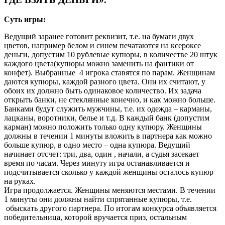
Суть игры:
Ведущий заранее готовит реквизит, т.е. на бумаги двух
цветов, например белом и синем печатаются на ксероксе
деньги, допустим 10 рублевые купюры, в количестве 20 штук
каждого цвета(купюры можно заменить на фантики от
конфет). Выбранные 4 игрока ставятся по парам. Женщинам
даются купюры, каждой разного цвета. Они их считают, у
обоих их должно быть одинаковое количество. Их задача
открыть банки, не стеклянные конечно, и как можно больше.
Банками будут служить мужчины, т.е. их одежда – карманы,
лацканы, воротники, белье и т.д. В каждый банк (допустим
карман) можно положить только одну купюру. Женщины
должны в течении 1 минуты вложить в партнера как можно
больше купюр, в одно место – одна купюра. Ведущий
начинает отсчет: три, два, один , начали, а судья засекает
время по часам. Через минуту игра останавливается и
подсчитывается сколько у каждой женщины осталось купюр
на руках.
Игра продолжается. Женщины меняются местами. В течении
1 минуты они должны найти спрятанные купюры, т.е.
обыскать другого партнера. По итогам конкурса объявляется
победительница, которой вручается приз, остальным