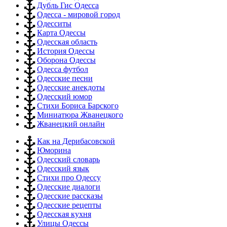
Дубль Гис Одесса
Одесса - мировой город
Одесситы
Карта Одессы
Одесская область
История Одессы
Оборона Одессы
Одесса футбол
Одесские песни
Одесские анекдоты
Одесский юмор
Стихи Бориса Барского
Миниатюра Жванецкого
Жванецкий онлайн
Как на Дерибасовской
Юморина
Одесский словарь
Одесский язык
Стихи про Одессу
Одесские диалоги
Одесские рассказы
Одесские рецепты
Одесская кухня
Улицы Одессы