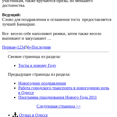
участникам, также вручаются призы, но меньшего
достоинства.
Ведущий:
Слово для поздравления и оглашения тоста предоставляется
лучшей Банкирше.
Все весело себе наполняют рюмки, затем также весело
выпивают и закусывают …
Первая
«
1
2
3
4
5
6
»
Последняя
Свежие страницы из раздела:
Тосты к новому Году
Предыдущие страницы из раздела:
Новогодние поздравления
Работа городского транспорта в новогоднюю ночь
в Одессе
Программа празднования Нового Года 2011
Следующая страница >>
Отдых в Одессе