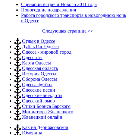
Сценарий встречи Нового 2011 года
Новогодние поздравления
Работа городского транспорта в новогоднюю ночь
в Одессе
Следующая страница >>
Отдых в Одессе
Дубль Гис Одесса
Одесса - мировой город
Одесситы
Карта Одессы
Одесская область
История Одессы
Оборона Одессы
Одесса футбол
Одесские песни
Одесские анекдоты
Одесский юмор
Стихи Бориса Барского
Миниатюра Жванецкого
Жванецкий онлайн
Как на Дерибасовской
Юморина