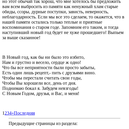
но этот обычай так хорош, что мне хотелось бы предложить
вам всем выбросить из памяти как ненужный хлам старые
обиды, ссоры, дурные поступки, зависть, неверность,
неблагодарность. Если мы все это сделаем, то окажется, что в
нашей памяти остались только теплые и приятные
воспоминания о старом годе. Запомним его таким, и тогда
наступивший новый год будет не хуже прошедшего! Выпьем
за выше сказанное!
В Новый год, как бы ни было это избито,
Нам и грустно и весело, сердце ж одно!
Что бы все неприятности были просто забыты,
Есть один лишь рецепт,- пить с друзьями вино.
Чтобы мы перестали считать свои годы,
Чтобы Вы хорошели все, день от дня.
Поднимаю бокал я. Забудем невзгоды!
С Новым Годом, друзья, и Вас, и меня!
1
2
3
4
»
Последняя
Предыдущие страницы из раздела: