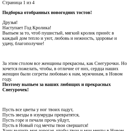
Страница 1 из 4
Подборка отобранных новогодних тостов!
Друзья!
Наступает Год Кролика!
Выпьем за то, чтоб пушистый, мягкий кролик принёс в
каждый дом тепло и уют, любовь и нежность, здоровье и
удачу, благополучие!
За этим столом все женщины прекрасны, как Снегурочки. Но
хочется пожелать, чтобы, в отличие от них, сердца наших
женщин были согреты любовью к нам, мужчинам, в Новом
году.
Поэтому выпьем за наших любящих и прекрасных
Снегурочек!
Пусть все цветы у ног твоих падут,
Пусть звезды в изумруды превратятся,
Пусть горе и печали прочь уйдут,
Пусть в Новый год мечты твои свершатся!
Хочу выпить моя дорогая, чтобы твои и мои мечты в Новом