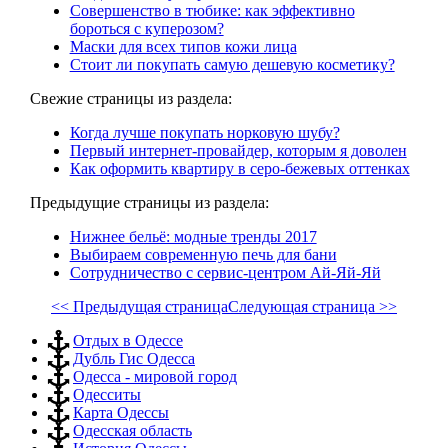
Совершенство в тюбике: как эффективно
бороться с куперозом?
Маски для всех типов кожи лица
Стоит ли покупать самую дешевую косметику?
Свежие страницы из раздела:
Когда лучше покупать норковую шубу?
Первый интернет-провайдер, которым я доволен
Как оформить квартиру в серо-бежевых оттенках
Предыдущие страницы из раздела:
Нижнее бельё: модные тренды 2017
Выбираем современную печь для бани
Сотрудничество с сервис-центром Ай-Яй-Яй
<< Предыдущая страница
Следующая страница >>
Отдых в Одессе
Дубль Гис Одесса
Одесса - мировой город
Одесситы
Карта Одессы
Одесская область