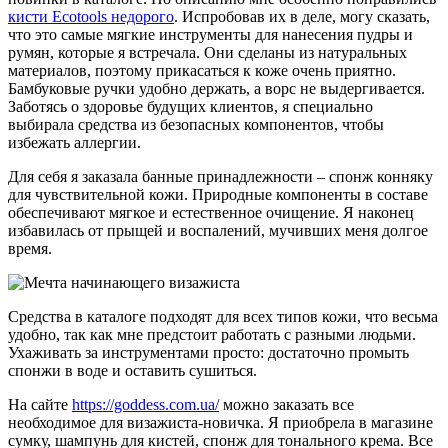
кисти Ecotools недорого
. Испробовав их в деле, могу сказать,
что это самые мягкие инструменты для нанесения пудры и
румян, которые я встречала. Они сделаны из натуральных
материалов, поэтому прикасаться к коже очень приятно.
Бамбуковые ручки удобно держать, а ворс не выдергивается.
Заботясь о здоровье будущих клиентов, я специально
выбирала средства из безопасных компонентов, чтобы
избежать аллергии.
Для себя я заказала банные принадлежности – спонж конняку
для чувствительной кожи. Природные компоненты в составе
обеспечивают мягкое и естественное очищение. Я наконец
избавилась от прыщей и воспалений, мучивших меня долгое
время.
Средства в каталоге подходят для всех типов кожи, что весьма
удобно, так как мне предстоит работать с разными людьми.
Ухаживать за инструментами просто: достаточно промыть
спонжи в воде и оставить сушиться.
На сайте
https://goddess.com.ua/
можно заказать все
необходимое для визажиста-новичка. Я приобрела в магазине
сумку, шампунь для кистей, спонж для тонального крема. Все