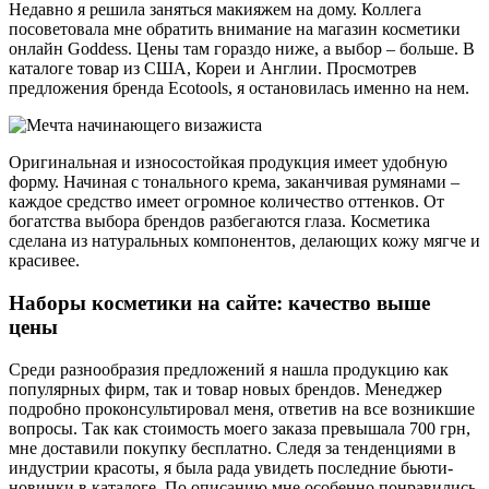
Недавно я решила заняться макияжем на дому. Коллега
посоветовала мне обратить внимание на магазин косметики
онлайн Goddess. Цены там гораздо ниже, а выбор – больше. В
каталоге товар из США, Кореи и Англии. Просмотрев
предложения бренда Ecotools, я остановилась именно на нем.
Оригинальная и износостойкая продукция имеет удобную
форму. Начиная с тонального крема, заканчивая румянами –
каждое средство имеет огромное количество оттенков. От
богатства выбора брендов разбегаются глаза. Косметика
сделана из натуральных компонентов, делающих кожу мягче и
красивее.
Наборы косметики на сайте: качество выше
цены
Среди разнообразия предложений я нашла продукцию как
популярных фирм, так и товар новых брендов. Менеджер
подробно проконсультировал меня, ответив на все возникшие
вопросы. Так как стоимость моего заказа превышала 700 грн,
мне доставили покупку бесплатно. Следя за тенденциями в
индустрии красоты, я была рада увидеть последние бьюти-
новинки в каталоге. По описанию мне особенно понравились