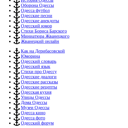
История Одессы
Оборона Одессы
Одесса футбол
Одесские песни
Одесские анекдоты
Одесский юмор
Стихи Бориса Барского
Миниатюра Жванецкого
Жванецкий онлайн
Как на Дерибасовской
Юморина
Одесский словарь
Одесский язык
Стихи про Одессу
Одесские диалоги
Одесские рассказы
Одесские рецепты
Одесская кухня
Улицы Одессы
Дома Одессы
Музеи Одессы
Одесса кино
Одесса фото
Одесский форум