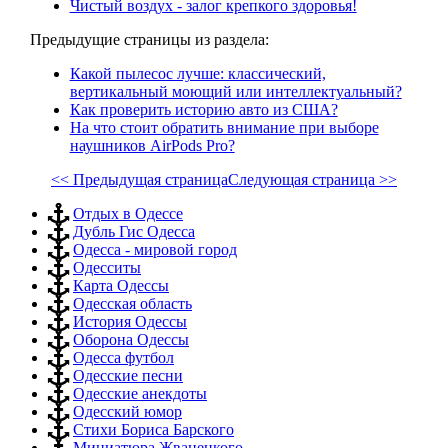
Чистый воздух - залог крепкого здоровья!
Предыдущие страницы из раздела:
Какой пылесос лучше: классический,
вертикальный моющий или интеллектуальный?
Как проверить историю авто из США?
На что стоит обратить внимание при выборе
наушников AirPods Pro?
<< Предыдущая страница
Следующая страница >>
Отдых в Одессе
Дубль Гис Одесса
Одесса - мировой город
Одесситы
Карта Одессы
Одесская область
История Одессы
Оборона Одессы
Одесса футбол
Одесские песни
Одесские анекдоты
Одесский юмор
Стихи Бориса Барского
Миниатюра Жванецкого