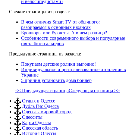
и велосипедистами?
Свежие страницы из раздела:
В чем отличия Smart TV от обычного:
разбираемся в основных нюансах
Брошюры или буклеты. А в чем разница?
Особенности современного выбора и популярные
цвета бюстгальтеров
Предыдущие страницы из раздела:
Покупаем детские ролики выгодно!
Индивидуальное и централизованное отопление в
Украине
5 причин установить дома бойлер
<< Предыдущая страница
Следующая страница >>
Отдых в Одессе
Дубль Гис Одесса
Одесса - мировой город
Одесситы
Карта Одессы
Одесская область
История Одессы