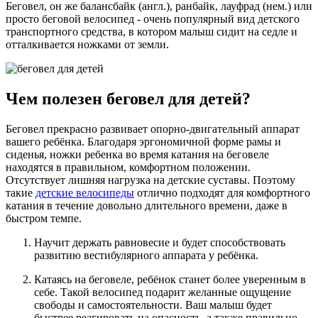
Беговел, он же балансбайк (англ.), ранбайк, лауфрад (нем.) или
просто беговой велосипед - очень популярный вид детского
транспортного средства, в котором малыш сидит на седле и
отталкивается ножками от земли.
Чем полезен беговел для детей?
Беговел прекрасно развивает опорно-двигательный аппарат
вашего ребёнка. Благодаря эргономичной форме рамы и
сиденья, ножки ребенка во время катания на беговеле
находятся в правильном, комфортном положении.
Отсутствует лишняя нагрузка на детские суставы. Поэтому
такие
детские велосипеды
отлично подходят для комфортного
катания в течение довольно длительного времени, даже в
быстром темпе.
Научит держать равновесие и будет способствовать
развитию вестибулярного аппарата у ребёнка.
Катаясь на беговеле, ребёнок станет более уверенным в
себе. Такой велосипед подарит желанные ощущение
свободы и самостоятельности. Ваш малыш будет
быстрее реагировать на опасность, а также правильно