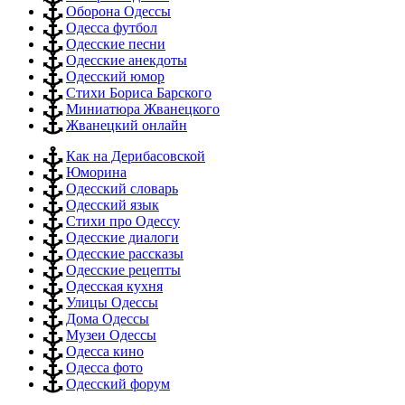
Оборона Одессы
Одесса футбол
Одесские песни
Одесские анекдоты
Одесский юмор
Стихи Бориса Барского
Миниатюра Жванецкого
Жванецкий онлайн
Как на Дерибасовской
Юморина
Одесский словарь
Одесский язык
Стихи про Одессу
Одесские диалоги
Одесские рассказы
Одесские рецепты
Одесская кухня
Улицы Одессы
Дома Одессы
Музеи Одессы
Одесса кино
Одесса фото
Одесский форум