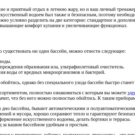
ение и приятный отдых в летнюю жару, но и ваш личный тренажер
 искусственный водоем был также и безопасным, поэтому необхо
жно условно разделить на две категории: стандартное и дополн
 повышающие комфорт купания и увеличивающие функционал.
о существовать ни один бассейн, можно отнести следующее:
 воды.
преждения образования ила, ультрафиолетовый очиститель.
ния воды от вредных микроорганизмов и бактерий.
 обойтись, однако без специального ухода бассейн быстро стане
сортиментом, полностью ознакомиться с которым вы можете
зде
начит, что без него можно полностью обойтись. К таким прибор
и дно бассейна, бывают автоматическими и полуавтоматическим
нений и мусора, хорошо сохраняют тепло и гарантируют безопас
формление искусственного водоема, делать бортики и террасы.
д за вашим бассейном удобным и простым.
ны: противотоки, гейзеры, гидромассаж, тренажеры – это решени