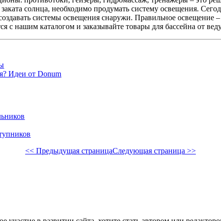
 заката солнца, необходимо продумать систему освещения. Сего
 создавать системы освещения снаружи. Правильное освещение – 
ся с нашим каталогом и заказывайте товары для бассейна от ве
ты
ия? Идеи от Donum
льников
ступников
<< Предыдущая страница
Следующая страница >>
е участие в развитии сайта, хотите стать автором или редактор