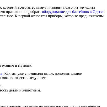
, который всего за 20 минут плаванья позволит улучшить
димо правильно подобрать
оборудование для бассейнов в Одессе
ительное. К первой относятся приборы, которые предназначены
т грязным и мутным.
сь
. Как мы уже упоминали выше, дополнительное
ам можно отнести следующее:
и.
ность детям и животным.
е для тех, кто хочет не просто плавать, но и расслабиться.