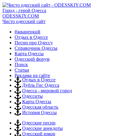
Город - герой Одесса
ODESSKIY.COM
Чисто одесский сайт
#жванецкий
Отдых в Одессе
Песни про Одессу
Справочник Одессы
Карта Одессы
Одесский форум
Поиск
Статьи
Реклама на сайте
Отдых в Одессе
Дубль Гис Одесса
Одесса - мировой город
Одесситы
Карта Одессы
Одесская область
История Одессы
Одесские песни
Одесские анекдоты
Одесский юмор