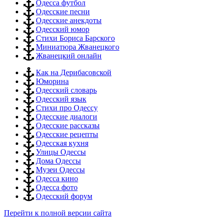
Одесса футбол
Одесские песни
Одесские анекдоты
Одесский юмор
Стихи Бориса Барского
Миниатюра Жванецкого
Жванецкий онлайн
Как на Дерибасовской
Юморина
Одесский словарь
Одесский язык
Стихи про Одессу
Одесские диалоги
Одесские рассказы
Одесские рецепты
Одесская кухня
Улицы Одессы
Дома Одессы
Музеи Одессы
Одесса кино
Одесса фото
Одесский форум
Перейти к полной версии сайта