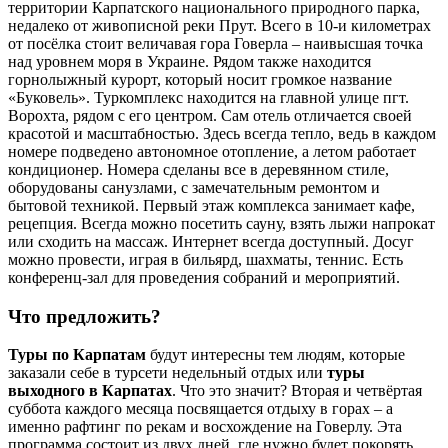
территории Карпатского национального природного парка,
недалеко от живописной реки Прут. Всего в 10-и километрах
от посёлка стоит величавая гора Говерла – наивысшая точка
над уровнем моря в Украине. Рядом также находится
горнолыжный курорт, который носит громкое название
«Буковель». Туркомплекс находится на главной улице пгт.
Ворохта, рядом с его центром. Сам отель отличается своей
красотой и масштабностью. Здесь всегда тепло, ведь в каждом
номере подведено автономное отопление, а летом работает
кондиционер. Номера сделаны все в деревянном стиле,
оборудованы санузлами, с замечательным ремонтом и
бытовой техникой. Первый этаж комплекса занимает кафе,
рецепция. Всегда можно посетить сауну, взять лыжи напрокат
или сходить на массаж. Интернет всегда доступный. Досуг
можно провести, играя в бильярд, шахматы, теннис. Есть
конференц-зал для проведения собраний и мероприятий.
Что предложить?
Туры по Карпатам
будут интересны тем людям, которые
заказали себе в турсети недельный отдых или
туры
выходного в Карпатах
. Что это значит? Вторая и четвёртая
суббота каждого месяца посвящается отдыху в горах – а
именно рафтинг по рекам и восхождение на Говерлу. Эта
программа состоит из двух дней, где нужно будет покорять