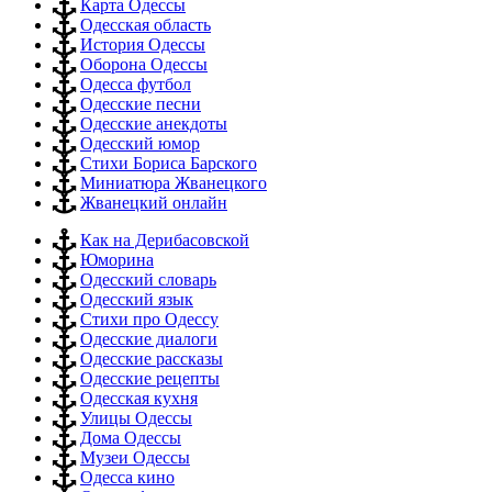
Карта Одессы
Одесская область
История Одессы
Оборона Одессы
Одесса футбол
Одесские песни
Одесские анекдоты
Одесский юмор
Стихи Бориса Барского
Миниатюра Жванецкого
Жванецкий онлайн
Как на Дерибасовской
Юморина
Одесский словарь
Одесский язык
Стихи про Одессу
Одесские диалоги
Одесские рассказы
Одесские рецепты
Одесская кухня
Улицы Одессы
Дома Одессы
Музеи Одессы
Одесса кино