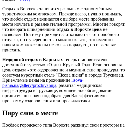
Отдых в Ворохте становится реальным с одноимённым
туристическим комплексом. Прежде всего, нужно понимать,
что любой отдых начинается с выбора места пребывания,
места ночлега и развлекательной программы. Многие говорят,
что выбрать шикарнейший
отдых в Ворохте цена
не
позволяет. Поэтому приходится отказываться от подобного
отпуска, но с уверенностью можно сказать, что именно в
нашем комплексе цены не только порадуют, но и заставят
приехать.
Недорогой отдых в Карпатах
теперь становится еще
доступней с турсетью «Отдых Круглый Год». Если основная
цель отдыха - это оздоровление и медицинские процедуры, то
советуем курортный отель "Лісова пісня" в городе Трускавец.
Приемлемые цены на проживание
lisova-
pisnia.ua/gallery/prozhivannja
, развитая медицинская
инфраструкура в Трускавце, комплексное обследование
организма позволят подобрать для Вас эффективную
программу оздоровления или профилактики.
Пару слов о месте
Посёлок городского типа Ворохта раскинул свои просторы на