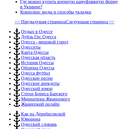
Где можно купить военную камуфляжную форму
в Украине?
Ковролин: виды и способы укладки
<< Предыдущая страница
Следующая страница >>
Отдых в Одессе
Дубль Гис Одесса
Одесса - мировой город
Одесситы
Карта Одессы
Одесская область
История Одессы
Оборона Одессы
Одесса футбол
Одесские песни
Одесские анекдоты
Одесский юмор
Стихи Бориса Барского
Миниатюра Жванецкого
Жванецкий онлайн
Как на Дерибасовской
Юморина
Одесский словарь