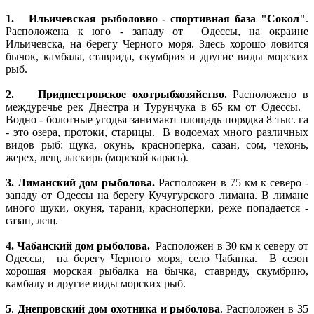
1.
Ильичевская рыболовно - спортивная база "Сокол"
.
Расположена к юго - западу от Одессы, на окраине
Ильичевска, на берегу Черного моря. Здесь хорошо ловится
бычок, камбала, ставрида, скумбрия и другие виды морских
рыб.
2.
Приднестровское охотрыбхозяйство.
Расположено в
междуречье рек Днестра и Турунчука в 65 км от Одессы.
Водно - болотные угодья занимают площадь порядка 8 тыс. га
- это озера, протоки, старицы. В водоемах много различных
видов рыб: щука, окунь, красноперка, сазан, сом, чехонь,
жерех, лещ, ласкирь (морской карась).
3.
Лиманский дом рыболова.
Расположен в 75 км к северо -
западу от Одессы на берегу Кучугурского лимана. В лимане
много щуки, окуня, тарани, красноперки, реже попадается -
сазан, лещ.
4. Чабанский дом рыболова.
Расположен в 30 км к северу от
Одессы, на берегу Черного моря, село Чабанка. В сезон
хорошая морская рыбалка на бычка, ставриду, скумбрию,
камбалу и другие виды морских рыб.
5
.
Днепровский дом охотника и рыболова
. Расположен в 35