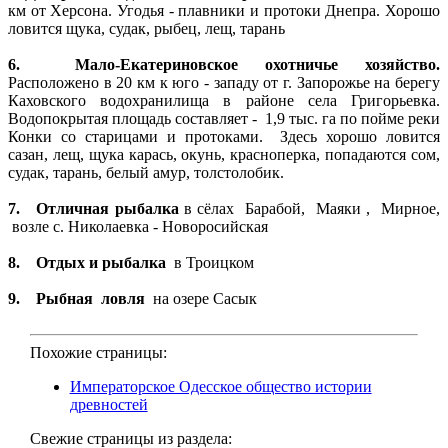
км от Херсона. Угодья - плавники и протоки Днепра. Хорошо
ловится щука, судак, рыбец, лещ, тарань
6.
Мало-Екатериновское охотничье хозяйство.
Расположено в 20 км к юго - западу от г. Запорожье на берегу
Каховского водохранилища в районе села Григорьевка.
Водопокрытая площадь составляет - 1,9 тыс. га по пойме реки
Конки со старицами и протоками. Здесь хорошо ловится
сазан, лещ, щука карась, окунь, красноперка, попадаются сом,
судак, тарань, белый амур, толстолобик.
7.
Отличная рыбалка
в сёлах Барабой, Маяки , Мирное,
возле с. Николаевка - Новоросийская
8.
Отдых и рыбалка
в Троицком
9.
Рыбная ловля
на озере Сасык
Похожие страницы:
Императорское Одесское общество истории
древностей
Свежие страницы из раздела: