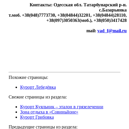
Контакты: Одесская обл. Татарбунарский р-н.
с.Базарьянка
т.моб. +38(048)7773730, +38(04844)32201, +38(04844)28110,
+38(097)3050363(моб.), +38(050)3417428
E
mail:
vad_f@mail.ru
Похожие страницы:
Курорт Лебедёвка
Свежие страницы из раздела:
Курорт Куяльник – эталон в грязелечении
Зона отдыха в «Совиньйоне»
Курорт Грибовка
Предыдущие страницы из раздела: