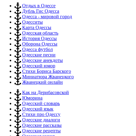
Отдых в Одессе
Дубль Гис Одесса
Одесса - мировой город
Одесситы
Карта Одессы
Одесская область
История Одессы
Оборона Одессы
Одесса футбол
Одесские песни
Одесские анекдоты
Одесский юмор
Стихи Бориса Барского
Миниатюра Жванецкого
Жванецкий онлайн
Как на Дерибасовской
Юморина
Одесский словарь
Одесский язык
Стихи про Одессу
Одесские диалоги
Одесские рассказы
Одесские рецепты