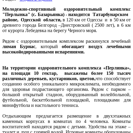
Молодежно-спортивный оздоровительный комплекс
"Перлынка" (с. Базарьянка) - находится Татарбунарском
районе, Одесской области,
в 120 км от Одессы и в 50 км от
древнего города Белгород –Днестровский ( 2500 лет), в 6 км
от курорта Лебедевка на берегу Черного моря.
Рядом с оздоровительным комплексом раскинулся лечебный
лиман Бурнас
, который
обогащает воздух лечебными
высокойодированными испарениями.
На территории оздоровительного комплекса «Перлинка»,
на площади 10 гектар, высажены более 150 тысяч
различных деревьев, кустарников, цветов,
что способствует
созданию особого уникального микроклимата, необходимого
для здоровья подрастающего организма. Рядом с парком –
большой открытый стадион, оборудованный волейбольной,
футбольной, баскетбольной площадкой, площадками для
минифутбола и настольного тенниса.
Отдыхающим предлагается размещение в двухэтажных
каменных корпусах в комнатах по 4 человека. Комнаты
воспитателей находятся рядом с детьми. Удобства на этаже –
туалет и душ с горячей водой. Игровые комнаты оборудованы