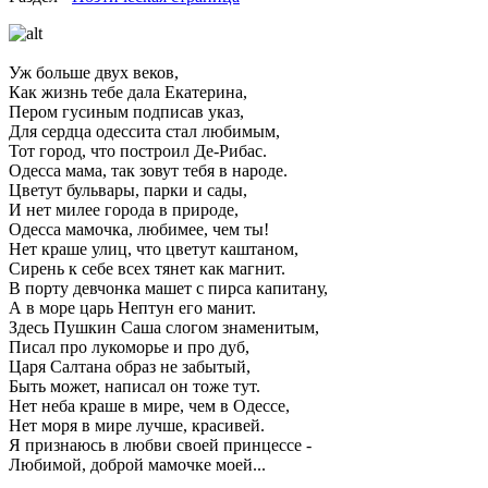
Уж больше двух веков,
Как жизнь тебе дала Екатерина,
Пером гусиным подписав указ,
Для сердца одессита стал любимым,
Тот город, что построил Де-Рибас.
Одесса мама, так зовут тебя в народе.
Цветут бульвары, парки и сады,
И нет милее города в природе,
Одесса мамочка, любимее, чем ты!
Нет краше улиц, что цветут каштаном,
Сирень к себе всех тянет как магнит.
В порту девчонка машет с пирса капитану,
А в море царь Нептун его манит.
Здесь Пушкин Саша слогом знаменитым,
Писал про лукоморье и про дуб,
Царя Салтана образ не забытый,
Быть может, написал он тоже тут.
Нет неба краше в мире, чем в Одессе,
Нет моря в мире лучше, красивей.
Я признаюсь в любви своей принцессе -
Любимой, доброй мамочке моей...