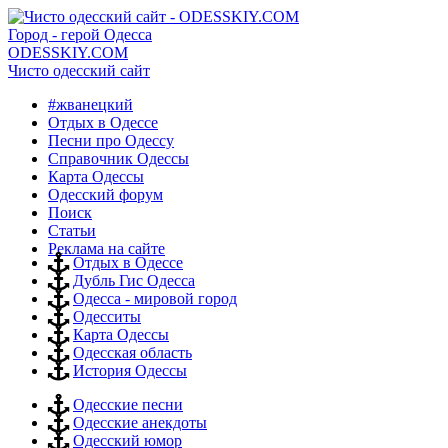
Город - герой Одесса
ODESSKIY.COM
Чисто одесский сайт
#жванецкий
Отдых в Одессе
Песни про Одессу
Справочник Одессы
Карта Одессы
Одесский форум
Поиск
Статьи
Реклама на сайте
Отдых в Одессе
Дубль Гис Одесса
Одесса - мировой город
Одесситы
Карта Одессы
Одесская область
История Одессы
Одесские песни
Одесские анекдоты
Одесский юмор