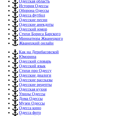
Одесская область
История Одессы
Оборона Одессы
Одесса футбол
Одесские песни
Одесские анекдоты
Одесский юмор
Стихи Бориса Барского
Миниатюра Жванецкого
Жванецкий онлайн
Как на Дерибасовской
Юморина
Одесский словарь
Одесский язык
Стихи про Одессу
Одесские диалоги
Одесские рассказы
Одесские рецепты
Одесская кухня
Улицы Одессы
Дома Одессы
Музеи Одессы
Одесса кино
Одесса фото