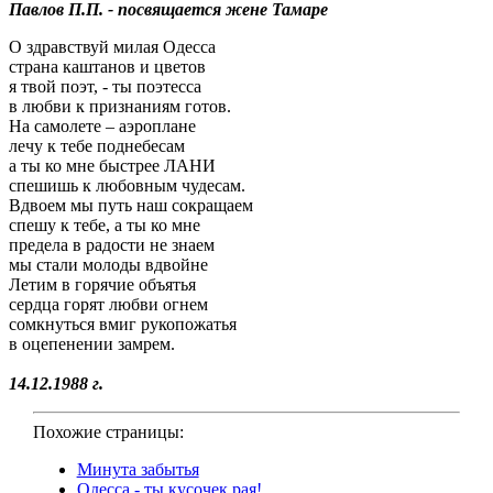
Павлов П.П. - посвящается жене Тамаре
О здравствуй милая Одесса
страна каштанов и цветов
я твой поэт, - ты поэтесса
в любви к признаниям готов.
На самолете – аэроплане
лечу к тебе поднебесам
а ты ко мне быстрее ЛАНИ
спешишь к любовным чудесам.
Вдвоем мы путь наш сокращаем
спешу к тебе, а ты ко мне
предела в радости не знаем
мы стали молоды вдвойне
Летим в горячие объятья
сердца горят любви огнем
сомкнуться вмиг рукопожатья
в оцепенении замрем.
14.12.1988 г.
Похожие страницы:
Минута забытья
Одесса - ты кусочек рая!