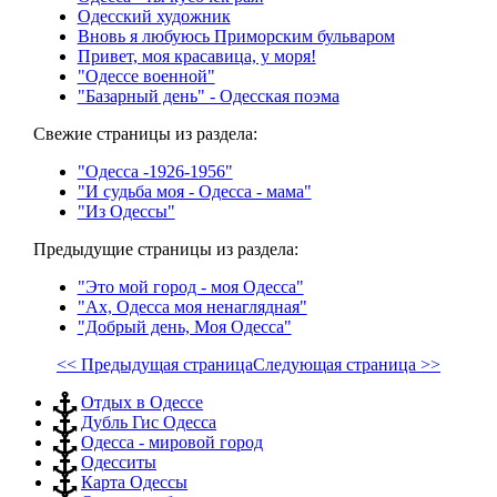
Одесский художник
Вновь я любуюсь Приморским бульваром
Привет, моя красавица, у моря!
"Одессе военной"
"Базарный день" - Одесская поэма
Свежие страницы из раздела:
"Одесса -1926-1956"
"И судьба моя - Одесса - мама"
"Из Одессы"
Предыдущие страницы из раздела:
"Это мой город - моя Одесса"
"Ах, Одесса моя ненаглядная"
"Добрый день, Моя Одесса"
<< Предыдущая страница
Следующая страница >>
Отдых в Одессе
Дубль Гис Одесса
Одесса - мировой город
Одесситы
Карта Одессы