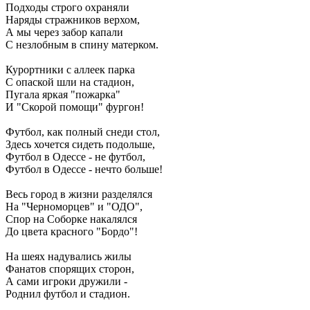
Подходы строго охраняли
Наряды стражников верхом,
А мы через забор капали
С незлобным в спину матерком.
Курортники с аллеек парка
С опаской шли на стадион,
Пугала яркая "пожарка"
И "Скорой помощи" фургон!
Футбол, как полный снеди стол,
Здесь хочется сидеть подольше,
Футбол в Одессе - не футбол,
Футбол в Одессе - нечто больше!
Весь город в жизни разделялся
На "Черноморцев" и "ОДО",
Спор на Соборке накалялся
До цвета красного "Бордо"!
На шеях надувались жилы
Фанатов спорящих сторон,
А сами игроки дружили -
Роднил футбол и стадион.