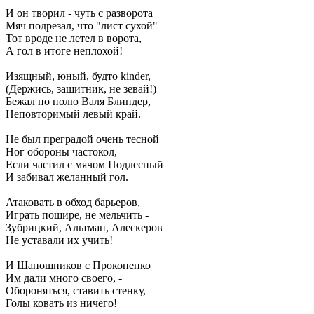
И он творил - чуть с разворота
Мяч подрезал, что "лист сухой"
Тот вроде не летел в ворота,
А гол в итоге неплохой!
Изящный, юный, будто kinder,
(Держись, защитник, не зевай!)
Бежал по полю Валя Блиндер,
Неповторимый левый край.
Не был преградой очень тесной
Ног обороны частокол,
Если частил с мячом Подлесный
И забивал желанный гол.
Атаковать в обход барьеров,
Играть пошире, не мельчить -
Зубрицкий, Альтман, Алескеров
Не уставали их учить!
И Шапошников с Прокопенко
Им дали много своего, -
Обороняться, ставить стенку,
Голы ковать из ничего!