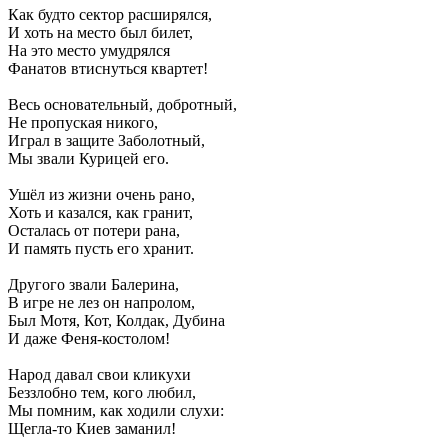
Как будто сектор расширялся,
И хоть на место был билет,
На это место умудрялся
Фанатов втиснуться квартет!
Весь основательный, добротный,
Не пропуская никого,
Играл в защите Заболотный,
Мы звали Курицей его.
Ушёл из жизни очень рано,
Хоть и казался, как гранит,
Осталась от потери рана,
И память пусть его хранит.
Другого звали Балерина,
В игре не лез он напролом,
Был Мотя, Кот, Колдак, Дубина
И даже Феня-костолом!
Народ давал свои кликухи
Беззлобно тем, кого любил,
Мы помним, как ходили слухи:
Щегла-то Киев заманил!