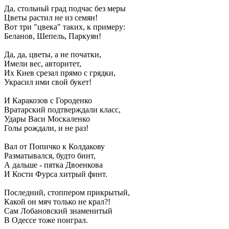
Да, стольньй град подчас без меры
Цветы растил не из семян!
Вот три "цвека" таких, к примеру:
Беланов, Шепель, Паркуян!
Да, да, цветы, а не початки,
Имели вес, авторитет,
Их Киев срезал прямо с грядки,
Украсил ими свой букет!
И Каракозов с Городенко
Вратарский подтверждали класс,
Удары Васи Москаленко
Голы рождали, и не раз!
Вал от Попичко к Колдакову
Разматывался, будто бинт,
А дальше - пятка Двоенкова
И Кости Фурса хитрый финт.
Последний, стоппером прикрытый,
Какой он мяч только не крал?!
Сам Лобановcкий знаменитый
В Одессе тоже поиграл.