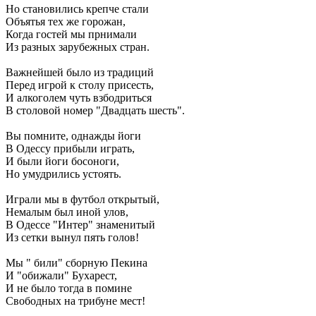
Но становились крепче стали
Объятья тех же горожан,
Когда гостей мы прнимали
Из разных зарубежных стран.
Важнейшей было из традиций
Перед игрой к столу присесть,
И алкоголем чуть взбодриться
В столовой номер "Двадцать шесть".
Вы помните, однажды йоги
В Одессу прибыли играть,
И были йоги босоноги,
Но умудрились устоять.
Играли мы в футбол открытый,
Немалым был иной улов,
В Одессе "Интер" знаменитый
Из сетки вынул пять голов!
Мы " били" сборную Пекина
И "обижали" Бухарест,
И не было тогда в помине
Свободных на трибуне мест!