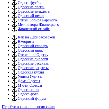
Одесса футбол
Одесские песни
Одесские анекдоты
Одесский юмор
Стихи Бориса Барского
Миниатюра Жванецкого
Жванецкий онлайн
Как на Дерибасовской
Юморина
Одесский словарь
Одесский язык
Стихи про Одессу
Одесские диалоги
Одесские рассказы
Одесские рецепты
Одесская кухня
Улицы Одессы
Дома Одессы
Музеи Одессы
Одесса кино
Одесса фото
Одесский форум
Перейти к полной версии сайта