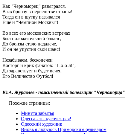
Как "Черноморец" разыгрался,
Взяв бронзу в первенстве страны!
Тогда он в шутку назывался
Ещё и "Чемпион Москвы"!
Во всех его московских встречах
Был положительный баланс,
До бронзы стало недалече,
И он не упустил свой шанс!
Незабываем, бесконечен
Восторг и крик фанатов: "Г-о-о-л!",
Да здравствует и будет вечен
Его Величество Футбол!
Ю.А. Журавлев - пожизненный болельщик "Черноморца"
Похожие страницы:
Минута забытья
Одесса - ты кусочек рая!
Одесский художник
Вновь я любуюсь Приморским бульваром