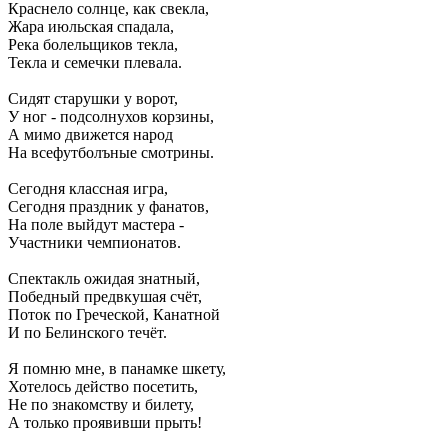
Краснело солнце, как свекла,
Жара июльская спадала,
Река болельщиков текла,
Текла и семечки плевала.
Сидят старушки у ворот,
У ног - подсолнухов корзины,
А мимо движется народ
На всефутболъные смотрины.
Сегодня классная игра,
Сегодня праздник у фанатов,
На поле выйдут мастера -
Участники чемпионатов.
Спектакль ожидая знатный,
Победный предвкушая счёт,
Поток по Греческой, Канатной
И по Белинского течёт.
Я помню мне, в панамке шкету,
Хотелось действо посетить,
Не по знакомству и билету,
А только проявивши прыть!