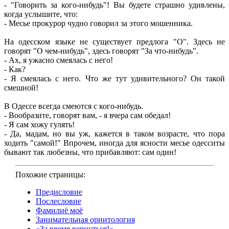
- "Говорить за кого-нибудь"! Вы будете страшно удивлены,
когда услышите, что:
- Месье прокурор чудно говорил за этого мошенника.
На одесском языке не существует предлога "О". Здесь не
говорят "О чем-нибудь", здесь говорят "За что-нибудь".
- Ах, я ужасно смеялась с него!
- Как?
- Я смеялась с него. Что же тут удивительного? Он такой
смешной!
В Одессе всегда смеются с кого-нибудь.
- Вообразите, говорят вам, - я вчера сам обедал!
- Я сам хожу гулять!
- Да, мадам, но вы уж, кажется в таком возрасте, что пора
ходить "самой!" Впрочем, иногда для ясности месье одесситы
бывают так любезны, что прибавляют: сам один!
Похожие страницы:
Предисловие
Послесловие
Фамилиё моё
Занимательная орнитология
«За время вернуться!»