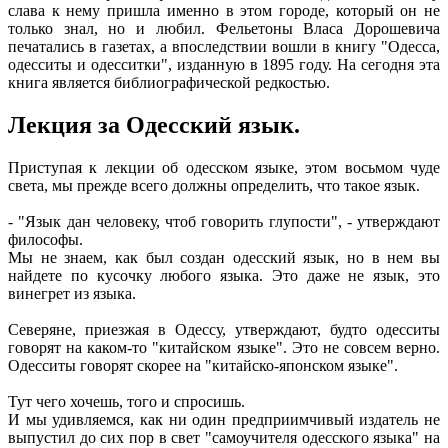
слава к нему пришла именно в этом городе, который он не
только знал, но и любил. Фельетоны Власа Дорошевича
печатались в газетах, а впоследствии вошли в книгу "Одесса,
одесситы и одесситки", изданную в 1895 году. На сегодня эта
книга является библиографической редкостью.
Лекция за Одесский язык.
Приступая к лекции об одесском языке, этом восьмом чуде
света, мы прежде всего должны определить, что такое язык.
- "Язык дан человеку, чтоб говорить глупости", - утверждают
философы.
Мы не знаем, как был создан одесский язык, но в нем вы
найдете по кусочку любого языка. Это даже не язык, это
винегрет из языка.
Северяне, приезжая в Одессу, утверждают, будто одесситы
говорят на каком-то "китайском языке". Это не совсем верно.
Одесситы говорят скорее на "китайско-японском языке".
Тут чего хочешь, того и спросишь.
И мы удивляемся, как ни один предприимчивый издатель не
выпустил до сих пор в свет "самоучителя одесского языка" на