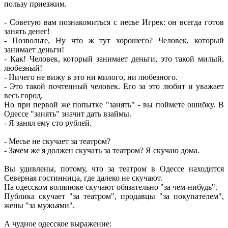
пользу приезжим.
- Советую вам познакомиться с иесье Игрек: он всегда готов
занять денег!
- Позвольте, Ну что ж тут хорошего? Человек, который
занимает деньги!
- Как! Человек, который занимает деньги, это такой милый,
любезный!
- Ничего не вижу в это ни милого, ни любезного.
- Это такой почтенный человек. Его за это любит и уважает
весь город.
Но при первой же попытке "занять" - вы поймете ошибку. В
Одессе "занять" значит дать взаймы.
- Я занял ему сто рублей.
- Месье не скучает за театром?
- Зачем же я должен скучать за театром? Я скучаю дома.
Вы удивлены, потому, что за театром в Одессе находится
Северная гостинница, где далеко не скучают.
На одесском воляпюке скучают обязательно "за чем-нибудь".
Публика скучает "за театром", продавцы "за покупателем",
жены "за мужьями".
А чудное одесское выражение: