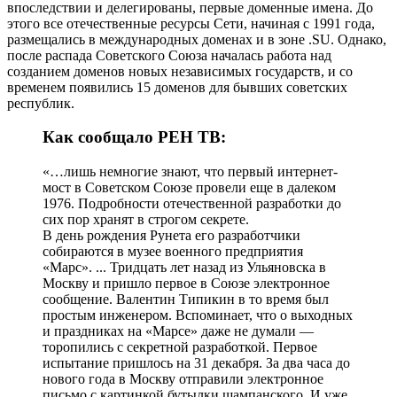
впоследствии и делегированы, первые доменные имена. До
этого все отечественные ресурсы Сети, начиная с 1991 года,
размещались в международных доменах и в зоне .SU. Однако,
после распада Советского Союза началась работа над
созданием доменов новых независимых государств, и со
временем появились 15 доменов для бывших советских
республик.
Как сообщало РЕН ТВ:
«…лишь немногие знают, что первый интернет-
мост в Советском Союзе провели еще в далеком
1976. Подробности отечественной разработки до
сих пор хранят в строгом секрете.
В день рождения Рунета его разработчики
собираются в музее военного предприятия
«Марс». ... Тридцать лет назад из Ульяновска в
Москву и пришло первое в Союзе электронное
сообщение. Валентин Типикин в то время был
простым инженером. Вспоминает, что о выходных
и праздниках на «Марсе» даже не думали —
торопились с секретной разработкой. Первое
испытание пришлось на 31 декабря. За два часа до
нового года в Москву отправили электронное
письмо с картинкой бутылки шампанского. И уже