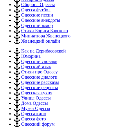
Оборона Одессы
Одесса футбол
Одесские песни
Одесские анекдоты
Одесский юмор
Стихи Бориса Барского
Миниатюра Жванецкого
Жванецкий онлайн
Как на Дерибасовской
Юморина
Одесский словарь
Одесский язык
Стихи про Одессу
Одесские диалоги
Одесские рассказы
Одесские рецепты
Одесская кухня
Улицы Одессы
Дома Одессы
Музеи Одессы
Одесса кино
Одесса фото
Одесский форум