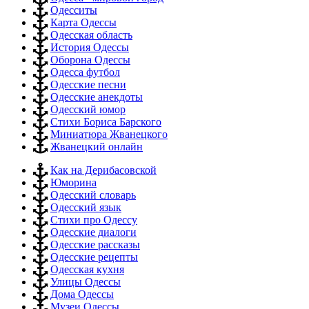
Одесситы
Карта Одессы
Одесская область
История Одессы
Оборона Одессы
Одесса футбол
Одесские песни
Одесские анекдоты
Одесский юмор
Стихи Бориса Барского
Миниатюра Жванецкого
Жванецкий онлайн
Как на Дерибасовской
Юморина
Одесский словарь
Одесский язык
Стихи про Одессу
Одесские диалоги
Одесские рассказы
Одесские рецепты
Одесская кухня
Улицы Одессы
Дома Одессы
Музеи Одессы