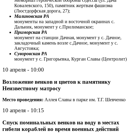
Мемориал героической обороны Одессы (ул. Дача
Ковалевского, 150), памятник жертвам фашизма
(Люстдорфская дорога, 27);
Малиновская РА
монументы на западной и восточной окраинах с.
Дальник, монумент у с.Прилиманское;
Приморская РА
монумент на станции Дачная, монумент у с. Дачное,
закладочный камень возле с.Дачное, монумент у с.
Августовка;
Суворовская РА
монумент у с. Григорьевка, Курган Славы (Центролит)
10 апреля - 10:00
Возложение венков и цветов к памятнику
Неизвестному матросу
Место проведения:
Аллея Славы в парке им. Т.Г. Шевченко
10 апреля - 10:15
Спуск поминальных венков на воду в местах
гибели кораблей во время военных действий