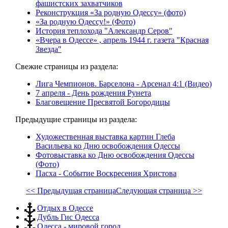
фашистских захватчиков
Реконструкция «За родную Одессу» (фото)
«За родную Одессу!» (Фото)
История теплохода "Александр Серов"
«Вчера в Одессе» , апрель 1944 г. газета "Красная
Звезда"
Свежие страницы из раздела:
Лига Чемпионов. Барселона - Арсенал 4:1 (Видео)
7 апреля - День рождения Рунета
Благовещение Пресвятой Богородицы
Предыдущие страницы из раздела:
Художественная выставка картин Глеба
Васильева ко Дню освобождения Одессы
Фотовыставка ко Дню освобождения Одессы
(Фото)
Пасха - Событие Воскресения Христова
<< Предыдущая страница
Следующая страница >>
Отдых в Одессе
Дубль Гис Одесса
Одесса - мировой город