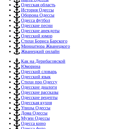
Одесская область
История Одессы
Оборона Одессы
Одесса футбол
Одесские песни
Одесские анекдоты
Одесский юмор
Стихи Бориса Барского
Миниатюра Жванецкого
Жванецкий онлайн
Как на Дерибасовской
Юморина
Одесский словарь
Одесский язык
Стихи про Одессу
Одесские диалоги
Одесские рассказы
Одесские рецепты
Одесская кухня
Улицы Одессы
Дома Одессы
Музеи Одессы
Одесса кино
Одесса фото