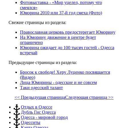
Фотовыставка - «Мир уцелел, потому что
смеялся»
Юморина 2010 или 37-й год смеха (Фото)
Свежие страницы из раздела:
Православная церковь предостерегает Юморину
На Юморину движение в центре будет
ограничено
Юморина ожидает до 100 тысяч гостей - Одесса
встречай
Предыдущие страницы из раздела:
Бросок к свободе! Херу Луценко посвящается
(Видео)
Лица Юморины - одесские и не совсем
Таки одесский талант
<< Предыдущая страница
Следующая страница >>
Отдых в Одессе
Дубль Гис Одесса
Одесса - мировой город
Одесситы
Карта Одессы