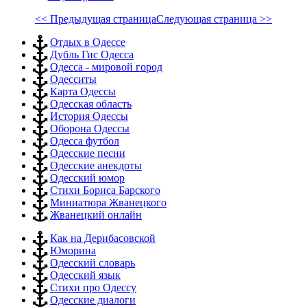
<< Предыдущая страница
Следующая страница >>
Отдых в Одессе
Дубль Гис Одесса
Одесса - мировой город
Одесситы
Карта Одессы
Одесская область
История Одессы
Оборона Одессы
Одесса футбол
Одесские песни
Одесские анекдоты
Одесский юмор
Стихи Бориса Барского
Миниатюра Жванецкого
Жванецкий онлайн
Как на Дерибасовской
Юморина
Одесский словарь
Одесский язык
Стихи про Одессу
Одесские диалоги