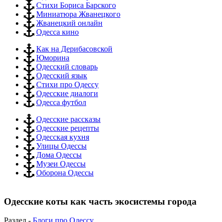
Стихи Бориса Барского
Миниатюра Жванецкого
Жванецкий онлайн
Одесса кино
Как на Дерибасовской
Юморина
Одесский словарь
Одесский язык
Стихи про Одессу
Одесские диалоги
Одесса футбол
Одесские рассказы
Одесские рецепты
Одесская кухня
Улицы Одессы
Дома Одессы
Музеи Одессы
Оборона Одессы
Одесские коты как часть экосистемы города
Раздел -
Блоги про Одессу