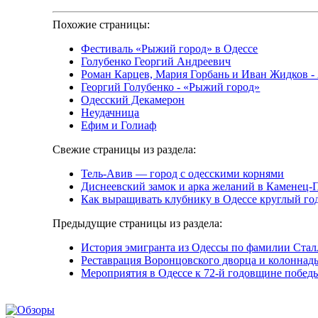
Похожие страницы:
Фестиваль «Рыжий город» в Одессе
Голубенко Георгий Андреевич
Роман Карцев, Мария Горбань и Иван Жидков - 
Георгий Голубенко - «Рыжий город»
Одесский Декамерон
Неудачница
Ефим и Голиаф
Свежие страницы из раздела:
Тель-Авив — город с одесскими корнями
Диснеевский замок и арка желаний в Каменец-
Как выращивать клубнику в Одессе круглый го
Предыдущие страницы из раздела:
История эмигранта из Одессы по фамилии Стал
Реставрация Воронцовского дворца и колоннад
Мероприятия в Одессе к 72-й годовщине побед