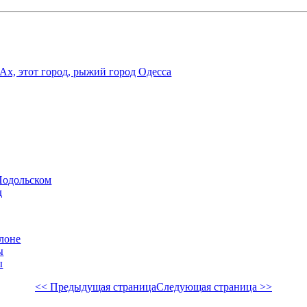
Ах, этот город, рыжий город Одесса
Подольском
д
лоне
ы
ы
<< Предыдущая страница
Следующая страница >>