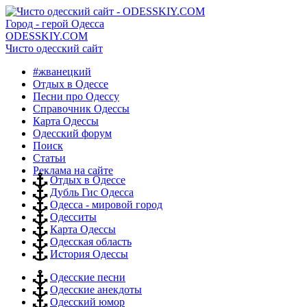
Город - герой Одесса
ODESSKIY.COM
Чисто одесский сайт
#жванецкий
Отдых в Одессе
Песни про Одессу
Справочник Одессы
Карта Одессы
Одесский форум
Поиск
Статьи
Реклама на сайте
Отдых в Одессе
Дубль Гис Одесса
Одесса - мировой город
Одесситы
Карта Одессы
Одесская область
История Одессы
Одесские песни
Одесские анекдоты
Одесский юмор