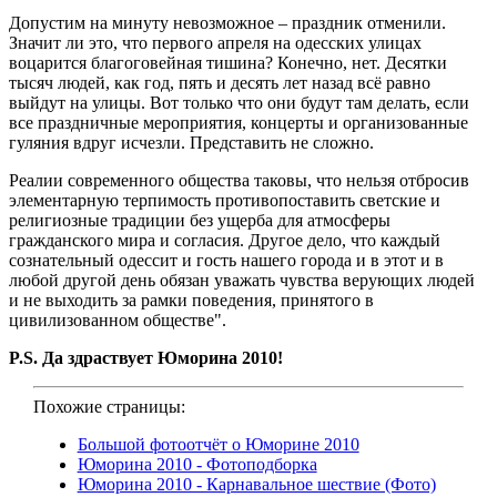
Допустим на минуту невозможное – праздник отменили.
Значит ли это, что первого апреля на одесских улицах
воцарится благоговейная тишина? Конечно, нет. Десятки
тысяч людей, как год, пять и десять лет назад всё равно
выйдут на улицы. Вот только что они будут там делать, если
все праздничные мероприятия, концерты и организованные
гуляния вдруг исчезли. Представить не сложно.
Реалии современного общества таковы, что нельзя отбросив
элементарную терпимость противопоставить светские и
религиозные традиции без ущерба для атмосферы
гражданского мира и согласия. Другое дело, что каждый
сознательный одессит и гость нашего города и в этот и в
любой другой день обязан уважать чувства верующих людей
и не выходить за рамки поведения, принятого в
цивилизованном обществе".
P.S. Да здраствует Юморина 2010!
Похожие страницы:
Большой фотоотчёт о Юморине 2010
Юморина 2010 - Фотоподборка
Юморина 2010 - Карнавальное шествие (Фото)