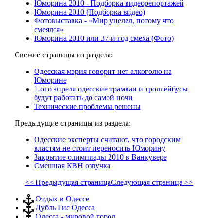
Юморина 2010 - Подборка видеорепортажей
Юморина 2010 (Подборка видео)
Фотовыставка - «Мир уцелел, потому что
смеялся»
Юморина 2010 или 37-й год смеха (Фото)
Свежие страницы из раздела:
Одесская мэрия говорит нет алкоголю на
Юморине
1-ого апреля одесские трамваи и троллейбусы
будут работать до самой ночи
Технические проблемы решены
Предыдущие страницы из раздела:
Одесские эксперты считают, что городским
властям не стоит переносить Юморину
Закрытие олимпиады 2010 в Ванкувере
Смешная КВН озвучка
<< Предыдущая страница
Следующая страница >>
Отдых в Одессе
Дубль Гис Одесса
Одесса - мировой город