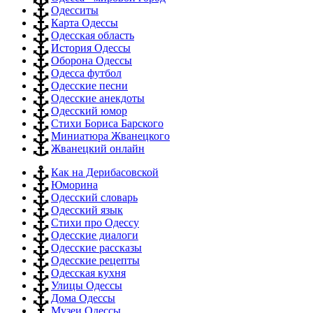
Одесситы
Карта Одессы
Одесская область
История Одессы
Оборона Одессы
Одесса футбол
Одесские песни
Одесские анекдоты
Одесский юмор
Стихи Бориса Барского
Миниатюра Жванецкого
Жванецкий онлайн
Как на Дерибасовской
Юморина
Одесский словарь
Одесский язык
Стихи про Одессу
Одесские диалоги
Одесские рассказы
Одесские рецепты
Одесская кухня
Улицы Одессы
Дома Одессы
Музеи Одессы