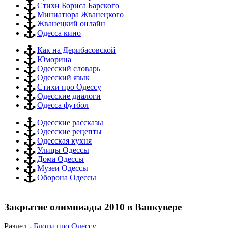
Стихи Бориса Барского
Миниатюра Жванецкого
Жванецкий онлайн
Одесса кино
Как на Дерибасовской
Юморина
Одесский словарь
Одесский язык
Стихи про Одессу
Одесские диалоги
Одесса футбол
Одесские рассказы
Одесские рецепты
Одесская кухня
Улицы Одессы
Дома Одессы
Музеи Одессы
Оборона Одессы
Закрытие олимпиады 2010 в Ванкувере
Раздел -
Блоги про Одессу