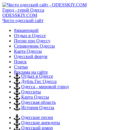
Город - герой Одесса
ODESSKIY.COM
Чисто одесский сайт
#жванецкий
Отдых в Одессе
Песни про Одессу
Справочник Одессы
Карта Одессы
Одесский форум
Поиск
Статьи
Реклама на сайте
Отдых в Одессе
Дубль Гис Одесса
Одесса - мировой город
Одесситы
Карта Одессы
Одесская область
История Одессы
Одесские песни
Одесские анекдоты
Одесский юмор