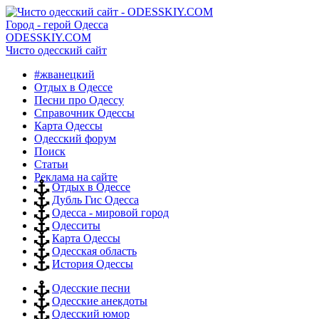
Город - герой Одесса
ODESSKIY.COM
Чисто одесский сайт
#жванецкий
Отдых в Одессе
Песни про Одессу
Справочник Одессы
Карта Одессы
Одесский форум
Поиск
Статьи
Реклама на сайте
Отдых в Одессе
Дубль Гис Одесса
Одесса - мировой город
Одесситы
Карта Одессы
Одесская область
История Одессы
Одесские песни
Одесские анекдоты
Одесский юмор