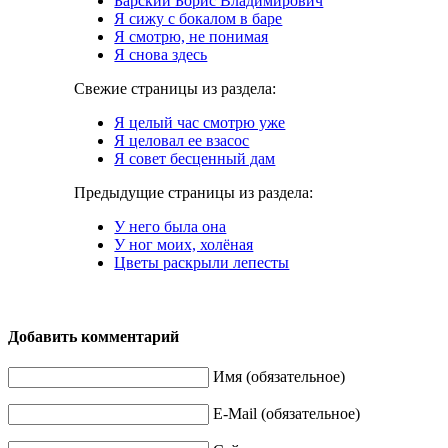
Барский Борис Владимирович
Я сижу с бокалом в баре
Я смотрю, не понимая
Я снова здесь
Свежие страницы из раздела:
Я целый час смотрю уже
Я целовал ее взасос
Я совет бесценный дам
Предыдущие страницы из раздела:
У него была она
У ног моих, холёная
Цветы раскрыли лепесты
Добавить комментарий
Имя (обязательное)
E-Mail (обязательное)