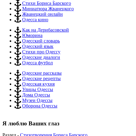
Стихи Бориса Барского
Миниатюра Жванецкого
Жванецкий онлайн
Одесса кино
Как на Дерибасовской
Юморина
Одесский словарь
Одесский язык
Стихи про Одессу
Одесские диалоги
Одесса футбол
Одесские рассказы
Одесские рецепты
Одесская кухня
Улицы Одессы
Дома Одессы
Музеи Одессы
Оборона Одессы
Я люблю Ваших глаз
Раздел -
Стихотворения Бориса Барского