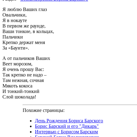
Я люблю Ваших глаз
Овальчики,
Я в нокауте
В первом же раунде,
Ваши тонкие, в кольцах,
Пальчики
Крепко держат меня
За «Баунти».
А от пальчиков Ваших
Веет морозом,
Я очень прошу Вас:
Так крепко не надо –
Там нежная, сочная
Мякоть кокоса
И тонкий-тонкий
Слой шоколада!
Похожие страницы:
День Рождения Бориса Барского
Борис Барский и его "Дикарь"
Интервью с Борисом Барским