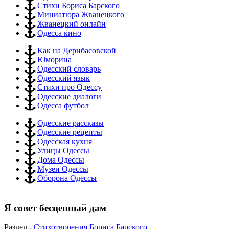
Стихи Бориса Барского
Миниатюра Жванецкого
Жванецкий онлайн
Одесса кино
Как на Дерибасовской
Юморина
Одесский словарь
Одесский язык
Стихи про Одессу
Одесские диалоги
Одесса футбол
Одесские рассказы
Одесские рецепты
Одесская кухня
Улицы Одессы
Дома Одессы
Музеи Одессы
Оборона Одессы
Я совет бесценный дам
Раздел -
Стихотворения Бориса Барского