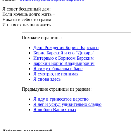
Я совет бесценный дам:
Если хочешь долго жить –
Накати в себя сто грамм
И на всех начни ложить...
Похожие страницы:
День Рождения Бориса Барского
Борис Барский и его "Дикарь"
Интервью с Борисом Барским
Барский Борис Владимирович
Я сижу с бокалом в баре
Я смотрю, не понимая
Я снова здесь
Предыдущие страницы из раздела:
Я иду в тридесятое царство
Я лёг и уснул удивительно сладко
Я люблю Ваших глаз