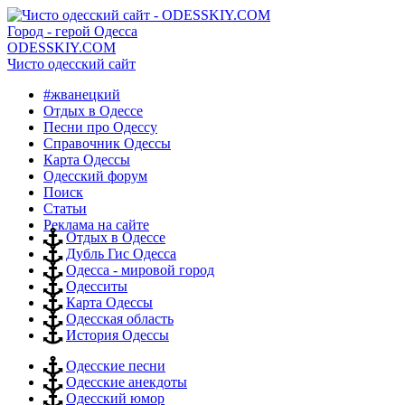
Город - герой Одесса
ODESSKIY.COM
Чисто одесский сайт
#жванецкий
Отдых в Одессе
Песни про Одессу
Справочник Одессы
Карта Одессы
Одесский форум
Поиск
Статьи
Реклама на сайте
Отдых в Одессе
Дубль Гис Одесса
Одесса - мировой город
Одесситы
Карта Одессы
Одесская область
История Одессы
Одесские песни
Одесские анекдоты
Одесский юмор