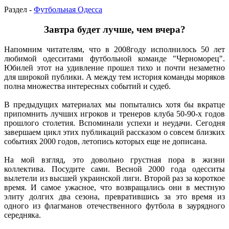
Раздел -
Футбольная Одесса
Завтра будет лучше, чем вчера?
Напомним читателям, что в 2008году исполнилось 50 лет
любимой одесситами футбольной команде "Черноморец".
Юбилей этот на удивление прошел тихо и почти незаметно
для широкой публики. А между тем история команды моряков
полна множества интересных событий и судеб.
В предыдущих материалах мы попытались хотя бы вкратце
припомнить лучших игроков и тренеров клуба 50-90-х годов
прошлого столетия. Вспоминали успехи и неудачи. Сегодня
завершаем цикл этих публикаций рассказом о совсем близких
событиях 2000 годов, летопись которых еще не дописана.
На мой взгляд, это довольно грустная пора в жизни
коллектива. Посудите сами. Весной 2000 года одесситы
вылетели из высшей украинской лиги. Второй раз за короткое
время. И самое ужасное, что возвращались они в местную
элиту долгих два сезона, превратившись за это время из
одного из флагманов отечественного футбола в заурядного
середняка.