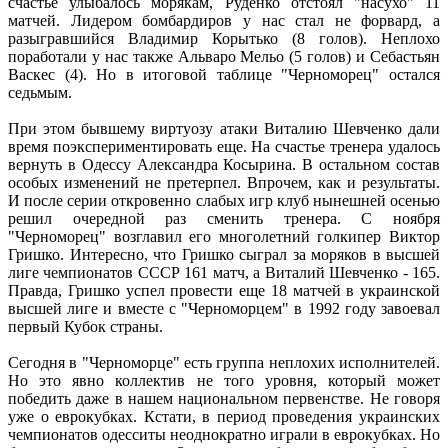
счастье улыбалось морякам, Руденко отстоял "насухо" 11
матчей. Лидером бомбардиров у нас стал не форвард, а
разыгравшийся Владимир Корытько (8 голов). Неплохо
поработали у нас также Альваро Мельо (5 голов) и Себастьян
Васкес (4). Но в итоговой таблице "Черноморец" остался
седьмым.
При этом бывшему виртуозу атаки Виталию Шевченко дали
время поэкспериментировать еще. На счастье тренера удалось
вернуть в Одессу Александра Косырина. В остальном состав
особых изменений не претерпел. Впрочем, как и результаты.
И после серии откровенно слабых игр клуб нынешней осенью
решил очередной раз сменить тренера. С ноября
"Черноморец" возглавил его многолетний голкипер Виктор
Гришко. Интересно, что Гришко сыграл за моряков в высшей
лиге чемпионатов СССР 161 матч, а Виталий Шевченко - 165.
Правда, Гришко успел провести еще 18 матчей в украинской
высшей лиге и вместе с "Черноморцем" в 1992 году завоевал
первый Кубок страны.
Сегодня в "Черноморце" есть группа неплохих исполнителей.
Но это явно коллектив не того уровня, который может
победить даже в нашем национальном первенстве. Не говоря
уже о еврокубках. Кстати, в период проведения украинских
чемпионатов одесситы неоднократно играли в еврокубках. Но