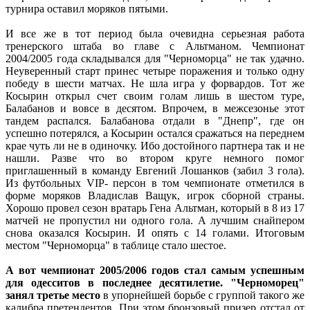
турнира оставил моряков пятыми.
И все же в тот период была очевидна серьезная работа
тренерского штаба во главе с Альтманом. Чемпионат
2004/2005 года складывался для "Черноморца" не так удачно.
Неуверенный старт принес четыре поражения и только одну
победу в шести матчах. Не шла игра у форвардов. Тот же
Косырин открыл счет своим голам лишь в шестом туре,
Балабанов и вовсе в десятом. Впрочем, в межсезонье этот
тандем распался. Балабанова отдали в "Днепр", где он
успешно потерялся, а Косырин остался сражаться на переднем
крае чуть ли не в одиночку. Ибо достойного партнера так и не
нашли. Разве что во втором круге немного помог
приглашенный в команду Евгений Лошанков (забил 3 гола).
Из футбольных VIP- персон в том чемпионате отметился в
форме моряков Владислав Ващук, игрок сборной страны.
Хорошо провел сезон вратарь Гена Альтман, который в 8 из 17
матчей не пропустил ни одного гола. А лучшим снайпером
снова оказался Косырин. И опять с 14 голами. Итоговым
местом "Черноморца" в таблице стало шестое.
А вот чемпионат 2005/2006 годов стал самым успешным
для одесситов в последнее десятилетие. "Черноморец"
занял третье место
в упорнейшей борьбе с группой такого же
калибра претендентов. При этом бронзовый призер отстал от