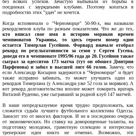
без всяких успехов. Зачастую выбывали из борьбы в
поединках с заурядными клубами. Поэтому копаться в
подробностях этих "удач" не хочется.
Когда вспоминали о "Черноморце" 50-90-х, мы называли
рекордсменов клуба по разным показателям. Что же до тех,
кто вписал свое имя в историю моряков времен
чемпионатов Украины, то здесь героем номер один
остается Тимерлан Гусейнов. Форвард вначале отобрал
рекорд по результативности за сезон у Сергея Гусева,
доведя его в чемпионате 1995/96 года до 20. Гусейнов также
сыграл за одесситов 173 матча (тут он обошел Дмитрия
Парфенова) и забил в высшей лиге 66 голов.
Замечу, что
если Александр Косырин задержится в "Черноморце" и будет
также исправно забивать, то может улучшить один из
рекордов Тимерлана (у Александра уже 52 гола за моряков). А
вот рекорд долгожительства вполне может покорить вратарь
Виталий Руденко, уже сыгравший за родной клуб 147 матчей.
В наше непредсказуемое время трудно предположить, как
сложится судьба лучшего футбольного коллектива Одессы.
Зависит это от многих факторов. И не в последнюю очередь
от экономических. Но ставку на доморощенные таланты, на
подготовку молодежи, грамотную селекцию и интересные
тренерские идеи никто не отменял. Возможно, эти