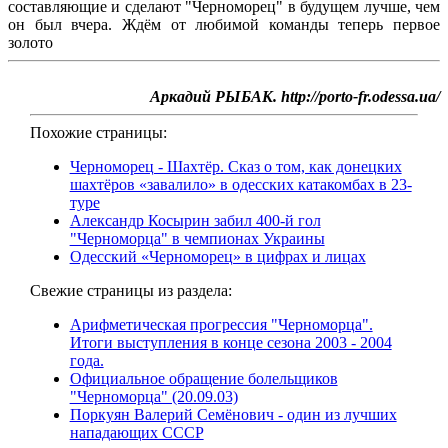
составляющие и сделают "Черноморец" в будущем лучше, чем
он был вчера. Ждём от любимой команды теперь первое
золото
Аркадий РЫБАК. http://porto-fr.odessa.ua/
Похожие страницы:
Черноморец - Шахтёр. Сказ о том, как донецких
шахтёров «завалило» в одесских катакомбах в 23-
туре
Александр Косырин забил 400-й гол
"Черноморца" в чемпионах Украины
Одесский «Черноморец» в цифрах и лицах
Свежие страницы из раздела:
Арифметическая прогрессия "Черноморца".
Итоги выступления в конце сезона 2003 - 2004
года.
Официальное обращение болельщиков
"Черноморца" (20.09.03)
Поркуян Валерий Семёнович - один из лучших
нападающих СССР