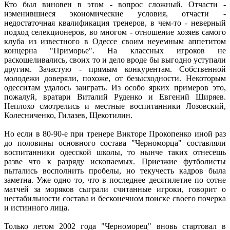
Кто был виновен в этом - вопрос сложный. Отчасти -
изменившиеся экономические условия, отчасти -
недостаточная квалификация тренеров, в чем-то - неверный
подход селекционеров, во многом - отношение хозяев самого
клуба из известного в Одессе своим неуемным аппетитом
концерна "Приморье". На классных игроков не
раскошеливались, своих то и дело вроде бы выгодно уступали
другим. Зачастую - прямым конкурентам. Собственной
молодежи доверяли, похоже, от безысходности. Некоторым
одесситам удалось заиграть. Из особо ярких примеров это,
пожалуй, вратари Виталий Руденко и Евгений Ширяев.
Неплохо смотрелись и местные воспитанники Лозовский,
Колесниченко, Гилазев, Щекотилин.
Но если в 80-90-е при тренере Викторе Прокопенко иной раз
до половины основного состава "Черноморца" составляли
воспитанники одесской школы, то нынче таких отнесешь
разве что к разряду ископаемых. Приезжие футболисты
пытались восполнить пробелы, но текучесть кадров была
заметна. Уже одно то, что в последнее десятилетие по сотне
матчей за моряков сыграли считанные игроки, говорит о
нестабильности состава и бесконечном поиске своего почерка
и истинного лица.
Только летом 2002 года "Черноморец" вновь стартовал в