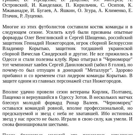
Островский, И. Канделаки, П. Кирильчик, С. Осипов, К.
Мжаванадзе, И. Бугаев, А. Яшкин, О. Згура, А. Клименко, Е.
Птачик, Р. Луценко.
Многие из этих футболистов составили костяк команды и в
следующем сезоне. Усилить клуб были призваны опытные
форварды Олег Венгливский и Сергей Шищенко, российский
защитник Геннадий Нижегородов, игрок сборной Белоруссии
Владимир Корытько, защитник тогдашней украинской
сборной Вячеслав Свидерский и другие. Не все прижились в
Одессе и стали полезны клубу. Ярко отыграл в "Черноморце"
тот чемпионат хавбек Сергей Даниловский (забил 8 голов), но
почему-то был отпущен в донецкий "Металлург". Здорово
прибавил и со временем стал лидером команды Корытько. В
защите одним из главных персонажей стал Нижегородов.
Вполне удачно провели сезон ветераны Кирлик, Полтавец,
Пащенко и вернувшийся в Одессу Зотов. В нескольких матчах
блеснул молодой форвард Ринар Валеев. "Черноморец"
оставался командой ровной, вполне профессиональной, но
предсказуемой и звезд с неба не хватавшей. Ибо истинных
звезд у нас просто не было. Играли в свою силу, как умели. И
снова финишировали шестыми.