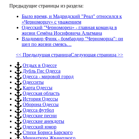
Предыдущие страницы из раздела:
Было время, и Мадридский "Реал" относился к
«Черноморцу» с уважением
Одесский "Черноморец» - главная команда в
жизни Семёна Иосифовича Альтмана
Владимир Финк - бомбардир "Черноморца": он
шел по жизни смеясь…
<< Предыдущая страница
Следующая страница >>
Отдых в Одессе
Дубль Гис Одесса
Одесса - мировой город
Одесситы
Карта Одессы
Одесская область
История Одессы
Оборона Одессы
Одесса футбол
Одесские песни
Одесские анекдоты
Одесский юмор
Стихи Бориса Барского
Миниатюра Жванецкого