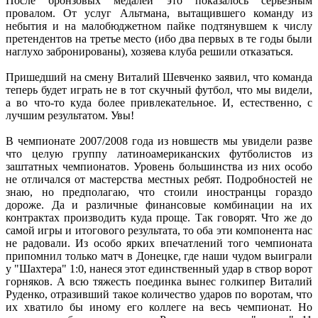
После бронзовых медалей это показалось серьезным
провалом. От услуг Альтмана, вытащившего команду из
небытия и на малобюджетном пайке подтянувшем к числу
претендентов на третье место (ибо два первых в те годы были
наглухо забронированы), хозяева клуба решили отказаться.
Пришедший на смену Виталий Шевченко заявил, что команда
теперь будет играть не в тот скучный футбол, что мы видели,
а во что-то куда более привлекательное. И, естественно, с
лучшим результатом. Увы!
В чемпионате 2007/2008 года из новшеств мы увидели разве
что целую группу латиноамериканских футболистов из
заштатных чемпионатов. Уровень большинства из них особо
не отличался от мастерства местных ребят. Подробностей не
знаю, но предполагаю, что стоили иностранцы гораздо
дороже. Да и различные финансовые комбинации на их
контрактах производить куда проще. Так говорят. Что же до
самой игры и итогового результата, то оба эти компонента нас
не радовали. Из особо ярких впечатлений того чемпионата
припомнил только матч в Донецке, где наши чудом выиграли
у "Шахтера" 1:0, нанеся этот единственный удар в створ ворот
горняков. А всю тяжесть поединка вынес голкипер Виталий
Руденко, отразивший такое количество ударов по воротам, что
их хватило бы иному его коллеге на весь чемпионат. Но