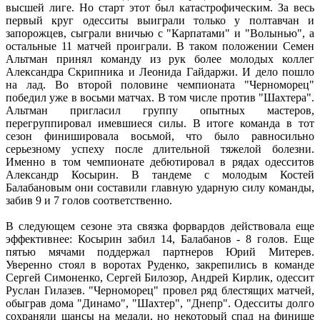
высшей лиге. Но старт этот был катастрофическим. За весь
первый круг одесситы выиграли только у полтавчан и
запорожцев, сыграли вничью с "Карпатами" и "Волынью", а
остальные 11 матчей проиграли. В таком положении Семен
Альтман принял команду из рук более молодых коллег
Александра Скрипника и Леонида Гайдаржи. И дело пошло
на лад. Во второй половине чемпионата "Черноморец"
победил уже в восьми матчах. В том числе против "Шахтера".
Альтман пригласил группу опытных мастеров,
перегруппировал имевшиеся силы. В итоге команда в тот
сезон финишировала восьмой, что было равносильно
серьезному успеху после длительной тяжелой болезни.
Именно в том чемпионате дебютировал в рядах одесситов
Александр Косырин. В тандеме с молодым Костей
Балабановым они составили главную ударную силу команды,
забив 9 и 7 голов соответственно.
В следующем сезоне эта связка форвардов действовала еще
эффективнее: Косырин забил 14, Балабанов - 8 голов. Еще
пятью мячами поддержал партнеров Юрий Митерев.
Уверенно стоял в воротах Руденко, закрепились в команде
Сергей Симоненко, Сергей Билозор, Андрей Кирлик, одессит
Руслан Гилазев. "Черноморец" провел ряд блестящих матчей,
обыграв дома "Динамо", "Шахтер", "Днепр". Одесситы долго
сохраняли шансы на медали, но некоторый спад на финише