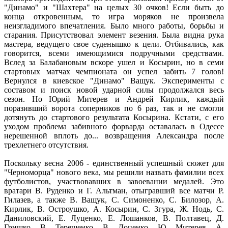
"Динамо" и "Шахтера" на целых 30 очков! Если быть до
конца откровенным, то игра моряков не произвела
неизгладимого впечатления. Было много работы, борьбы и
старания. Присутствовал элемент везения. Была видна рука
мастера, ведущего свое суденышко к цели. Отбивались, как
говорится, всеми имеющимися подручными средствами.
Вслед за Балабановым вскоре ушел и Косырин, но в семи
стартовых матчах чемпионата он успел забить 7 голов!
Вернулся в киевское "Динамо" Ващук. Эксперименты с
составом и поиск новой ударной силы продолжался весь
сезон. Но Юрий Митерев и Андрей Кирлик, каждый
поразивший ворота соперников по 6 раз, так и не смогли
дотянуть до стартового результата Косырина. Кстати, с его
уходом проблема забивного форварда оставалась в Одессе
нерешенной вплоть до... возвращения Александра после
трехлетнего отсутствия.
Поскольку весна 2006 - единственный успешный сюжет для
"Черноморца" нового века, мы решили назвать фамилии всех
футболистов, участвовавших в завоевании медалей. Это
вратари В. Руденко и Г. Альтман, отыгравший все матчи Р.
Гилазев, а также В. Ващук, С. Симоненко, С. Билозор, А.
Кирлик, В. Остроушко, А. Косырин, С. Згура, Ж. Нодь, С.
Даниловский, Е. Луценко, Е. Лошанков, В. Полтавец, Д.
Гришко, В. Терещенко, В. Доценко, Ю. Митерев, А.