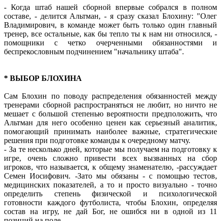
- Когда штаб нашей сборной впервые собрался в полном
составе, - делится Альтман, - я сразу сказал Блохину: "Олег
Владимирович, в команде может быть только один главный
тренер, все остальные, как бы тепло ты к нам ни относился, -
помощники с четко очерченными обязанностями и
беспрекословным подчинением "начальнику штаба".
* ВЫБОР БЛОХИНА
Сам Блохин по поводу распределения обязанностей между
тренерами сборной распространяться не любит, но ничто не
мешает с большой степенью вероятности предположить, что
Альтман для него особенно ценен как серьезный аналитик,
помогающий принимать наиболее важные, стратегические
решения при подготовке команды к очередному матчу.
- За те несколько дней, которые мы получаем на подготовку к
игре, очень сложно привести всех вызванных на сбор
игроков, что называется, к общему знаменателю, -рассуждает
Семен Иосифович. -Зато мы обязаны - с помощью тестов,
медицинских показателей, а то и просто визуально - точно
определить степень физической и психологической
готовности каждого футболиста, чтобы Блохин, определяя
состав на игру, не дай Бог, не ошибся ни в одной из 11
позиций на поле.