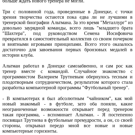
больше ждать нового тренера не могли.
Три с половиной года, проведенные в Донецке, с точки
зрения творчества остаются пока едва ли не лучшими в
тренерской биографии Альтмана. За это время "Металлург" из
довольно заурядной команды, всего лишь "младшего брата
"Шахтера", под руководством Семена Иосифовича
превратился в самостоятельный коллектив со своим почерком
и внятными игровыми принципами. Всего этого оказалось
достаточно для завоевания первых бронзовых медалей в
истории клуба.
Альтман работал в Донецке самозабвенно, и сам рос как
тренер вместе с командой. Случайное знакомство с
программистом Валерием Трутневым обернулось тесным и
плодотворным сотрудничеством, результатом которого стала
разработка компьютерной программы "Футбольный тренер".
- В компьютерах я был абсолютным "чайником", как мой
новый знакомый - в футболе, зато оба поняли, какие
неограниченные возможности открывает перед тренером
такая программа, - вспоминает Альтман. - Я постепенно
посвящал Трутнева в футбольные премудрости, а он, со своей
стороны, открывал передо мной все новые и новые
компьютерные горизонты.