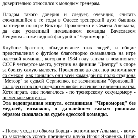
доверительно относился к молодым тренерам.
Плодом такого доверия и следует, очевидно, считать
сложившийся в те годы в Одессе тренерский дуэт бывших
партнеров по игре Виктора Прокопенко и Семена Альтмана,
да еще усиленный начальником команды Вячеславом
Лещуком - тоже видной фигурой в "Черноморце".
Клубное братство, объединявшее этих людей, и общие
представления о футболе благотворно сказывались на игре
одесской команды, которая в 1984 году заняла в чемпионате
СССР четвертое место, уступив на финише "Днепру" в споре
за бронзу самую малость.
Прокопенко до сих пор вспоминает
со смехом, как гонялись они всей командой по полю стадиона
"Метеор" за судьей Сергиенко, не засчитавшим "бронзовый"
гол одесситов под предлогом якобы истекшего времени матча.
Хотя играть еще полагалось - по тренерскому секундомеру -
не меньше минуты...
Эта недоигранная минута, оставившая "Черноморец" без
медалей, возможно, в дальнейшем самым роковым
образом сказалась на судьбе одесской команды.
- После ухода из обкома Борща - вспоминает Альтман, - кому-
то захотелось убрать президента клуба Игоря Яковенко. Штаб