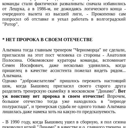
команды стали фактически разваливать: сначала избавились
от Лещука, а в 1986-м, не дожидаясь логического конца -
очередного вылета из высшей лиги, - Прокопенко сам
попросил об отставке и уехал работать в волгоградский
"Ротор".
* НЕТ ПРОРОКА В СВОЕМ ОТЕЧЕСТВЕ
Альтмана тогда главным тренером "Черноморца" не сделали,
пригласили на этот пост человека со стороны - Анатолия
Полосина. Обкомовские кураторы команды, вспоминает
Семен Иосифович, даже несколько удивились, когда
пришелец в качестве ассистента пожелал видеть рядом...
Альтмана.
Однако "доброжелателям" пришлось пережить настоящий
шок, когда Бышовец пригласил своего старого друга
разделить тренерскую скамейку в московском "Динамо".
Вот
уж воистину нет пророка в своем отечестве!
Впрочем,
большое отечество тогда уже находилось в "периоде
полураспада", и тренерская судьба не одного только Альтмана
лишилась даже намека хоть на какую-то предсказуемость.
- В 1990 году, когда Бышовец ушел в сборную, я пол сезона
руководил игрой "Динамо" в качестве и.о. главного тренера, и