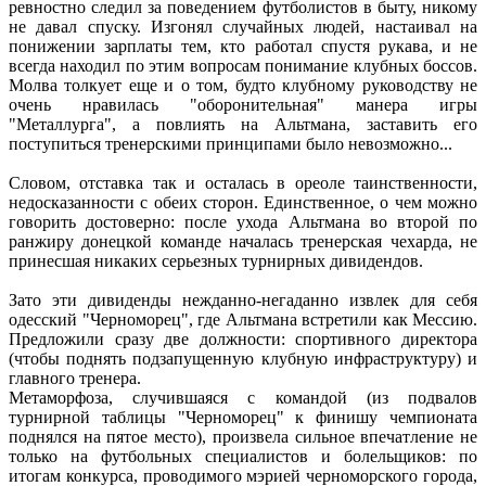
ревностно следил за поведением футболистов в быту, никому
не давал спуску. Изгонял случайных людей, настаивал на
понижении зарплаты тем, кто работал спустя рукава, и не
всегда находил по этим вопросам понимание клубных боссов.
Молва толкует еще и о том, будто клубному руководству не
очень нравилась "оборонительная" манера игры
"Металлурга", а повлиять на Альтмана, заставить его
поступиться тренерскими принципами было невозможно...
Словом, отставка так и осталась в ореоле таинственности,
недосказанности с обеих сторон. Единственное, о чем можно
говорить достоверно: после ухода Альтмана во второй по
ранжиру донецкой команде началась тренерская чехарда, не
принесшая никаких серьезных турнирных дивидендов.
Зато эти дивиденды нежданно-негаданно извлек для себя
одесский "Черноморец", где Альтмана встретили как Мессию.
Предложили сразу две должности: спортивного директора
(чтобы поднять подзапущенную клубную инфраструктуру) и
главного тренера.
Метаморфоза, случившаяся с командой (из подвалов
турнирной таблицы "Черноморец" к финишу чемпионата
поднялся на пятое место), произвела сильное впечатление не
только на футбольных специалистов и болельщиков: по
итогам конкурса, проводимого мэрией черноморского города,