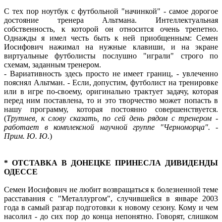
С тех пор ноутбук с футбольной "начинкой" - самое дорогое
достояние тренера Альтмана. Интеллектуальная
собственность, к которой он относится очень трепетно.
Однажды я имел честь быть к ней приобщенным: Семен
Иосифович нажимал на нужные клавиши, и на экране
виртуальные футболисты послушно "играли" строго по
схемам, заданным тренером.
- Вариативность здесь просто не имеет границ, - увлеченно
пояснял Альтман. - Если, допустим, футболист на тренировке
или в игре по-своему, оригинально трактует задачу, которая
перед ним поставлена, то и это творчество может попасть в
нашу программу, которая постоянно совершенствуется.
(
Трутнев, к слову сказать, по сей день рядом с тренером -
работает в комплексной научной группе "Черноморца". -
Прим. Ю. Ю.
)
* ОТСТАВКА В ДОНЕЦКЕ ПРИНЕСЛА ДИВИДЕНДЫ
ОДЕССЕ
Семен Иосифович не любит возвращаться к болезненной теме
расставания с "Металлургом", случившейся в январе 2003
года в самый разгар подготовки к новому сезону. Кому и чем
насолил - до сих пор до конца непонятно. Говорят, слишком