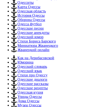
Одесситы
Карта Одессы
Одесская область
История Одессы
Оборона Одессы
Одесса футбол
Одесские песни
Одесские анекдоты
Одесский юмор
Стихи Бориса Барского
Миниатюра Жванецкого
Жванецкий онлайн
Как на Дерибасовской
Юморина
Одесский словарь
Одесский язык
Стихи про Одессу
Одесские диалоги
Одесские рассказы
Одесские рецепты
Одесская кухня
Улицы Одессы
Дома Одессы
Музеи Одессы