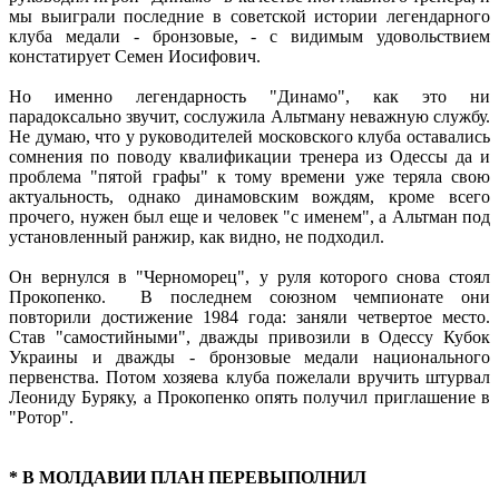
мы выиграли последние в советской истории легендарного
клуба медали - бронзовые, - с видимым удовольствием
констатирует Семен Иосифович.
Но именно легендарность "Динамо", как это ни
парадоксально звучит, сослужила Альтману неважную службу.
Не думаю, что у руководителей московского клуба оставались
сомнения по поводу квалификации тренера из Одессы да и
проблема "пятой графы" к тому времени уже теряла свою
актуальность, однако динамовским вождям, кроме всего
прочего, нужен был еще и человек "с именем", а Альтман под
установленный ранжир, как видно, не подходил.
Он вернулся в "Черноморец", у руля которого снова стоял
Прокопенко. В последнем союзном чемпионате они
повторили достижение 1984 года: заняли четвертое место.
Став "самостийными", дважды привозили в Одессу Кубок
Украины и дважды - бронзовые медали национального
первенства. Потом хозяева клуба пожелали вручить штурвал
Леониду Буряку, а Прокопенко опять получил приглашение в
"Ротор".
* В МОЛДАВИИ ПЛАН ПЕРЕВЫПОЛНИЛ