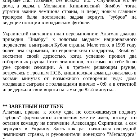
впервые стал главным, без всяких "и.о.". Случилось это не
дома, а рядом, в Молдавии. Кишиневский "Зимбру" тогда
утратил звание чемпиона страны, и перед новым главным
тренером была поставлена задача вернуть "зубров" на
ведущие позиции в молдавском футболе.
Украинский наставник план перевыполнил: Альтман дважды
приводил "Зимбру" к золотым медалям национального
первенства, выигрывал Кубок страны. Мало того, в 1999 году
более чем скромный, по европейским стандартам, "Зимбру"
восхитил своей дерзостью, когда успешно прошел два
отборочных раунда Лиги чемпионов, что само по себе было
уже сродни сенсации. А в третьем решающем раунде,
встречаясь с грозным ПСВ, кишиневская команда оказалась в
восьми минутах от возможного сотворения чуда: дома
молдаване сыграли с голландцами вничью - 0:0, а в ответной
игре держали свои ворота на замке до 82-й минуты...
** ЗАВЕТНЫЙ НОУТБУК
Альтман, правда, к этому едва не состоявшемуся подвигу
"зубров" формального отношения уже не имел, потому что
оставил команду на попечение Александра Скрипника, а сам
вернулся в Украину. Здесь как раз начинался очередной
чемпионат страны, и руководители донецкого "Металлурга"