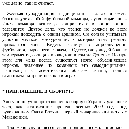
уже давно, так не считает.
- Жесткая субординация и дисциплина - альфа и омега
благополучия любой футбольной команды, - утверждает он. -
Иначе команда начнет деградировать и в конце концов
развалится. Другое дело, что тренер не должен ко всем
игрокам подходить с одним аршином. Он обязан учитывать
условия жесткой конкуренции, в которых этим ребятам
приходится жить. Видеть разницу в мироощущении
футболиста, выросшего, скажем, в Одессе, где у людей больше
темперамента, солнца в крови, или в том же Донецке. Но при
этом для меня всегда существует нечто, объединяющее
игроков, делающее их командой: это самодисциплина,
граничащая с аскетическим образом жизни, полная
самоотдача на тренировках и в играх.
* ПРИГЛАШЕНИЕ В СБОРНУЮ
Альтман получил приглашение в сборную Украины уже после
того, как желто-синие провели осенью 2003 года под
руководством Олега Блохина первый товарищеский матч - с
Македонией.
- Для меня случившееся стало полной неожиданностью, -