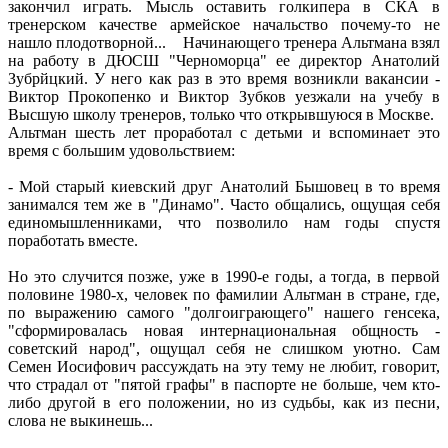
закончил играть. Мысль оставить голкипера в СКА в
тренерском качестве армейское начальство почему-то не
нашло плодотворной... Начинающего тренера Альтмана взял
на работу в ДЮСШ "Черноморца" ее директор Анатолий
Зубрйцкий. У него как раз в это время возникли вакансии -
Виктор Прокопенко и Виктор Зубков уезжали на учебу в
Высшую школу тренеров, только что открывшуюся в Москве.
Альтман шесть лет проработал с детьми и вспоминает это
время с большим удовольствием:
- Мой старый киевский друг Анатолий Бышовец в то время
занимался тем же в "Динамо". Часто общались, ощущая себя
единомышленниками, что позволило нам годы спустя
поработать вместе.
Но это случится позже, уже в 1990-е годы, а тогда, в первой
половине 1980-х, человек по фамилии Альтман в стране, где,
по выражению самого "долгоиграющего" нашего генсека,
"сформировалась новая интернациональная общность -
советский народ", ощущал себя не слишком уютно. Сам
Семен Иосифович рассуждать на эту тему не любит, говорит,
что страдал от "пятой графы" в паспорте не больше, чем кто-
либо другой в его положении, но из судьбы, как из песни,
слова не выкинешь...