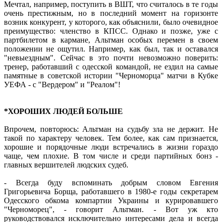
Мечтал, например, поступить в ВШТ, что считалось в те годы
очень престижным, но в последний момент на горизонте
возник конкурент, у которого, как объяснили, было очевидное
преимущество: членство в КПСС. Однако и позже, уже с
партбилетом в кармане, Альтман особых перемен в своем
положении не ощутил. Например, как был, так и оставался
"невыездным". Сейчас в это почти невозможно поверить:
тренер, работавший с одесской командой, не ездил на самые
памятные в советской истории "Черноморца" матчи в Кубке
УЕФА - с "Вердером" и "Реалом"!
*ХОРОШИХ ЛЮДЕЙ БОЛЬШЕ
Впрочем, повторюсь: Альтман на судьбу зла не держит. Не
такой по характеру человек. Тем более, как сам признается,
хорошие и порядочные люди встречались в жизни гораздо
чаще, чем плохие. В том числе и среди партийных бонз -
главных вершителей людских судеб.
- Всегда буду вспоминать добрым словом Евгения
Григорьевича Борща, работавшего в 1980-е годы секретарем
Одесского обкома компартии Украины и курировавшего
"Черноморец", - говорит Альтман. - Вот уж кто
руководствовался исключительно интересами дела и всегда