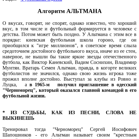
Алгоритм АЛЬТМАНА
О вкусах, говорят, не спорят, однако известно, что хороший
вкус, в том числе и футбольный формируется в человеке с
детства. Потом может быть поздно. У Альтмана с этим все в
порядке: киевская футбольная школа гороно, где он
приобщился к "игре миллионов", в советское время слыла
средоточием достойного футбольного вкуса, иначе из ее стен,
наверное, не вышли бы такие яркие звезды отечественного
футбола, как Виктор Каневский, Вадим Соснихин, Владимир
Мунтян. Вратарь Семен Альтман, правда, в когорте великих
футболистов не значился, однако свою жизнь игрока тоже
прожил вполне достойно. Выступал за клубы из Ровно и
Луцка, а
в 1965-м получил приглашение в одесский
"Черноморец", который оказался главной командой в его
футбольной жизни.
* ИЗ СУДЬБЫ, КАК ИЗ ПЕСНИ, СЛОВА НЕ
ВЫКИНЕШЬ
Тренировал тогда "Черноморец" Сергей Иосифович
Шапошников - его Альтман называет своим "крестным