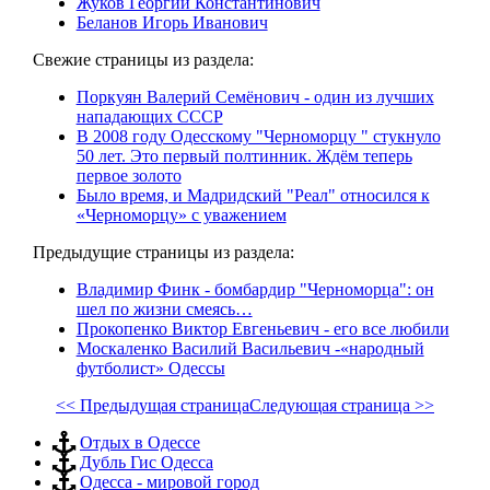
Жуков Георгий Константинович
Беланов Игорь Иванович
Свежие страницы из раздела:
Поркуян Валерий Семёнович - один из лучших
нападающих СССР
В 2008 году Одесскому "Черноморцу " стукнуло
50 лет. Это первый полтинник. Ждём теперь
первое золото
Было время, и Мадридский "Реал" относился к
«Черноморцу» с уважением
Предыдущие страницы из раздела:
Владимир Финк - бомбардир "Черноморца": он
шел по жизни смеясь…
Прокопенко Виктор Евгеньевич - его все любили
Москаленко Василий Васильевич -«народный
футболист» Одессы
<< Предыдущая страница
Следующая страница >>
Отдых в Одессе
Дубль Гис Одесса
Одесса - мировой город