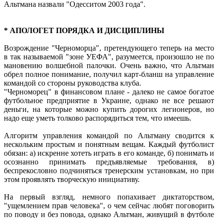
Альтмана назвали "Одесситом 2003 года".
* АПОЛОГЕТ ПОРЯДКА И ДИСЦИПЛИНЫ
Возрождение "Черноморца", претендующего теперь на место
в так называемой "зоне УЕФА", разумеется, произошло не по
мановению волшебной палочки. Очень важно, что Альтман
обрел полное понимание, получил карт-бланш на управление
командой со стороны руководства клуба.
"Черноморец" в финансовом плане - далеко не самое богатое
футбольное предприятие в Украине, однако не все решают
деньги, на которые можно купить дорогих легионеров, но
надо еще уметь толково распорядиться тем, что имеешь.
Алгоритм управления командой по Альтману сводится к
нескольким простым и понятным вещам. Каждый футболист
обязан: а) искренне хотеть играть в его команде, б) понимать и
осознанно принимать предъявляемые требования, в)
беспрекословно подчиняться тренерским установкам, но при
этом проявлять творческую инициативу.
На первый взгляд, немного попахивает диктаторством,
"ущемлением прав человека", о чем сейчас любят поговорить
по поводу и без повода, однако Альтман, живущий в футболе