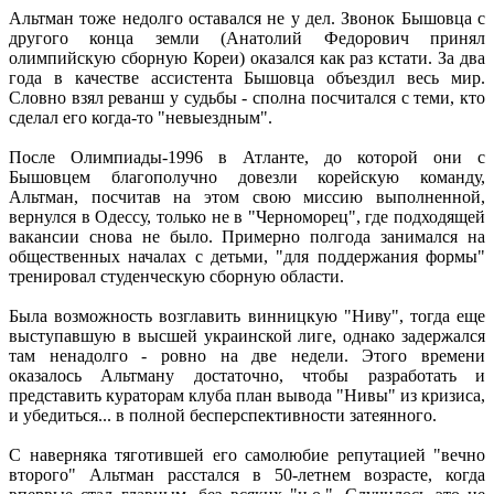
Альтман тоже недолго оставался не у дел. Звонок Бышовца с
другого конца земли (Анатолий Федорович принял
олимпийскую сборную Кореи) оказался как раз кстати. За два
года в качестве ассистента Бышовца объездил весь мир.
Словно взял реванш у судьбы - сполна посчитался с теми, кто
сделал его когда-то "невыездным".
После Олимпиады-1996 в Атланте, до которой они с
Бышовцем благополучно довезли корейскую команду,
Альтман, посчитав на этом свою миссию выполненной,
вернулся в Одессу, только не в "Черноморец", где подходящей
вакансии снова не было. Примерно полгода занимался на
общественных началах с детьми, "для поддержания формы"
тренировал студенческую сборную области.
Была возможность возглавить винницкую "Ниву", тогда еще
выступавшую в высшей украинской лиге, однако задержался
там ненадолго - ровно на две недели. Этого времени
оказалось Альтману достаточно, чтобы разработать и
представить кураторам клуба план вывода "Нивы" из кризиса,
и убедиться... в полной бесперспективности затеянного.
С наверняка тяготившей его самолюбие репутацией "вечно
второго" Альтман расстался в 50-летнем возрасте, когда