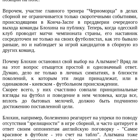
Впрочем, участие главного тренера "Черноморца" в делах
сборной не ограничивается только скоротечными событиями,
происходящими в Конча-Заспе в преддверии очередного
выхода команды Блохина на публику. Теперь, когда одесский
клуб проводит матчи чемпионата страны, его наставник
сосредоточен не только на своих футболистах, как это бывало
раньше, но и наблюдает за игрой кандидатов в сборную из
других команд.
Почему Блохин остановил свой выбор на Альтмане? Вряд ли
на этот вопрос отыщется простой и однозначный ответ.
Думаю, дело не только в личных симпатиях, в близости
поколений, к которым эти люди принадлежат, или в
одинаковом - киевском - футбольном происхождении.
Скорее всего, у них счастливо совпали принципиальные
взгляды на футбол и поведение в нем человека, когда все,
вплоть до бытовых мелочей, должно быть подчинено
достижению поставленной цели.
Блохин, например, болезненно реагирует на упреки по поводу
отсутствия "зрелищности" в игре сборной, и часто цитирует в
ответ своим оппонентам английскую поговорку - "Самое
красивое в футболе - это счет на табло". Альтмана тоже