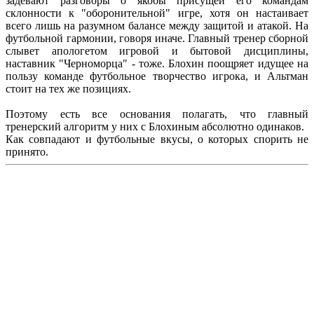
задевают разговоры о якобы присущей его командам
склонности к "оборонительной" игре, хотя он настаивает
всего лишь на разумном балансе между защитой и атакой. На
футбольной гармонии, говоря иначе. Главный тренер сборной
слывет апологетом игровой и бытовой дисциплины,
наставник "Черноморца" - тоже. Блохин поощряет идущее на
пользу команде футбольное творчество игрока, и Альтман
стоит на тех же позициях.
Поэтому есть все основания полагать, что главный
тренерский алгоритм у них с Блохиным абсолютно одинаков.
Как совпадают и футбольные вкусы, о которых спорить не
принято.