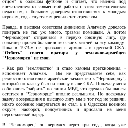
отцом" в большом футболе и считает, что именно под
впечатлением от совместной работы с этим замечательным
педагогом, с большим доверием относившемся к молодым
игрокам, годы спустя сам решил стать тренером.
Правда, в высшем советском дивизионе Альтману довелось
поиграть не так уж много, травмы помешали. А потом
"Черноморец" отправился в первую союзную лигу, где
голкипер провел большинство своих матчей за эту команду.
Пока в 1973-м не призвали в армию - в одесский СКА.
"Отбить" своего вратаря у земляков-армейцев
"Черноморец" не смог.
- Как раз "землячество" и стало камнем преткновения, -
вспоминает Альтман. - Вы не представляете себе, как
ревностно относилось армейское начальство к "Черноморцу",
который по классу был на голову выше СКА. Поначалу меня
собирались "забрить" по линии МВД, что сделало бы шансы
остаться в "Черноморце" вполне реальными. Но поскольку
задачу возвращения в высшую лигу мы в тот год не решили,
никто особенно напрягаться не стал, а в Одесском военном
округе, наоборот, подсуетились и прислали на меня
персональный наряд.
В "Черноморец" он вернулся через три года, когда уже