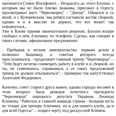
признается Семен Иосифович. - Незадолго до этого Блохин, с
которым мы не были близко знакомы, приезжал в Одессу,
просматривал матч "Черноморец" - "Днепр". Общался и со
мной, и с Кучеревским, чьи ребята составили костяк сборной,
однако я и в мыслях не держал, что все может так
повернуться...
Уже в Киеве приняв окончательное решение, Блохин вскоре
сообщил о нем Альтману по телефону. Сделал, как говорят в
таких случаях, официальное предложение.
- Пребывая в легком замешательстве, первым делом я
позвонил Бышовцу, к советам которого всегда
прислушивался, - продолжает главный тренер "Черноморца". -
"Тебе будет нелегко совмещать работу в клубе и в сборной, но
ты, не сомневаюсь, справишься, а от таких предложений
тренер не должен отказываться", - примерно так напутствовал
Анатолий Федорович.
Конечно, совет старого друга важен, однако гораздо весомее в
этом вопросе была реакция почетного президента
"Черноморца" народного депутата Украины Леонида
Климова. "Работать в главной команде страны - большая честь
не только для тренера Альтмана, но и для нашего клуба, да и
для всей Одессы", - подвел черту под дискуссией Климов.